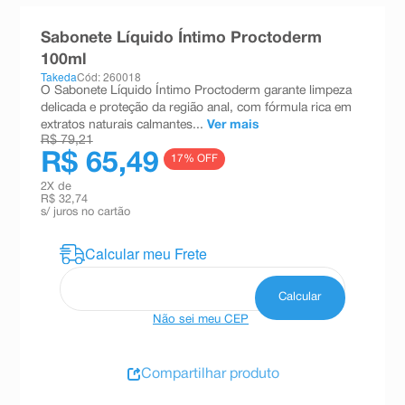
8
º
teste gravidez
Sabonete Líquido Íntimo Proctoderm
9
º
esmalte
100ml
Takeda
Cód: 260018
10
º
absorvente
O Sabonete Líquido Íntimo Proctoderm garante limpeza
delicada e proteção da região anal, com fórmula rica em
extratos naturais calmantes...
Ver mais
R$ 79,21
R$ 65,49
17
% OFF
2
X de
R$ 32,74
s/ juros no cartão
Não sei meu CEP
Compartilhar produto