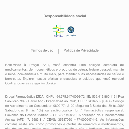
Responsabilidade social
Termos de uso
Política de Privacidade
Bem-vindo à Drogal! Aqui, você encontra uma seleção completa de
medicamentos
,
dermocosméticos e produtos de beleza
,
higiene pessoal
,
mamãe
e bebê
,
conveniência
e muito mais, para atender suas necessidades de saúde e
bem-estar. Explore nossas ofertas e descubra o cuidado que você merece!
Confira todas as categorias do site.
Drogal Farmacêutica LTDA | CNPJ: 54.375.647/0066-72 | IE: 535.412.860.113 | Rua
São João, 909 - Bairro Alto - Piracicaba/São Paulo, CEP: 13416-585 | SAC – Serviço
de Atendimento ao Consumidor: 0800 771 2120 (Segunda à Sexta das 8h às 20h/
Sábado das 8h às 15h) ou
sac@drogal.com.br
/ Farmacêutica responsável:
Giovanna do Rosario Martins – CRF/SP 49.855 | Autorização de Funcionamento
Anvisa (AFE): 7.15583.1 / CEVS: 353870901-477-000047-1-5. As informações
contidas neste site, como promoções e ofertas de remédios e medicamentos,