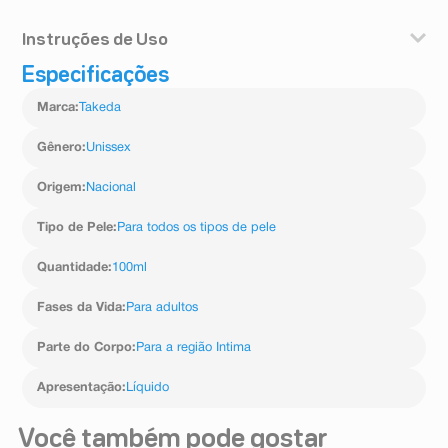
casos de doenças hemorroidárias e fissuras anais.
Hipersensibilidade conhecida aos componentes da
Sua formulação foi desenvolvida especialmente para a
Instruções de Uso
fórmula.
região intima, higienizando o local, melhorando o
tratamento e recuperação.
Especificações
Aplicar uma pequena quantidade do sabonete líquido
na região a ser higienizada, massageando suavemente
Marca
:
Takeda
e enxaguando em seguida com água abundante.
Gênero
:
Unissex
Origem
:
Nacional
Tipo de Pele
:
Para todos os tipos de pele
Quantidade
:
100ml
Fases da Vida
:
Para adultos
Parte do Corpo
:
Para a região Intima
Apresentação
:
Líquido
Você também pode gostar