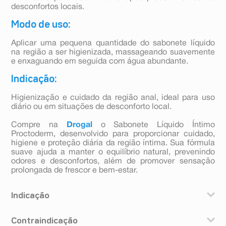
desconfortos locais.
Modo de uso:
Aplicar uma pequena quantidade do sabonete líquido
na região a ser higienizada, massageando suavemente
e enxaguando em seguida com água abundante.
Indicação:
Higienização e cuidado da região anal, ideal para uso
diário ou em situações de desconforto local.
Compre na
Drogal
o Sabonete Líquido Íntimo
Proctoderm, desenvolvido para proporcionar cuidado,
higiene e proteção diária da região íntima. Sua fórmula
suave ajuda a manter o equilíbrio natural, prevenindo
odores e desconfortos, além de promover sensação
prolongada de frescor e bem-estar.
Indicação
Proctorderm é indicado para uma higienização
Contraindicação
completa e segura da região anal, principalmente em