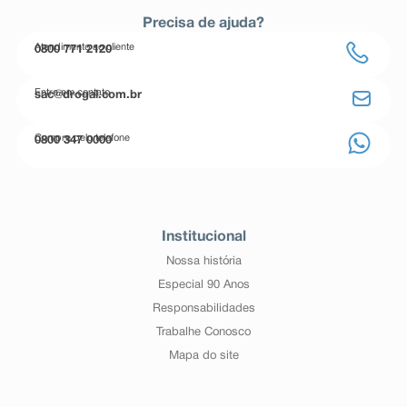
Precisa de ajuda?
Atendimento ao cliente
0800 771 2120
Entre em contato
sac@drogal.com.br
Compre pelo telefone
0800 347 0000
Institucional
Nossa história
Especial 90 Anos
Responsabilidades
Trabalhe Conosco
Mapa do site