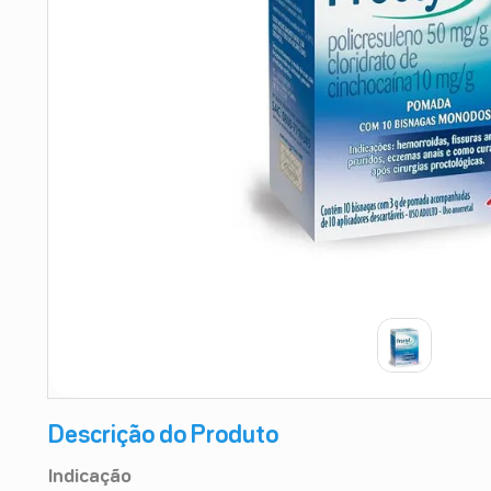
9
º
absorvente
10
º
shampoo
Descrição do Produto
Indicação