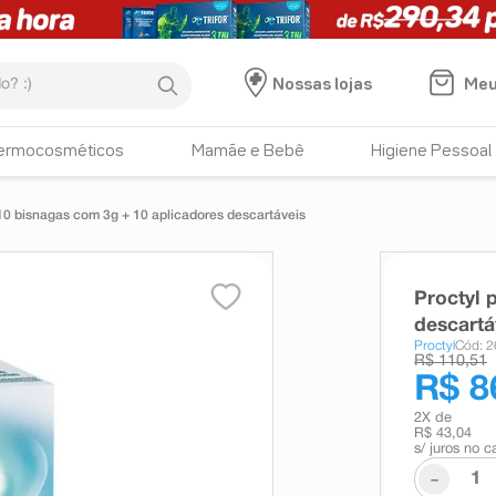
:)
Meu
Nossas lojas
ermocosméticos
Mamãe e Bebê
Higiene Pessoal
0 bisnagas com 3g + 10 aplicadores descartáveis
Proctyl 
descartá
Proctyl
Cód: 
R$ 110,51
R$ 8
2
X de
R$ 43,04
s/ juros no c
-