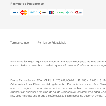
Formas de Pagamento
Termos de uso
Política de Privacidade
Bem-vindo à Drogal! Aqui, você encontra uma seleção completa de
medicament
nossas ofertas e descubra o cuidado que você merece!
Confira todas as categor
Drogal Farmacêutica LTDA | CNPJ: 54.375.647/0066-72 | IE: 535.412.860.113 | 
Sábado das 8h às 15h) ou
sac@drogal.com.br
/ Farmacêutica responsável: Giova
como promoções e ofertas de remédios e medicamentos, não devem ser usada
diagnosticar qualquer problema de saúde e prescrever o tratamento adequado. 
line, caso haja disponibilidade e estão sujeitos a alterações no decorrer do dia. 