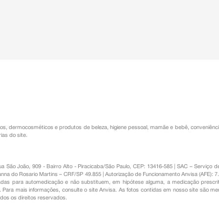
os
,
dermocosméticos e produtos de beleza
,
higiene pessoal
,
mamãe e bebê
,
conveniênc
ias do site.
Rua São João, 909 - Bairro Alto - Piracicaba/São Paulo, CEP: 13416-585 | SAC – Serviç
nna do Rosario Martins – CRF/SP 49.855 | Autorização de Funcionamento Anvisa (AFE): 7
s para automedicação e não substituem, em hipótese alguma, a medicação prescrit
Para mais informações, consulte o site Anvisa. As fotos contidas em nosso site são m
Todos os direitos reservados.