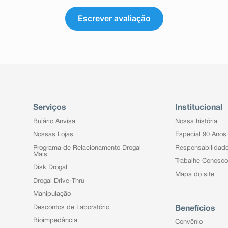
rmemente para as áreas afetadas
, retirá-lo do ânus e descartar a
Escrever avaliação
rar a bisnaga.
 sobre este medicamento, procure
tomas, procure orientação de seu
 este medicamento?
plique o medicamento assim que
a dose, aguarde e aplique somente
 tempo ou uma dose extra para
Serviços
Institucional
co ou de seu médico ou cirurgião-
Bulário Anvisa
Nossa história
Nossas Lojas
Especial 90 Anos
Programa de Relacionamento Drogal
Responsabilidad
Mais
Trabalhe Conosco
Disk Drogal
Mapa do site
Drogal Drive-Thru
Manipulação
Descontos de Laboratório
Benefícios
Bioimpedância
Convênio