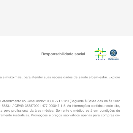
Responsabilidade social
ia
e muito mais, para atender suas necessidades de saúde e bem-estar. Explore
o de Atendimento ao Consumidor: 0800 771 2120 (Segunda à Sexta das 8h às 20h/
.15583.1 / CEVS: 353870901-477-000047-1-5. As informações contidas neste site,
a pelo profissional da área médica. Somente o médico está em condições de
eramente ilustrativas. Promoções e preços são válidos apenas para compras on-