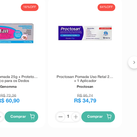
16%
OFF
64%
OFF
mada 25g + Protetor
Proctosan Pomada Uso Retal 20g
ico para os Dedos
+ 1 Aplicador
Genomma
Proctosan
R$
72
,
26
R$
95
,
74
R$
60
,
90
R$
34
,
79
Comprar
Comprar