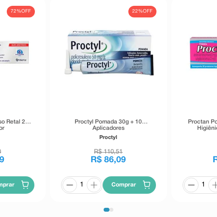
72%
OFF
22%
OFF
ara baixo levemente até removê-la
da.
er dividido ou cortado.
 sobre este medicamento, procure
tomas, procure orientação de seu
o Retal 20g
Proctyl Pomada 30g + 10
Proctan Po
or
Aplicadores
Higiên
Proctyl
0
R$
110
,
51
9
R$
86
,
09
mprar
Comprar
tada, massageando o local, duas
Continuar o tratamento com uma
leto desaparecimento dos sintomas