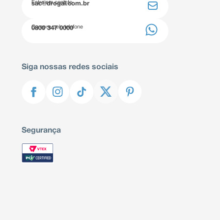
Entre em contato
sac@drogal.com.br
Compre pelo telefone
0800 347 0000
Siga nossas redes sociais
Segurança