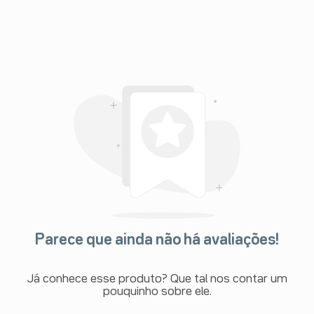
mendação médica.
massageando o local, duas ou três
 tratamento com uma aplicação ao
cimento dos sintomas ou das lesões
a.
duas ou três vezes ao dia, até a
a aplicação da pomada ao dia, de
ento dos sintomas ou das lesões
a.
da:
mpa.
Parece que ainda não há avaliações!
orário.
Já conhece esse produto? Que tal nos contar um
pouquinho sobre ele.
aplicador, introduzindo-o, a
são, aplicar todo o conteúdo da