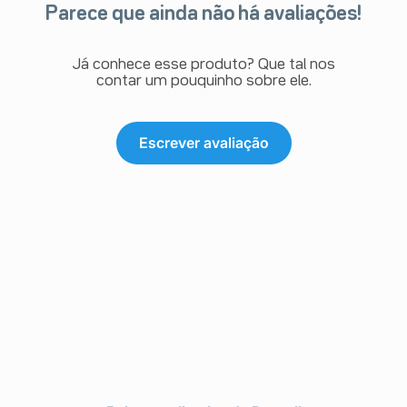
úlcera péptica.
Parece que ainda não há avaliações!
-Desconhecida: exacerbação da colite (inflamação do
intestino grosso) e doença de Crohn, hemorragia e
perfuração gastrointestinais, pancreatite (inflamação do
Já conhece esse produto? Que tal nos
pâncreas).
contar um pouquinho sobre ele.
Distúrbios hepatobiliares:
-Rara: casos de hepatite (inflamação do fígado),
aumento dos níveis das transaminases (enzima
Escrever avaliação
presente nas células do fígado).
Distúrbios cutâneos e subcutâneos:
-Incomum: erupção cutânea (rash), prurido (coceira).
-Desconhecida: reação de fotossensibilidade
(sensibilidade exagerada da pele à luz), alopecia (perda
de cabelo e pelos), urticária (erupção na pele,
geralmente de origem alérgica, que causa coceira),
angioedema
(inchaço em região subcutânea ou em mucosas,
geralmente de origem alérgica), erupções bolhosas
incluindo síndrome de Stevens-Johnson, necrólise
epidérmica tóxica e pustulose exantematosa aguda
generalizada, que são tipos distintos de reações
bolhosas na pele, uma reação grave que afeta a pele, o
sangue e os órgãos internos (DRESS) e reação alérgica
distinta da pele, conhecida como erupção fixa à droga,
que geralmente se repete no(s) mesmo(s) local(is)