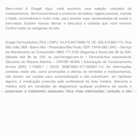
Bem-vindo à Drogal! Aqui, você encontra uma seleção completa de
medicamentos
,
dermocosméticos e produtos de beleza
,
higiene pessoal
,
mamãe
e bebê
,
conveniência
e muito mais, para atender suas necessidades de saúde e
bem-estar. Explore nossas ofertas e descubra o cuidado que você merece!
Confira todas as categorias do site.
Drogal Farmacêutica LTDA | CNPJ: 54.375.647/0066-72 | IE: 535.412.860.113 | Rua
São João, 909 - Bairro Alto - Piracicaba/São Paulo, CEP: 13416-585 | SAC – Serviço
de Atendimento ao Consumidor: 0800 771 2120 (Segunda à Sexta das 8h às 20h/
Sábado das 8h às 15h) ou
sac@drogal.com.br
/ Farmacêutica responsável:
Giovanna do Rosario Martins – CRF/SP 49.855 | Autorização de Funcionamento
Anvisa (AFE): 7.15583.1 / CEVS: 353870901-477-000047-1-5. As informações
contidas neste site, como promoções e ofertas de remédios e medicamentos,
não devem ser usadas para automedicação e não substituem, em hipótese
alguma, a medicação prescrita pelo profissional da área médica. Somente o
médico está em condições de diagnosticar qualquer problema de saúde e
prescrever o tratamento adequado. Para mais informações, consulte o site
Anvisa. As fotos contidas em nosso site são meramente ilustrativas. Promoções e
preços são válidos apenas para compras on-line, caso haja disponibilidade e
R$ 56,74
estão sujeitos a alterações no decorrer do dia. Todos os direitos reservados.
-
+
R$ 49,90
Comprar
Em
1
x
R$ 49,90
Powered by