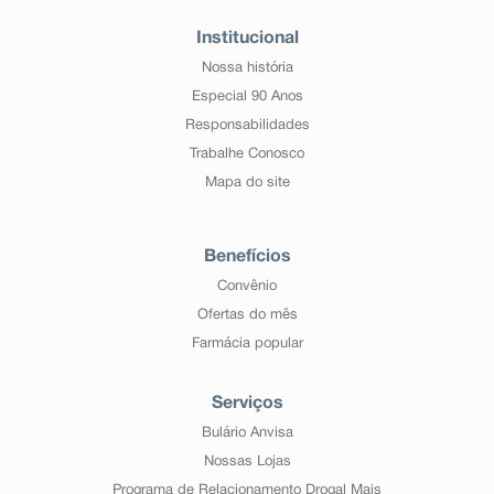
Informe ao seu médico, cirurgião-dentista ou
farmacêutico o aparecimento de reações indesejáveis
Institucional
pelo uso do medicamento.
Nossa história
Informe também a empresa através do seu serviço de
atendimento.
Especial 90 Anos
Responsabilidades
Trabalhe Conosco
Mapa do site
Benefícios
Convênio
Ofertas do mês
Farmácia popular
Serviços
Bulário Anvisa
Nossas Lojas
Programa de Relacionamento Drogal Mais