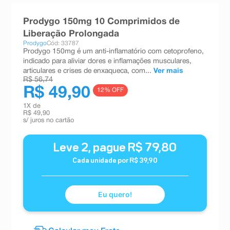
8
º
teste gravidez
Prodygo 150mg 10 Comprimidos de
9
º
absorvente
Liberação Prolongada
Prodygo
Cód: 33787
10
º
shampoo
Prodygo 150mg é um anti-inflamatório com cetoprofeno,
indicado para aliviar dores e inflamações musculares,
articulares e crises de enxaqueca, com...
Ver mais
R$ 56,74
R$ 49,90
12
% OFF
1
X de
R$ 49,90
s/ juros no cartão
Leve
2
, pague
R$
79
,
80
Cada unidade por
R$
39
,
90
Eu quero!