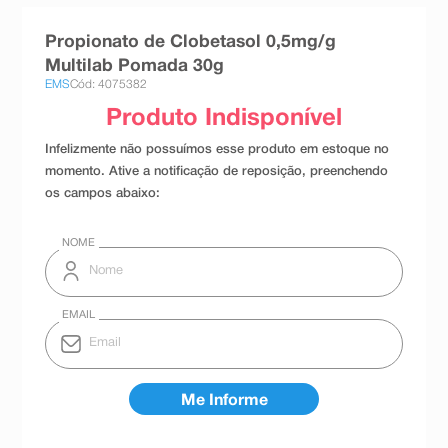
8
º
teste gravidez
Propionato de Clobetasol 0,5mg/g
9
º
esmalte
Multilab Pomada 30g
EMS
Cód: 4075382
10
º
absorvente