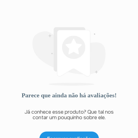
tratamento entre idosos e pacientes mais jovens. A
maior frequência de insuficiência hepática ou disfunção
renal em idosos podem atrasar a eliminação se a
absorção sistêmica ocorrer. Portanto, a quantidade
mínima deve ser utilizada pelo menor período de tempo
possível para alcançar o benefício clínico desejado.
Insuficiência Hepática ou Renal Em casos de absorção
sistêmica (quando a aplicação ocorre em uma área
maior que a área da lesão por um longo período de
tempo), o metabolismo e a eliminação podem ser
retardados, aumentando o risco de toxicidade
sistêmica. Portanto, a quantidade mínima deve ser
utilizada pelo menor período de tempo possível para
alcançar o benefício clínico desejado. Siga a orientação
de seu médico, respeitando sempre os horários, as
doses e a duração do tratamento. Não interrompa o
tratamento sem o conhecimento do seu médico.
Parece que ainda não há avaliações!
Já conhece esse produto? Que tal nos
contar um pouquinho sobre ele.