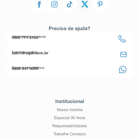
Precisa de ajuda?
Atendimento ao cliente
0800 771 2120
Entre em contato
sac@drogal.com.br
Compre pelo telefone
0800 347 0000
Institucional
Nossa história
Especial 90 Anos
Responsabilidades
Trabalhe Conosco