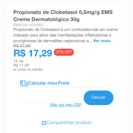
8
º
teste gravidez
Propionato de Clobetasol 0,5mg/g EMS
9
º
absorvente
Creme Dermatológico 30g
EMS
Cód: 4074955
10
º
shampoo
Propionato de Clobetasol é um corticosteroide em creme
indicado para alívio das manifestações inflamatórias e
pruriginosas de dermatites responsivas a...
Ver mais
R$ 27,66
R$ 17,29
37
% OFF
1
X de
R$ 17,29
s/ juros no cartão
Não sei meu CEP
Compartilhar produto