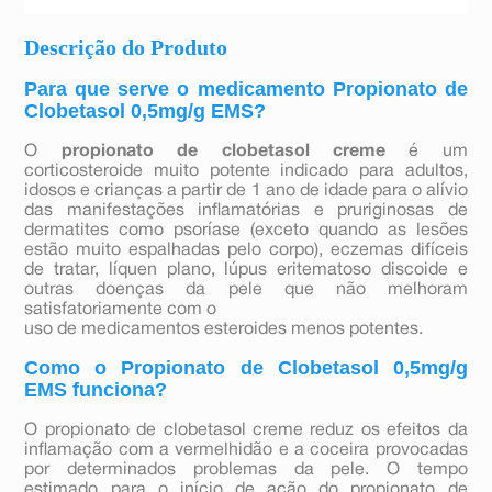
Descrição do Produto
Para que serve o medicamento Propionato de
Clobetasol 0,5mg/g EMS?
O
propionato de clobetasol creme
é um
corticosteroide muito potente indicado para adultos,
idosos e crianças a partir de 1 ano de idade para o alívio
das manifestações inflamatórias e pruriginosas de
dermatites como psoríase (exceto quando as lesões
estão muito espalhadas pelo corpo), eczemas difíceis
de tratar, líquen plano, lúpus eritematoso discoide e
outras doenças da pele que não melhoram
satisfatoriamente com o
uso de medicamentos esteroides menos potentes.
Como o Propionato de Clobetasol 0,5mg/g
EMS funciona?
O propionato de clobetasol creme reduz os efeitos da
inflamação com a vermelhidão e a coceira provocadas
por determinados problemas da pele. O tempo
estimado para o início de ação do propionato de