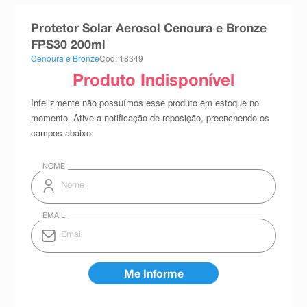
8
º
teste gravidez
Protetor Solar Aerosol Cenoura e Bronze
9
º
esmalte
FPS30 200ml
Cenoura e Bronze
Cód: 18349
10
º
absorvente