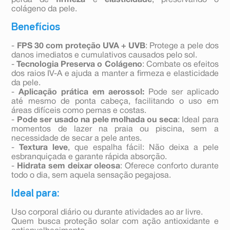
perda de
firmeza
e
elasticidade
, preservando o
colágeno da pele.
Benefícios
-
FPS 30 com proteção UVA + UVB
: Protege a pele dos
danos imediatos e cumulativos causados pelo sol.
-
Tecnologia Preserva o Colágeno
: Combate os efeitos
dos raios IV-A e ajuda a manter a firmeza e elasticidade
da pele.
-
Aplicação prática em aerossol:
Pode ser aplicado
até mesmo de ponta cabeça, facilitando o uso em
áreas difíceis como pernas e costas.
-
Pode ser usado na pele molhada ou seca
: Ideal para
momentos de lazer na praia ou piscina, sem a
necessidade de secar a pele antes.
-
Textura leve
, que espalha fácil: Não deixa a pele
esbranquiçada e garante rápida absorção.
-
Hidrata sem deixar oleosa
: Oferece conforto durante
todo o dia, sem aquela sensação pegajosa.
Ideal para:
Uso corporal diário ou durante atividades ao ar livre.
Quem busca proteção solar com ação antioxidante e