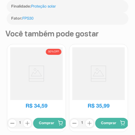
Finalidade
:
Proteção solar
Fator
:
FPS30
Você também pode gostar
50%
OFF
Kit Protetor Solar Corporal
Protetor Solar Corporal Sveda
Cenoura & Bronze FPS50 200ml
Solar Aerossol FPS50 150ml
+ Protetor Solar Facial Cenoura
Cenoura e Bronze
Sveda
& Bronze FPS50 50g
R$
69
,
21
R$
34
,
59
R$
35
,
99
Comprar
Comprar