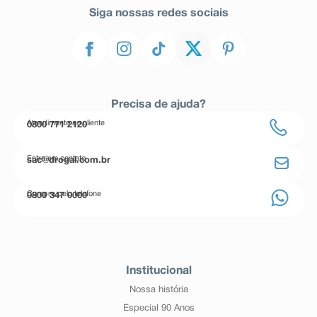
Siga nossas redes sociais
Precisa de ajuda?
Atendimento ao cliente
0800 771 2120
Entre em contato
sac@drogal.com.br
Compre pelo telefone
0800 347 0000
Institucional
Nossa história
Especial 90 Anos