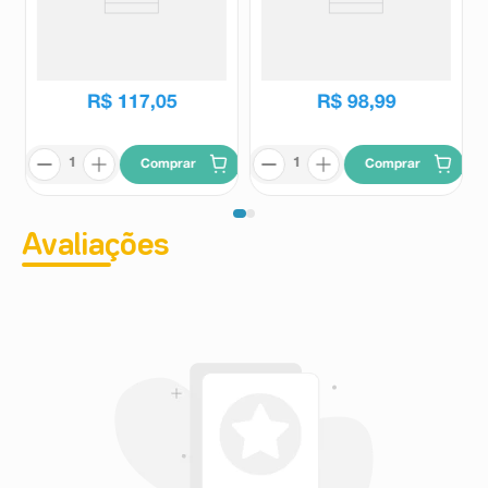
Protetor Solar Infantil Mustela
Óleo Iluminador Ollie Glow
Loção FPS50 100ml
Corporal FPS40 60ml
Mustela
Ollie
R$
117
,
05
R$
98
,
99
Comprar
Comprar
Avaliações