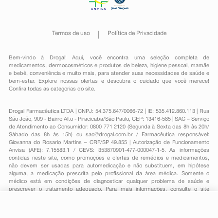
Termos de uso
Política de Privacidade
Bem-vindo à Drogal! Aqui, você encontra uma seleção completa de
medicamentos
,
dermocosméticos e produtos de beleza
,
higiene pessoal
,
mamãe
e bebê
,
conveniência
e muito mais, para atender suas necessidades de saúde e
bem-estar. Explore nossas ofertas e descubra o cuidado que você merece!
Confira todas as categorias do site.
Drogal Farmacêutica LTDA | CNPJ: 54.375.647/0066-72 | IE: 535.412.860.113 | Rua
São João, 909 - Bairro Alto - Piracicaba/São Paulo, CEP: 13416-585 | SAC – Serviço
de Atendimento ao Consumidor: 0800 771 2120 (Segunda à Sexta das 8h às 20h/
Sábado das 8h às 15h) ou
sac@drogal.com.br
/ Farmacêutica responsável:
Giovanna do Rosario Martins – CRF/SP 49.855 | Autorização de Funcionamento
Anvisa (AFE): 7.15583.1 / CEVS: 353870901-477-000047-1-5. As informações
contidas neste site, como promoções e ofertas de remédios e medicamentos,
não devem ser usadas para automedicação e não substituem, em hipótese
alguma, a medicação prescrita pelo profissional da área médica. Somente o
médico está em condições de diagnosticar qualquer problema de saúde e
prescrever o tratamento adequado. Para mais informações, consulte o site
Anvisa. As fotos contidas em nosso site são meramente ilustrativas. Promoções e
preços são válidos apenas para compras on-line, caso haja disponibilidade e
estão sujeitos a alterações no decorrer do dia. Todos os direitos reservados.