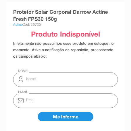
8
º
teste gravidez
Protetor Solar Corporal Darrow Actine
9
º
absorvente
Fresh FPS30 150g
Actine
Cód: 26730
10
º
shampoo