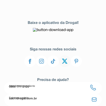
Baixe o aplicativo da Drogal!
Siga nossas redes sociais
Precisa de ajuda?
Atendimento ao cliente
0800 771 2120
Entre em contato
sac@drogal.com.br