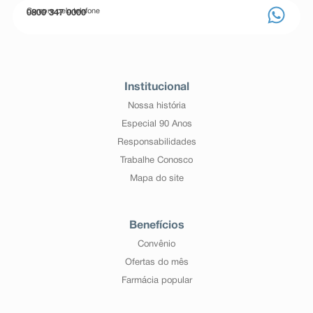
Compre pelo telefone
0800 347 0000
Institucional
Nossa história
Especial 90 Anos
Responsabilidades
Trabalhe Conosco
Mapa do site
Benefícios
Convênio
Ofertas do mês
Farmácia popular