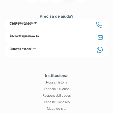
Precisa de ajuda?
Atendimento ao cliente
0800 771 2120
Entre em contato
sac@drogal.com.br
Compre pelo telefone
0800 347 0000
Institucional
Nossa história
Especial 90 Anos
Responsabilidades
Trabalhe Conosco
Mapa do site