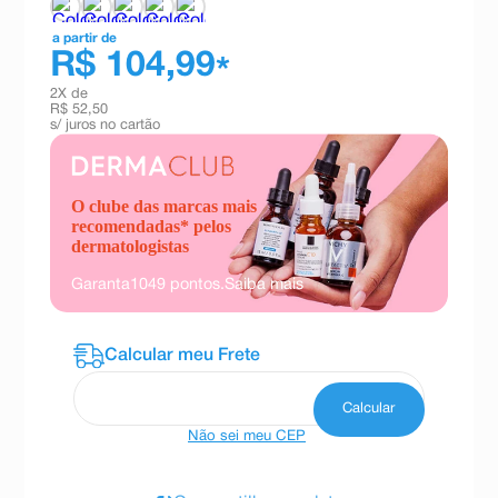
a partir de
R$ 104,99
*
2
X de
R$ 52,50
s/ juros no cartão
O clube das marcas mais
recomendadas* pelos
dermatologistas
Garanta
1049
pontos.
Saiba mais
Não sei meu CEP