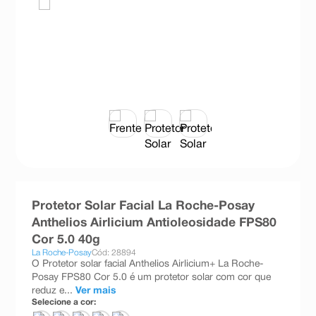
8
º
esmalte
9
º
absorvente
10
º
shampoo
Protetor Solar Facial La Roche-Posay
Anthelios Airlicium Antioleosidade FPS80
Cor 5.0 40g
La Roche-Posay
Cód: 28894
O Protetor solar facial Anthelios Airlicium+ La Roche-
Posay FPS80 Cor 5.0 é um protetor solar com cor que
reduz e...
Ver mais
Selecione a cor: