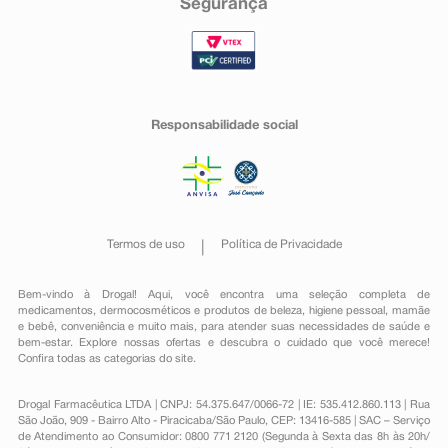
Segurança
Responsabilidade social
Termos de uso
Política de Privacidade
Bem-vindo à Drogal! Aqui, você encontra uma seleção completa de
medicamentos
,
dermocosméticos e produtos de beleza
,
higiene pessoal
,
mamãe
e bebê
,
conveniência
e muito mais, para atender suas necessidades de saúde e
bem-estar. Explore nossas ofertas e descubra o cuidado que você merece!
Confira todas as categorias do site.
Drogal Farmacêutica LTDA | CNPJ: 54.375.647/0066-72 | IE: 535.412.860.113 | Rua
São João, 909 - Bairro Alto - Piracicaba/São Paulo, CEP: 13416-585 | SAC – Serviço
de Atendimento ao Consumidor: 0800 771 2120 (Segunda à Sexta das 8h às 20h/