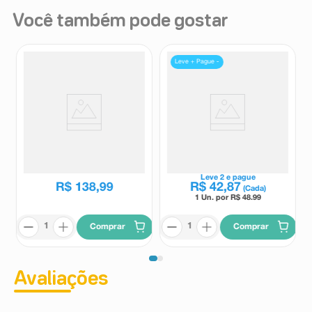
Você também pode gostar
Leve + Pague -
Glow Hidratante Facial Ollie
Protetor Solar Facial Principia
FPS50 Cor Bronze 30ml
PS-05 FPS70 Cor 7.0 30ml
Ollie
Principia
Leve
2
e pague
R$
138
,
99
R$
42
,
87
(Cada)
1 Un. por R$
48.99
Comprar
Comprar
Avaliações