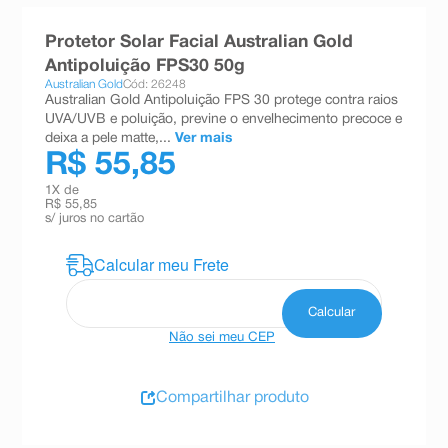
8
º
teste gravidez
Protetor Solar Facial Australian Gold
9
º
absorvente
Antipoluição FPS30 50g
Australian Gold
Cód: 26248
10
º
shampoo
Australian Gold Antipoluição FPS 30 protege contra raios
UVA/UVB e poluição, previne o envelhecimento precoce e
deixa a pele matte,...
Ver mais
R$ 55,85
1
X de
R$ 55,85
s/ juros no cartão
Não sei meu CEP
Compartilhar produto