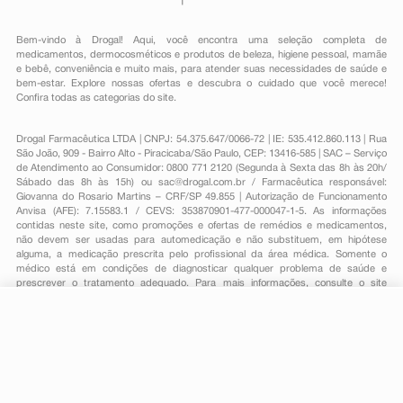
Bem-vindo à Drogal! Aqui, você encontra uma seleção completa de
medicamentos
,
dermocosméticos e produtos de beleza
,
higiene pessoal
,
mamãe
e bebê
,
conveniência
e muito mais, para atender suas necessidades de saúde e
bem-estar. Explore nossas ofertas e descubra o cuidado que você merece!
Confira todas as categorias do site.
Drogal Farmacêutica LTDA | CNPJ: 54.375.647/0066-72 | IE: 535.412.860.113 | Rua
São João, 909 - Bairro Alto - Piracicaba/São Paulo, CEP: 13416-585 | SAC – Serviço
de Atendimento ao Consumidor: 0800 771 2120 (Segunda à Sexta das 8h às 20h/
Sábado das 8h às 15h) ou
sac@drogal.com.br
/ Farmacêutica responsável:
Giovanna do Rosario Martins – CRF/SP 49.855 | Autorização de Funcionamento
Anvisa (AFE): 7.15583.1 / CEVS: 353870901-477-000047-1-5. As informações
contidas neste site, como promoções e ofertas de remédios e medicamentos,
não devem ser usadas para automedicação e não substituem, em hipótese
alguma, a medicação prescrita pelo profissional da área médica. Somente o
médico está em condições de diagnosticar qualquer problema de saúde e
prescrever o tratamento adequado. Para mais informações, consulte o site
Anvisa. As fotos contidas em nosso site são meramente ilustrativas. Promoções e
preços são válidos apenas para compras on-line, caso haja disponibilidade e
estão sujeitos a alterações no decorrer do dia. Todos os direitos reservados.
R$ 55,85
-
+
Comprar
Em
1
x
R$ 55,85
Powered by