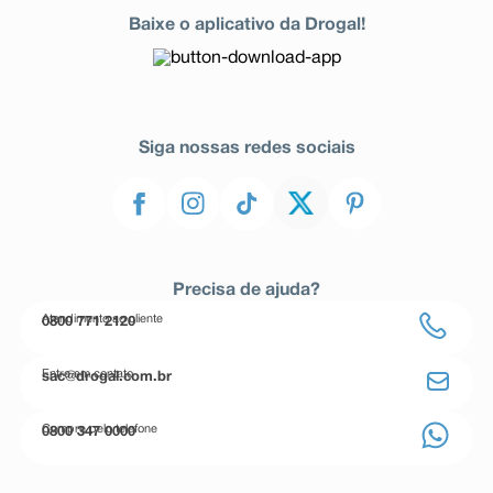
Baixe o aplicativo da Drogal!
Siga nossas redes sociais
Precisa de ajuda?
Atendimento ao cliente
0800 771 2120
Entre em contato
sac@drogal.com.br
Compre pelo telefone
0800 347 0000