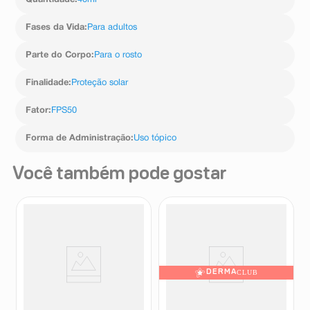
Quantidade
:
40ml
Fases da Vida
:
Para adultos
Parte do Corpo
:
Para o rosto
Finalidade
:
Proteção solar
Fator
:
FPS50
Forma de Administração
:
Uso tópico
Você também pode gostar
DERMA
CLUB
Protetor Solar Facial
Protetor Solar Facial La
Bioderma Photoderm
Roche-Posay Anthelios
XDefense Ultra-Fluid Cor 1.0
Airlicium Antioleosidade
Bioderma
La Roche-Posay