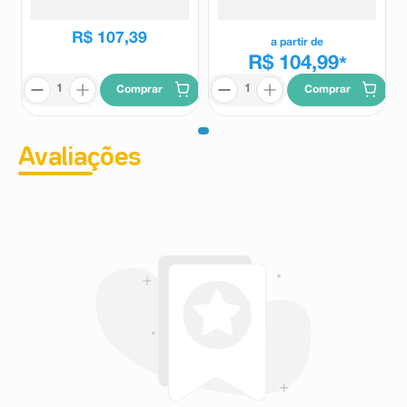
FPS50+ 40ml
FPS80 Cor 5.0 40g
R$
107
,
39
a partir de
R$ 104,99
*
Comprar
Comprar
Avaliações