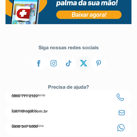
Siga nossas redes sociais
Precisa de ajuda?
Atendimento ao cliente
0800 771 2120
Entre em contato
sac@drogal.com.br
Compre pelo telefone
0800 347 0000