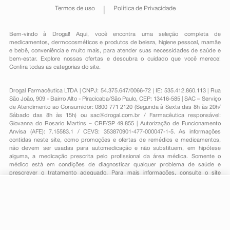
Termos de uso
Política de Privacidade
Bem-vindo à Drogal! Aqui, você encontra uma seleção completa de
medicamentos
,
dermocosméticos e produtos de beleza
,
higiene pessoal
,
mamãe
e bebê
,
conveniência
e muito mais, para atender suas necessidades de saúde e
bem-estar. Explore nossas ofertas e descubra o cuidado que você merece!
Confira todas as categorias do site.
Drogal Farmacêutica LTDA | CNPJ: 54.375.647/0066-72 | IE: 535.412.860.113 | Rua
São João, 909 - Bairro Alto - Piracicaba/São Paulo, CEP: 13416-585 | SAC – Serviço
de Atendimento ao Consumidor: 0800 771 2120 (Segunda à Sexta das 8h às 20h/
Sábado das 8h às 15h) ou
sac@drogal.com.br
/ Farmacêutica responsável:
Giovanna do Rosario Martins – CRF/SP 49.855 | Autorização de Funcionamento
Anvisa (AFE): 7.15583.1 / CEVS: 353870901-477-000047-1-5. As informações
contidas neste site, como promoções e ofertas de remédios e medicamentos,
não devem ser usadas para automedicação e não substituem, em hipótese
alguma, a medicação prescrita pelo profissional da área médica. Somente o
médico está em condições de diagnosticar qualquer problema de saúde e
prescrever o tratamento adequado. Para mais informações, consulte o site
Anvisa. As fotos contidas em nosso site são meramente ilustrativas. Promoções e
preços são válidos apenas para compras on-line, caso haja disponibilidade e
estão sujeitos a alterações no decorrer do dia. Todos os direitos reservados.
-
+
Comprar
Powered by