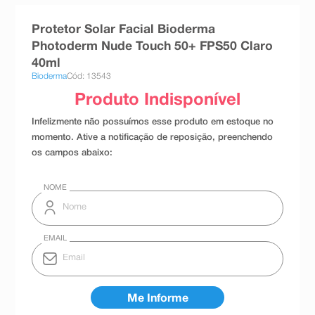
8
º
teste gravidez
Protetor Solar Facial Bioderma
9
º
esmalte
Photoderm Nude Touch 50+ FPS50 Claro
40ml
10
º
absorvente
Bioderma
Cód: 13543