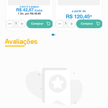
Leve
2
e pague
R$
42
,
87
(Cada)
a partir de
1 Un. por R$
48.99
R$ 120,45
*
Comprar
Comprar
Avaliações