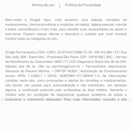
Termos de uso
Política de Privacidade
Bem-vindo à Drogal! Aqui, você encontra uma seleção completa de
medicamentos
,
dermocosméticos e produtos de beleza
,
higiene pessoal
,
mamãe
e bebê
,
conveniência
e muito mais, para atender suas necessidades de saúde e
bem-estar. Explore nossas ofertas e descubra o cuidado que você merece!
Confira todas as categorias do site.
Drogal Farmacêutica LTDA | CNPJ: 54.375.647/0066-72 | IE: 535.412.860.113 | Rua
São João, 909 - Bairro Alto - Piracicaba/São Paulo, CEP: 13416-585 | SAC – Serviço
de Atendimento ao Consumidor: 0800 771 2120 (Segunda à Sexta das 8h às 20h/
Sábado das 8h às 15h) ou
sac@drogal.com.br
/ Farmacêutica responsável:
Giovanna do Rosario Martins – CRF/SP 49.855 | Autorização de Funcionamento
Anvisa (AFE): 7.15583.1 / CEVS: 353870901-477-000047-1-5. As informações
contidas neste site, como promoções e ofertas de remédios e medicamentos,
não devem ser usadas para automedicação e não substituem, em hipótese
alguma, a medicação prescrita pelo profissional da área médica. Somente o
médico está em condições de diagnosticar qualquer problema de saúde e
prescrever o tratamento adequado. Para mais informações, consulte o site
Anvisa. As fotos contidas em nosso site são meramente ilustrativas. Promoções e
preços são válidos apenas para compras on-line, caso haja disponibilidade e
estão sujeitos a alterações no decorrer do dia. Todos os direitos reservados.
-
+
Comprar
Powered by