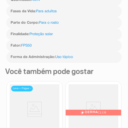
Quantidade
:
40ml
Fases da Vida
:
Para adultos
Parte do Corpo
:
Para o rosto
Finalidade
:
Proteção solar
Fator
:
FPS50
Forma de Administração
:
Uso tópico
Você também pode gostar
Leve + Pague -
DERMA
CLUB
Protetor Solar Facial Principia
Protetor Solar Facial La Roche-
PS-05 FPS70 Cor 7.0 30ml
Posay Anthelios UVMune 400
Cor 4.0 FPS60 40ml
Principia
La Roche-Posay