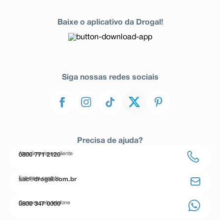
Baixe o aplicativo da Drogal!
Siga nossas redes sociais
Precisa de ajuda?
Atendimento ao cliente
0800 771 2120
Entre em contato
sac@drogal.com.br
Compre pelo telefone
0800 347 0000