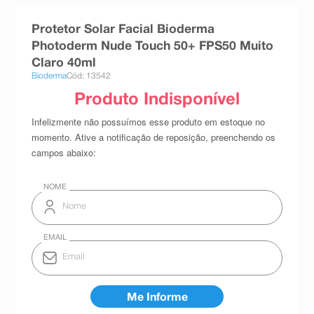
8
º
teste gravidez
Protetor Solar Facial Bioderma
9
º
esmalte
Photoderm Nude Touch 50+ FPS50 Muito
Claro 40ml
10
º
absorvente
Bioderma
Cód: 13542