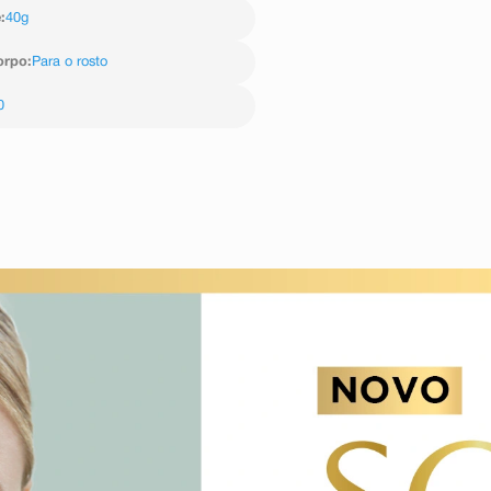
e
:
40g
orpo
:
Para o rosto
0