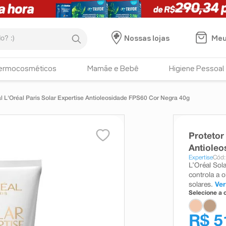
:)
Meu
Nossas lojas
ermocosméticos
Mamãe e Bebê
Higiene Pessoal
al L'Oréal Paris Solar Expertise Antioleosidade FPS60 Cor Negra 40g
Protetor
Antioleo
Expertise
Cód:
L’Oréal Sol
controla a 
solares.
Ver
Selecione a c
R$ 5