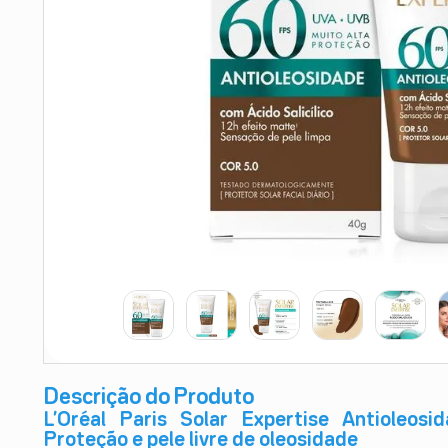
9
º
esmalte
10
º
absorvente
Descrição do Produto
L’Oréal Paris Solar Expertise Antioleo
Proteção e pele livre de oleosidade