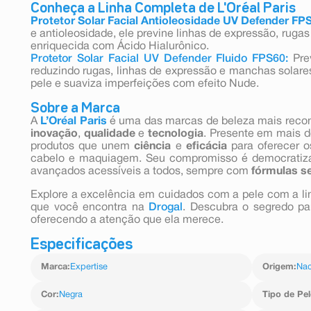
Conheça a Linha Completa de L'Oréal Paris
Protetor Solar Facial Antioleosidade UV Defender FP
e antioleosidade, ele previne linhas de expressão, ruga
enriquecida com Ácido Hialurônico.
Protetor Solar Facial UV Defender Fluido FPS60:
Pre
reduzindo rugas, linhas de expressão e manchas solares
pele e suaviza imperfeições com efeito Nude.
Sobre a Marca
A
L’Oréal Paris
é uma das marcas de beleza mais reco
inovação
,
qualidade
e
tecnologia
. Presente em mais d
produtos que unem
ciência
e
eficácia
para oferecer o
cabelo e maquiagem. Seu compromisso é democratizar
avançados acessíveis a todos, sempre com
fórmulas s
Explore a excelência em cuidados com a pele com a l
que você encontra na
Drogal
. Descubra o segredo pa
oferecendo a atenção que ela merece.
Especificações
Marca
:
Expertise
Origem
:
Nac
Cor
:
Negra
Tipo de Pel