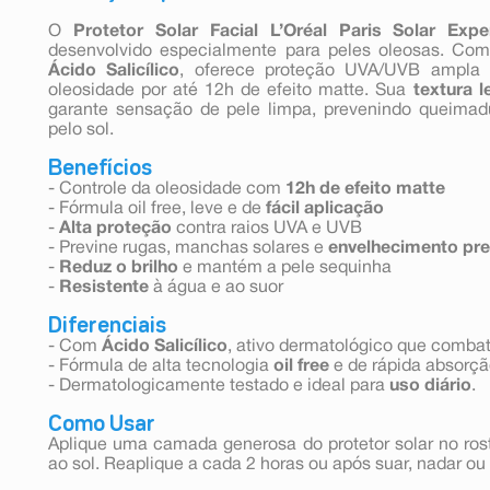
O
Protetor Solar Facial L’Oréal Paris Solar Exp
desenvolvido especialmente para peles oleosas. Com f
Ácido Salicílico
, oferece proteção UVA/UVB ampla e
oleosidade por até 12h de efeito matte. Sua
textura l
garante sensação de pele limpa, prevenindo queima
pelo sol.
Benefícios
- Controle da oleosidade com
12h de efeito matte
- Fórmula oil free, leve e de
fácil aplicação
-
Alta proteção
contra raios UVA e UVB
- Previne rugas, manchas solares e
envelhecimento pr
-
Reduz o brilho
e mantém a pele sequinha
-
Resistente
à água e ao suor
Diferenciais
- Com
Ácido Salicílico
, ativo dermatológico que comba
- Fórmula de alta tecnologia
oil free
e de rápida absorçã
- Dermatologicamente testado e ideal para
uso diário
.
Como Usar
Aplique uma camada generosa do protetor solar no ros
ao sol. Reaplique a cada 2 horas ou após suar, nadar ou