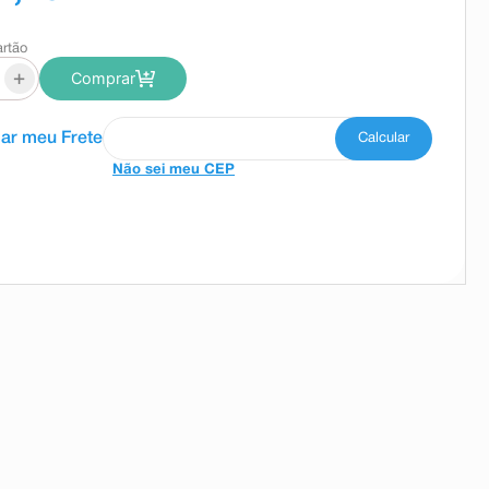
artão
+
Comprar
Não sei meu CEP