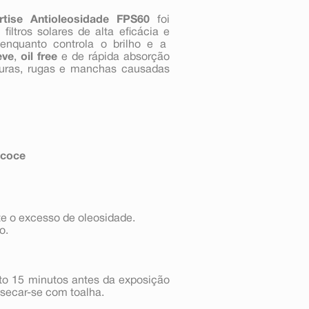
ertise Antioleosidade FPS60
foi
iltros solares de alta eficácia e
nquanto controla o brilho e a
eve
,
oil free
e de rápida absorção
duras, rugas e manchas causadas
ecoce
te o excesso de oleosidade.
o.
to 15 minutos antes da exposição
 secar-se com toalha.