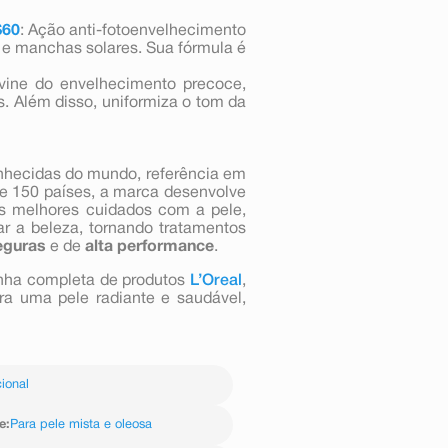
S60
: Ação anti-fotoenvelhecimento
s e manchas solares. Sua fórmula é
vine do envelhecimento precoce,
. Além disso, uniformiza o tom da
nhecidas do mundo, referência em
e 150 países, a marca desenvolve
s melhores cuidados com a pele,
 a beleza, tornando tratamentos
eguras
e de
alta performance
.
inha completa de produtos
L’Oreal
,
ra uma pele radiante e saudável,
ional
e
:
Para pele mista e oleosa