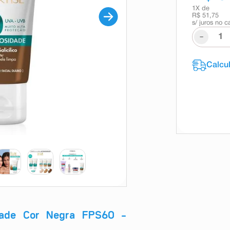
1
X de
R$ 51,75
s/ juros no c
-
sidade Cor Negra FPS60 –