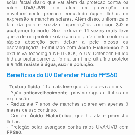
solar facial diário que vai além da proteção contra os
raios
: ele atua na prevenção do
UVA/UVB
envelhecimento precoce, reduzindo rugas, linhas de
expressão e manchas solares. Além disso, uniformiza o
tom da pele e suaviza imperfeições com
cor 3.0 e
. Sua textura é
acabamento nude
11 vezes mais leve
que a de um protetor solar comum, garantindo conforto e
rápida absorção sem deixar a pele oleosa ou
esbranquiçada. Formulado com
e a
Ácido Hialurônico
exclusiva tecnologia NETLOCK, o UV Defender Fluido
hidrata profundamente, forma um filme ultrafino protetor
e ainda
,
e
.
resiste à água
suor
poluição
Benefícios do UV Defender Fluido FPS60
-
, 11x mais leve que protetores comuns.
Textura fluida
- Ação
: previne rugas e linhas de
antienvelhecimento
expressão.
-
até 7 anos de manchas solares em apenas 3
Reduz
meses de uso contínuo.
- Contém
, que hidrata e preenche
Ácido Hialurônico
linhas.
- Proteção solar avançada contra raios UVA/UVB com
.
FPS60