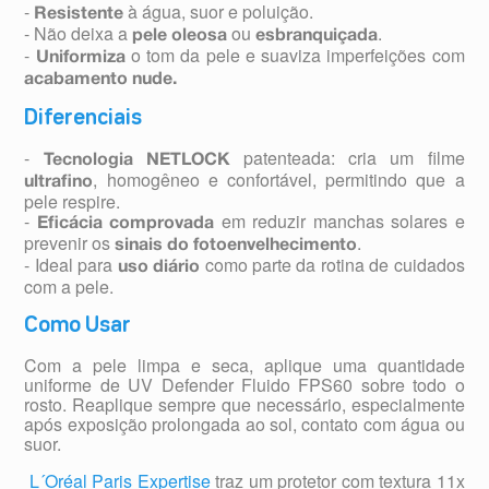
-
à água, suor e poluição.
Resistente
- Não deixa a
ou
.
pele oleosa
esbranquiçada
-
o tom da pele e suaviza imperfeições com
Uniformiza
acabamento nude.
Diferenciais
-
patenteada: cria um filme
Tecnologia NETLOCK
, homogêneo e confortável, permitindo que a
ultrafino
pele respire.
-
em reduzir manchas solares e
Eficácia comprovada
prevenir os
.
sinais do fotoenvelhecimento
- Ideal para
como parte da rotina de cuidados
uso diário
com a pele.
Como Usar
Com a pele limpa e seca, aplique uma quantidade
uniforme de UV Defender Fluido FPS60 sobre todo o
rosto. Reaplique sempre que necessário, especialmente
após exposição prolongada ao sol, contato com água ou
suor.
L´Oréal Paris Expertise
traz um protetor com textura 11x