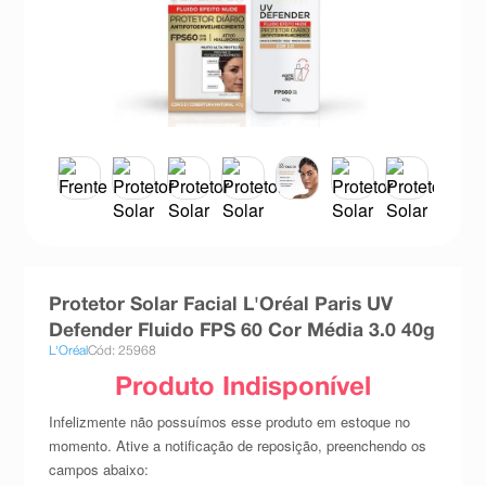
8
º
absorvente
9
º
teste gravidez
10
º
esmalte
Protetor Solar Facial L'Oréal Paris UV
Defender Fluido FPS 60 Cor Média 3.0 40g
L'Oréal
Cód: 25968