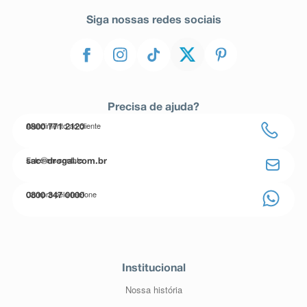
Siga nossas redes sociais
Precisa de ajuda?
Atendimento ao cliente
0800 771 2120
Entre em contato
sac@drogal.com.br
Compre pelo telefone
0800 347 0000
Institucional
Nossa história