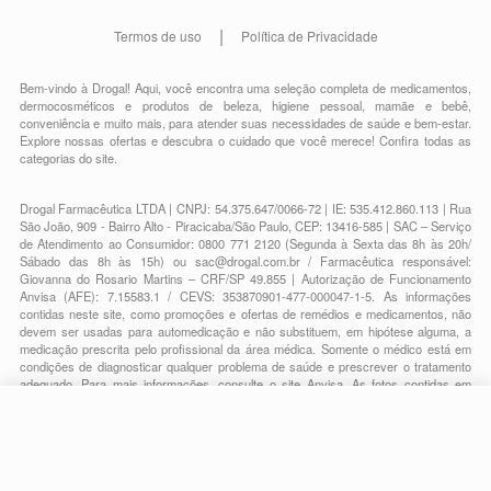
Termos de uso
Política de Privacidade
Bem-vindo à Drogal! Aqui, você encontra uma seleção completa de
medicamentos
,
dermocosméticos e produtos de beleza
,
higiene pessoal
,
mamãe e bebê
,
conveniência
e muito mais, para atender suas necessidades de saúde e bem-estar.
Explore nossas ofertas e descubra o cuidado que você merece!
Confira todas as
categorias do site.
Drogal Farmacêutica LTDA | CNPJ: 54.375.647/0066-72 | IE: 535.412.860.113 | Rua
São João, 909 - Bairro Alto - Piracicaba/São Paulo, CEP: 13416-585 | SAC – Serviço
de Atendimento ao Consumidor: 0800 771 2120 (Segunda à Sexta das 8h às 20h/
Sábado das 8h às 15h) ou
sac@drogal.com.br
/ Farmacêutica responsável:
Giovanna do Rosario Martins – CRF/SP 49.855 | Autorização de Funcionamento
Anvisa (AFE): 7.15583.1 / CEVS: 353870901-477-000047-1-5. As informações
contidas neste site, como promoções e ofertas de remédios e medicamentos, não
devem ser usadas para automedicação e não substituem, em hipótese alguma, a
medicação prescrita pelo profissional da área médica. Somente o médico está em
condições de diagnosticar qualquer problema de saúde e prescrever o tratamento
adequado. Para mais informações, consulte o site Anvisa. As fotos contidas em
nosso site são meramente ilustrativas. Promoções e preços são válidos apenas
para compras on-line, caso haja disponibilidade e estão sujeitos a alterações no
decorrer do dia. Todos os direitos reservados.
-
+
Comprar
Powered by