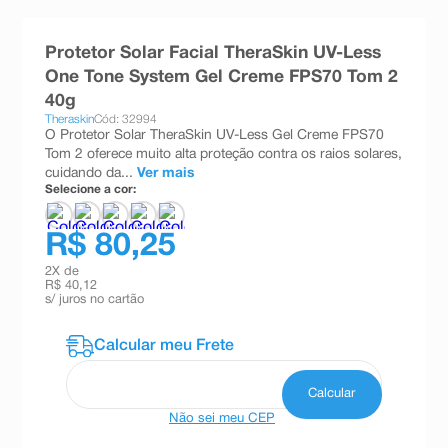
8
º
teste gravidez
Protetor Solar Facial TheraSkin UV-Less
9
º
absorvente
One Tone System Gel Creme FPS70 Tom 2
10
º
shampoo
40g
Theraskin
Cód: 32994
O Protetor Solar TheraSkin UV-Less Gel Creme FPS70
Tom 2 oferece muito alta proteção contra os raios solares,
cuidando da...
Ver mais
Selecione a cor:
R$ 80,25
2
X de
R$ 40,12
s/ juros no cartão
Não sei meu CEP