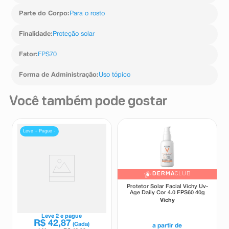
Parte do Corpo
:
Para o rosto
Finalidade
:
Proteção solar
Fator
:
FPS70
Forma de Administração
:
Uso tópico
Você também pode gostar
Leve + Pague -
DERMA
CLUB
Protetor Solar Facial Principia
Protetor Solar Facial Vichy Uv-
PS-05 FPS70 Cor 7.0 30ml
Age Daily Cor 4.0 FPS60 40g
Principia
Vichy
Leve
2
e pague
R$
42
,
87
(Cada)
a partir de