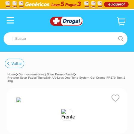
Buscar
TERMOS MAIS BUSCADOS
Voltar
1
º
fralda
Dermocosméticos
Solar Dermo Facial
2
º
dipirona
Protetor Solar Facial TheraSkin UV-Less One Tone System Gel Creme FPS70 Tom 2
40g
3
º
lenço umedecido
4
º
tadalafila
5
º
minoxidil
6
º
desodorante
7
º
esmalte