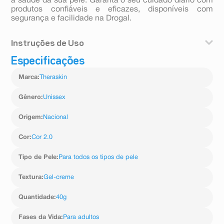
a saúde da sua pele. Garanta o seu cuidado diário com
produtos confiáveis e eficazes, disponíveis com
segurança e facilidade na Drogal.
Instruções de Uso
Especificações
Aplique o Protetor Solar TheraSkin UV-Less FPS 70
diariamente sobre a pele limpa e seca, espalhando
Marca
:
Theraskin
uniformemente até a absorção completa, e reaplique
sempre que necessário para máxima proteção,
inclusive contra a luz visível em ambientes internos.
Gênero
:
Unissex
Origem
:
Nacional
Cor
:
Cor 2.0
Tipo de Pele
:
Para todos os tipos de pele
Textura
:
Gel-creme
Quantidade
:
40g
Fases da Vida
:
Para adultos