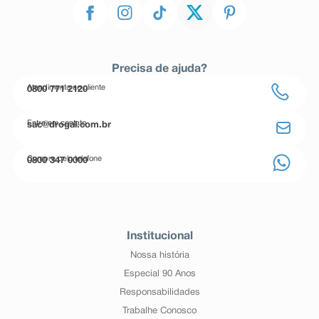
Precisa de ajuda?
Atendimento ao cliente
0800 771 2120
Entre em contato
sac@drogal.com.br
Compre pelo telefone
0800 347 0000
Institucional
Nossa história
Especial 90 Anos
Responsabilidades
Trabalhe Conosco