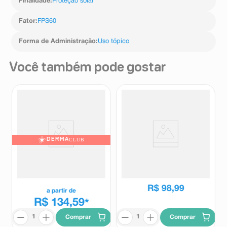
Finalidade
:
Proteção solar
Fator
:
FPS60
Forma de Administração
:
Uso tópico
Você também pode gostar
DERMA
CLUB
Protetor Solar Anti-idade La
Bastão 3 em 1 Ollie Blush,
Roche-Posay Anthelios AE-
Batom e Sombra FPS95 Cor
Pigmentation Sem Cor FPS50
Terracota 4,5g
La Roche-Posay
Ollie
40g
R$
98
,
99
a partir de
R$ 134,59
*
Comprar
Comprar