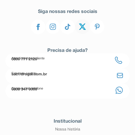
Siga nossas redes sociais
Precisa de ajuda?
Atendimento ao cliente
0800 771 2120
Entre em contato
sac@drogal.com.br
Compre pelo telefone
0800 347 0000
Institucional
Nossa história