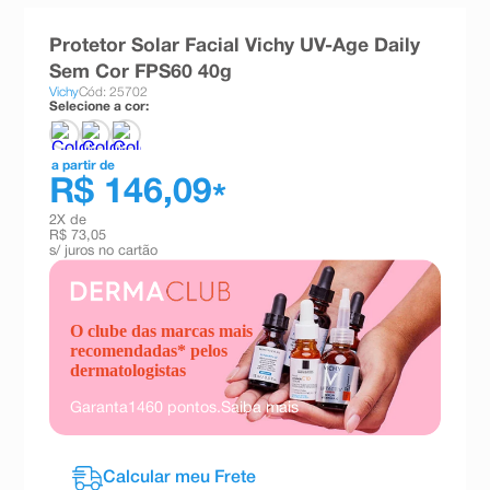
8
º
teste gravidez
Protetor Solar Facial Vichy UV-Age Daily
9
º
esmalte
Sem Cor FPS60 40g
Vichy
Cód: 25702
10
º
absorvente
Selecione a cor:
a partir de
R$ 146,09
*
2
X de
R$ 73,05
s/ juros no cartão
O clube das marcas mais
recomendadas* pelos
dermatologistas
Garanta
1460
pontos.
Saiba mais