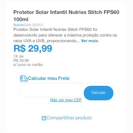
8
º
teste gravidez
Protetor Solar Infantil Nutriex Stitch FPS60
9
º
absorvente
100ml
Nutriex
Cód: 32310
10
º
shampoo
Protetor Solar Infantil Nutriex Stitch FPS60 foi
desenvolvido para oferecer a máxima proteção contra os
raios UVA e UVB, proporcionando...
Ver mais
R$ 29,99
1
X de
R$ 29,99
s/ juros no cartão
Não sei meu CEP
Compartilhar produto