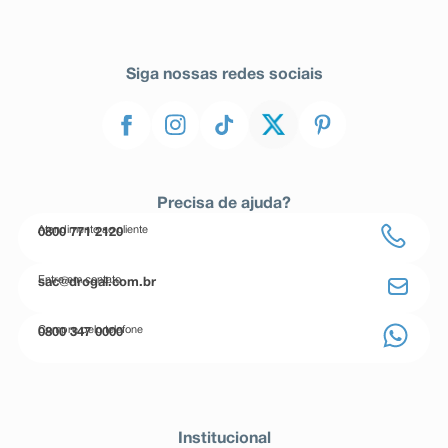
Siga nossas redes sociais
Precisa de ajuda?
Atendimento ao cliente
0800 771 2120
Entre em contato
sac@drogal.com.br
Compre pelo telefone
0800 347 0000
Institucional