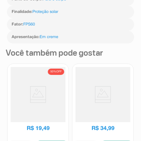
Finalidade
:
Proteção solar
Fator
:
FPS60
Apresentação
:
Em creme
Você também pode gostar
50%
OFF
Loção Bronzeadora Corporal
Loção Autobronzeadora
Cenoura & Bronze FPS15 Com
Flores & Vegetais Bronze
Cor 110ml
Express120g
Cenoura e Bronze
Flores e Vegetais
R$
38
,
99
R$
19
,
49
R$
34
,
99