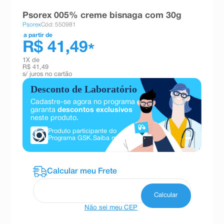
8
º
teste gravidez
Psorex 005% creme bisnaga com 30g
Psorex
Cód: 550981
9
º
absorvente
a partir de
R$ 41,49
10
º
shampoo
*
1
X de
R$ 41,49
s/ juros no cartão
Desconto de Laboratório
Cadastre-se agora no programa e
garanta
descontos exclusivos
neste produto.
Produto participante do
Programa GSK.
Saiba mais
Não sei meu CEP