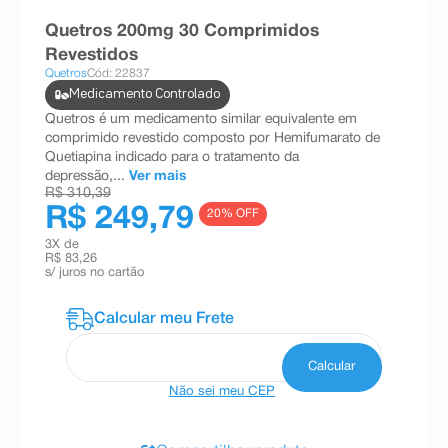
8
º
teste gravidez
Quetros 200mg 30 Comprimidos
Revestidos
9
º
esmalte
Quetros
Cód: 22837
10
º
absorvente
Medicamento Controlado
Quetros é um medicamento similar equivalente em
comprimido revestido composto por Hemifumarato de
Quetiapina indicado para o tratamento da
depressão,...
Ver mais
R$ 310,39
R$ 249,79
20
% OFF
3
X de
R$ 83,26
s/ juros no cartão
Não sei meu CEP