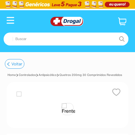
Buscar
TERMOS MAIS BUSCADOS
Voltar
1
º
fralda
Controlados
Antipsicótico
Quetros 200mg 30 Comprimidos Revestidos
2
º
pampers confort sec max
3
º
dipirona
4
º
lenço umedecido
5
º
tadalafila
6
º
minoxidil
7
º
desodorante