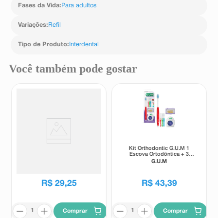
Fases da Vida
:
Para adultos
Variações
:
Refil
Tipo de Produto
:
Interdental
Você também pode gostar
Escova Dental Colgate Total
Kit Orthodontic G.U.M 1
Whitening 2 Unidades
Escova Ortodôntica + 3
Escovas Interdentais + Cera
Colgate
G.U.M
De Proteção + Fios
Ortodônticos
R$
29
,
25
R$
43
,
39
Comprar
Comprar