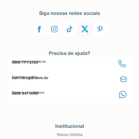
Siga nossas redes sociais
Precisa de ajuda?
Atendimento ao cliente
0800 771 2120
Entre em contato
sac@drogal.com.br
Compre pelo telefone
0800 347 0000
Institucional
Nossa história