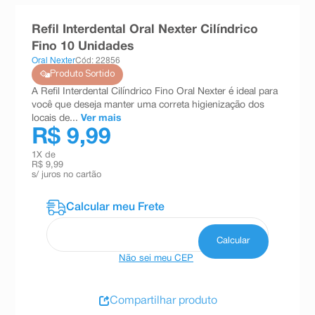
8
º
absorvente
Refil Interdental Oral Nexter Cilíndrico
9
º
teste gravidez
Fino 10 Unidades
Oral Nexter
Cód: 22856
10
º
esmalte
Produto Sortido
A Refil Interdental Cilíndrico Fino Oral Nexter é ideal para
você que deseja manter uma correta higienização dos
locais de...
Ver mais
R$ 9,99
1
X de
R$ 9,99
s/ juros no cartão
Não sei meu CEP
Compartilhar produto