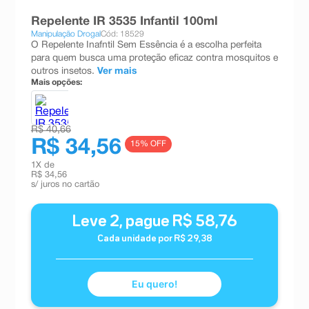
8
º
absorvente
Repelente IR 3535 Infantil 100ml
Manipulação Drogal
Cód: 18529
9
º
teste gravidez
O Repelente Inafntil Sem Essência é a escolha perfeita
para quem busca uma proteção eficaz contra mosquitos e
10
º
esmalte
outros insetos.
Ver mais
Mais opções:
R$ 40,66
R$ 34,56
15
% OFF
1
X de
R$ 34,56
s/ juros no cartão
Leve
2
, pague
R$
58
,
76
Cada unidade por
R$
29
,
38
Eu quero!