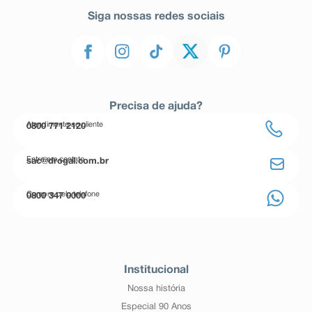
Siga nossas redes sociais
Precisa de ajuda?
Atendimento ao cliente
0800 771 2120
Entre em contato
sac@drogal.com.br
Compre pelo telefone
0800 347 0000
Institucional
Nossa história
Especial 90 Anos