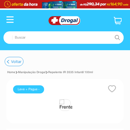
Buscar
TERMOS MAIS BUSCADOS
Voltar
1
º
fralda
Manipulação Drogal
Repelente IR 3535 Infantil 100ml
2
º
pampers confort sec max
3
º
dipirona
Leve + Pague -
4
º
lenço umedecido
5
º
tadalafila
6
º
minoxidil
7
º
desodorante