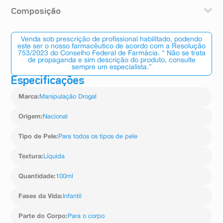
Agite antes de usar.
Composição
Repelente de Insetos IR 3535 10%, Extrato de Babosa
3%, Essência em Solução Hidroalcóolica
Venda sob prescrição de profissional habilitado, podendo
este ser o nosso farmacêutico de acordo com a Resolução
753/2023 do Conselho Federal de Farmácia. “ Não se trata
de propaganda e sim descrição do produto, consulte
sempre um especialista.”
Especificações
Marca
:
Manipulação Drogal
Origem
:
Nacional
Tipo de Pele
:
Para todos os tipos de pele
Textura
:
Líquida
Quantidade
:
100ml
Fases da Vida
:
Infantil
Parte do Corpo
:
Para o corpo