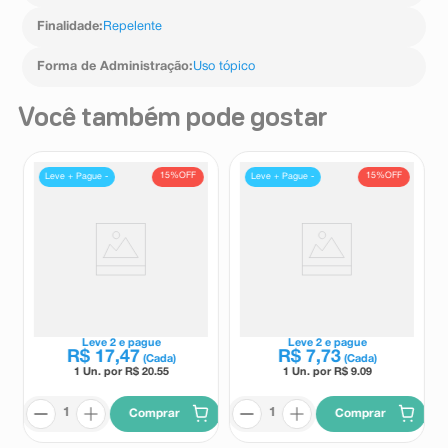
Finalidade
:
Repelente
Forma de Administração
:
Uso tópico
Você também pode gostar
15%
OFF
15%
OFF
Leve + Pague -
Leve + Pague -
Creme para Hidratação e
Refil Sabonete Facial em
Rachadura dos Pés 50g
Mousse Pele Mista a Oleosa
Fragrância Morango 100ml
Manipulação Drogal
Manipulação Drogal
Leve
2
e pague
Leve
2
e pague
R$
17
,
47
R$
7
,
73
(Cada)
(Cada)
1 Un. por R$
20.55
1 Un. por R$
9.09
Comprar
Comprar