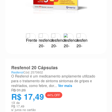
8
º
absorvente
9
º
teste gravidez
10
º
esmalte
Resfenol 20 Cápsulas
Resfenol
Cód: 2570602
O Resfenol é um medicamento amplamente utilizado
para o tratamento de sintoms sintomas de gripes e
resfriados, como febre, dor...
Ver mais
R$ 31,26
R$ 17,49
44
% OFF
1
X de
R$ 17,49
s/ juros no cartão