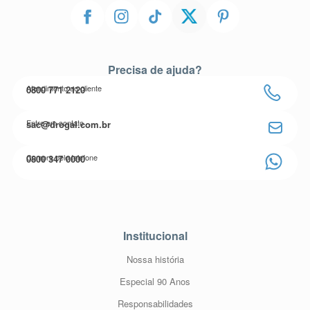
Precisa de ajuda?
Atendimento ao cliente
0800 771 2120
Entre em contato
sac@drogal.com.br
Compre pelo telefone
0800 347 0000
Institucional
Nossa história
Especial 90 Anos
Responsabilidades