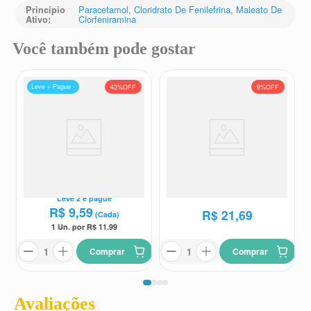
Paracetamol
,
Cloridrato De Fenilefrina
,
Maleato De
Princípio
Clorfeniramina
Ativo
:
Você também pode gostar
Leve + Pague -
43%
OFF
9%
OFF
Antigripal Neolefrin 20
Inalador para Congestão Nasal
comprimidos
Vick 1 Unidade 0,5g
Neolefrin
Vick
R$
23
,
91
Leve
2
e pague
R$
9
,
59
R$
21
,
69
(Cada)
1 Un. por R$
11.99
Comprar
Comprar
Avaliações