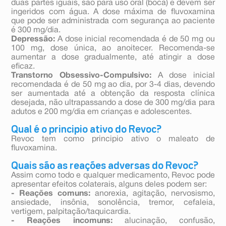
duas partes iguais, são para uso oral (boca) e devem ser
ingeridos com água. A dose máxima de fluvoxamina
que pode ser administrada com segurança ao paciente
é 300 mg/dia.
Depressão:
A dose inicial recomendada é de 50 mg ou
100 mg, dose única, ao anoitecer. Recomenda-se
aumentar a dose gradualmente, até atingir a dose
eficaz.
Transtorno Obsessivo-Compulsivo:
A dose inicial
recomendada é de 50 mg ao dia, por 3-4 dias, devendo
ser aumentada até a obtenção da resposta clínica
desejada, não ultrapassando a dose de 300 mg/dia para
adutos e 200 mg/dia em crianças e adolescentes.
Qual é o principio ativo do Revoc?
Revoc tem como principio ativo o maleato de
fluvoxamina.
Quais são as reações adversas do Revoc?
Assim como todo e qualquer medicamento, Revoc pode
apresentar efeitos colaterais, alguns deles podem ser:
- Reações comuns:
anorexia, agitação, nervosismo,
ansiedade, insônia, sonolência, tremor, cefaleia,
vertigem, palpitação/taquicardia.
- Reações incomuns:
alucinação, confusão,