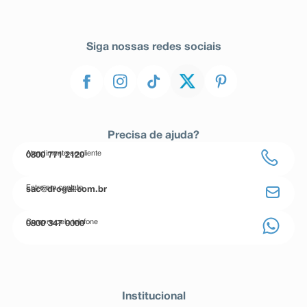
Siga nossas redes sociais
Precisa de ajuda?
Atendimento ao cliente
0800 771 2120
Entre em contato
sac@drogal.com.br
Compre pelo telefone
0800 347 0000
Institucional