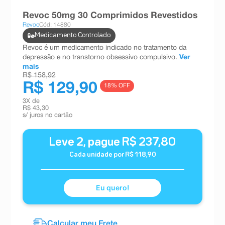
8
º
teste gravidez
Revoc 50mg 30 Comprimidos Revestidos
Revoc
Cód: 14880
9
º
absorvente
Medicamento Controlado
10
º
shampoo
Revoc é um medicamento indicado no tratamento da
depressão e no transtorno obsessivo compulsivo.
Ver
mais
R$ 158,92
R$ 129,90
18
% OFF
3
X de
R$ 43,30
s/ juros no cartão
Leve
2
, pague
R$
237
,
80
Cada unidade por
R$
118
,
90
Eu quero!