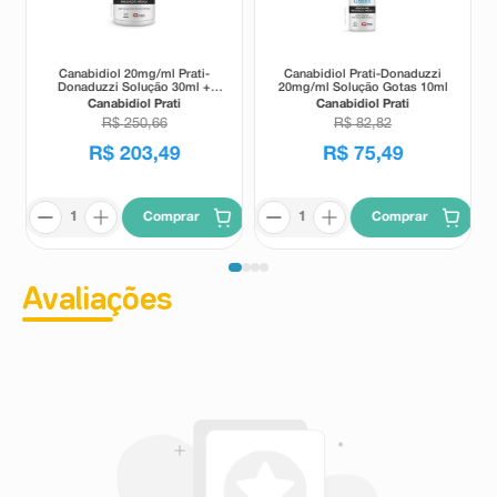
Canabidiol 20mg/ml Prati-
Canabidiol Prati-Donaduzzi
Donaduzzi Solução 30ml +
20mg/ml Solução Gotas 10ml
Seringa Dosadora
Canabidiol Prati
Canabidiol Prati
R$
250
,
66
R$
82
,
82
R$
203
,
49
R$
75
,
49
Comprar
Comprar
Avaliações