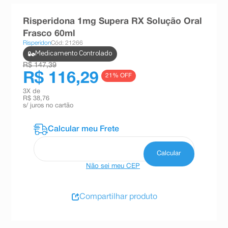
8
º
teste gravidez
Risperidona 1mg Supera RX Solução Oral
9
º
esmalte
Frasco 60ml
Risperidon
Cód: 21266
10
º
absorvente
Medicamento Controlado
R$ 147,39
R$ 116,29
21
% OFF
3
X de
R$ 38,76
s/ juros no cartão
Não sei meu CEP
Compartilhar produto