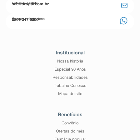
Entre em contato
sac@drogal.com.br
Compre pelo telefone
0800 347 0000
Institucional
Nossa história
Especial 90 Anos
Responsabilidades
Trabalhe Conosco
Mapa do site
Benefícios
Convênio
Ofertas do mês
Farmácia popular