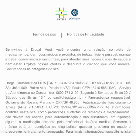
Termos de uso
Política de Privacidade
Bem-vindo à Drogal! Aqui, você encontra uma seleção completa de
medicamentos
,
dermocosméticos e produtos de beleza
,
higiene pessoal
,
mamãe
e bebê
,
conveniência
e muito mais, para atender suas necessidades de saúde e
bem-estar. Explore nossas ofertas e descubra o cuidado que você merece!
Confira todas as categorias do site.
Drogal Farmacêutica LTDA | CNPJ: 54.375.647/0066-72 | IE: 535.412.860.113 | Rua
São João, 909 - Bairro Alto - Piracicaba/São Paulo, CEP: 13416-585 | SAC – Serviço
de Atendimento ao Consumidor: 0800 771 2120 (Segunda à Sexta das 8h às 20h/
Sábado das 8h às 15h) ou
sac@drogal.com.br
/ Farmacêutica responsável:
Giovanna do Rosario Martins – CRF/SP 49.855 | Autorização de Funcionamento
Anvisa (AFE): 7.15583.1 / CEVS: 353870901-477-000047-1-5. As informações
contidas neste site, como promoções e ofertas de remédios e medicamentos,
não devem ser usadas para automedicação e não substituem, em hipótese
alguma, a medicação prescrita pelo profissional da área médica. Somente o
médico está em condições de diagnosticar qualquer problema de saúde e
prescrever o tratamento adequado. Para mais informações, consulte o site