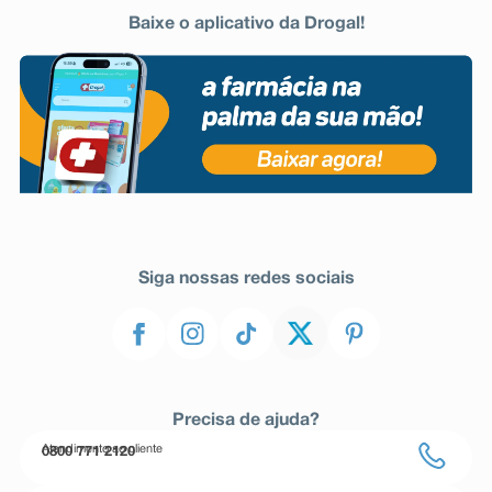
Baixe o aplicativo da Drogal!
Siga nossas redes sociais
Precisa de ajuda?
Atendimento ao cliente
0800 771 2120