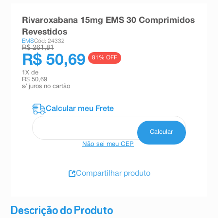
8
º
absorvente
Rivaroxabana 15mg EMS 30 Comprimidos
9
º
teste gravidez
Revestidos
EMS
Cód: 24332
10
º
esmalte
R$ 261,81
R$ 50,69
81
% OFF
1
X de
R$ 50,69
s/ juros no cartão
Não sei meu CEP
Compartilhar produto
Descrição do Produto