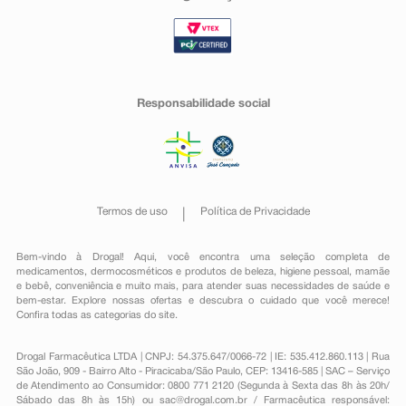
Responsabilidade social
Termos de uso
Política de Privacidade
Bem-vindo à Drogal! Aqui, você encontra uma seleção completa de
medicamentos
,
dermocosméticos e produtos de beleza
,
higiene pessoal
,
mamãe
e bebê
,
conveniência
e muito mais, para atender suas necessidades de saúde e
bem-estar. Explore nossas ofertas e descubra o cuidado que você merece!
Confira todas as categorias do site.
Drogal Farmacêutica LTDA | CNPJ: 54.375.647/0066-72 | IE: 535.412.860.113 | Rua
São João, 909 - Bairro Alto - Piracicaba/São Paulo, CEP: 13416-585 | SAC – Serviço
de Atendimento ao Consumidor: 0800 771 2120 (Segunda à Sexta das 8h às 20h/
Sábado das 8h às 15h) ou
sac@drogal.com.br
/ Farmacêutica responsável: