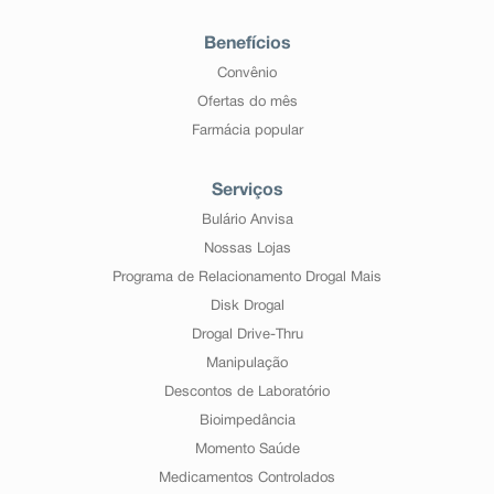
aparecimento de complicações ao seu estado de saúde
que podem ser muito graves.
Benefícios
“Em caso de dúvidas, procure orientação do
farmacêutico ou de seu médico, ou cirurgião-dentista.”
Convênio
Ofertas do mês
Farmácia popular
Serviços
Bulário Anvisa
Nossas Lojas
Programa de Relacionamento Drogal Mais
Disk Drogal
Drogal Drive-Thru
Manipulação
Descontos de Laboratório
Bioimpedância
Momento Saúde
Medicamentos Controlados