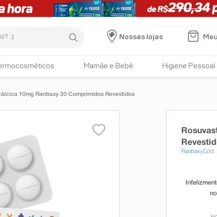
:)
Meu
Nossas lojas
ermocosméticos
Mamãe e Bebê
Higiene Pessoal
Cálcica 10mg Ranbaxy 30 Comprimidos Revestidos
Rosuvas
Revesti
Ranbaxy
Cód: