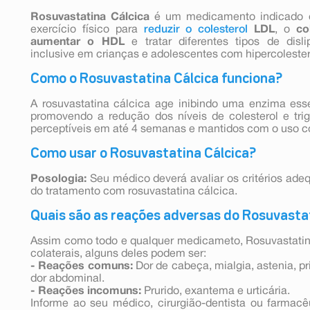
Rosuvastatina Cálcica
é um medicamento indicado 
exercício físico para
reduzir o colesterol
LDL
, o
co
aumentar o HDL
e tratar diferentes tipos de disli
inclusive em crianças e adolescentes com hipercolestero
Como o Rosuvastatina Cálcica funciona?
A rosuvastatina cálcica age inibindo uma enzima esse
promovendo a redução dos níveis de colesterol e trig
perceptíveis em até 4 semanas e mantidos com o uso c
Como usar o Rosuvastatina Cálcica?
Posologia:
Seu médico deverá avaliar os critérios ade
do tratamento com rosuvastatina cálcica.
Quais são as reações adversas do Rosuvasta
Assim como todo e qualquer medicameto, Rosuvastatina
colaterais, alguns deles podem ser:
- Reações comuns:
Dor de cabeça, mialgia, astenia, pr
dor abdominal.
- Reações incomuns:
Prurido, exantema e urticária.
Informe ao seu médico, cirurgião-dentista ou farmac