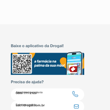
Baixe o aplicativo da Drogal!
Precisa de ajuda?
Atendimento ao cliente
0800 771 2120
Entre em contato
sac@drogal.com.br