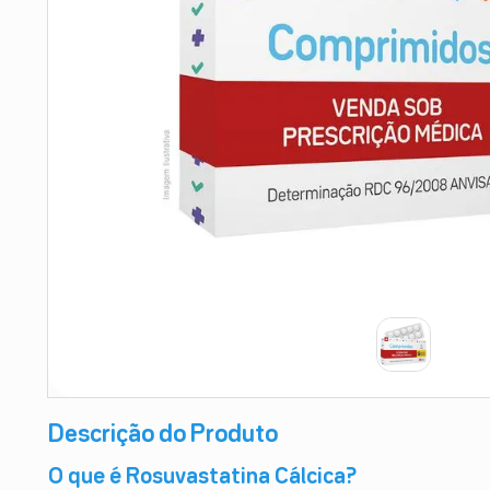
9
º
esmalte
10
º
absorvente
Descrição do Produto
O que é Rosuvastatina Cálcica?