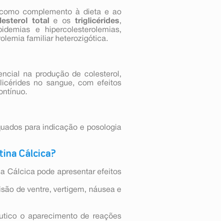
como complemento à dieta e ao
lesterol total
e os
triglicérides
,
pidemias e hipercolesterolemias,
lemia familiar heterozigótica.
ncial na produção de colesterol,
licérides no sangue, com efeitos
ontínuo.
quados para indicação e posologia
tina Cálcica?
 Cálcica pode apresentar efeitos
isão de ventre, vertigem, náusea e
êutico o aparecimento de reações