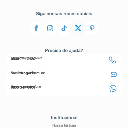
Siga nossas redes sociais
Precisa de ajuda?
Atendimento ao cliente
0800 771 2120
Entre em contato
sac@drogal.com.br
Compre pelo telefone
0800 347 0000
Institucional
Nossa história