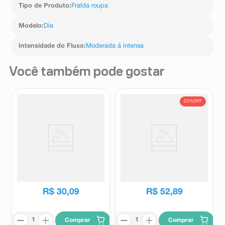
Tipo de Produto
:
Fralda roupa
Modelo
:
Dia
Intensidade do Fluxo
:
Moderada á intensa
Você também pode gostar
23%
OFF
Protetor de Colchão
Roupa Íntima Tena Pants
Descartável Qualifral Ultra Fino
Confort P/M Embalagem
Tamanho Único 6 Unidades
Econômica 16 Unidades
Qualifral
Tena
R$
68
,
39
R$
30
,
09
R$
52
,
89
Comprar
Comprar