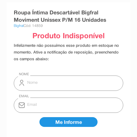
8
º
esmalte
Roupa Íntima Descartável Bigfral
9
º
absorvente
Moviment Unissex P/M 16 Unidades
Bigfral
Cód: 14859
10
º
shampoo