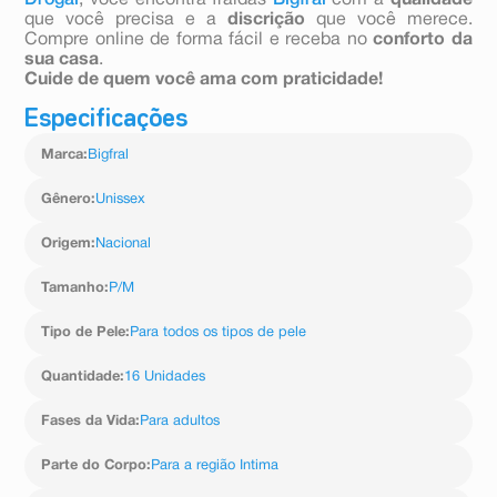
Drogal
, você encontra fraldas
Bigfral
com a
qualidade
que você precisa e a
discrição
que você merece.
Compre online de forma fácil e receba no
conforto da
sua casa
.
Cuide de quem você ama com praticidade!
Especificações
Marca
:
Bigfral
Gênero
:
Unissex
Origem
:
Nacional
Tamanho
:
P/M
Tipo de Pele
:
Para todos os tipos de pele
Quantidade
:
16 Unidades
Fases da Vida
:
Para adultos
Parte do Corpo
:
Para a região Intima