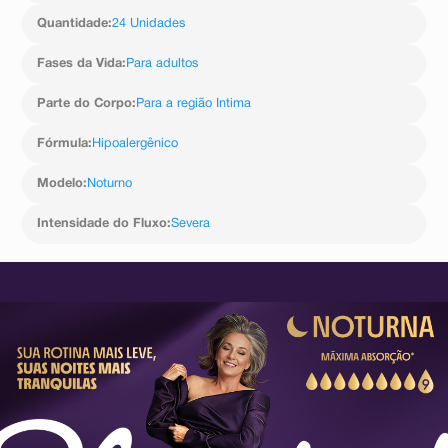
Quantidade
:
24 Unidades
Fases da Vida
:
Para adultos
Parte do Corpo
:
Para a região Intima
Fórmula
:
Hipoalergênico
Modelo
:
Noturno
Intensidade do Fluxo
:
Severa