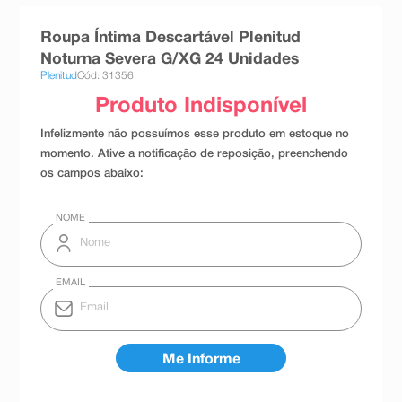
8
º
teste gravidez
Roupa Íntima Descartável Plenitud
9
º
esmalte
Noturna Severa G/XG 24 Unidades
Plenitud
Cód: 31356
10
º
absorvente