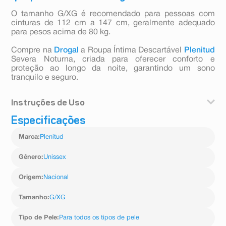
O tamanho G/XG é recomendado para pessoas com
cinturas de 112 cm a 147 cm, geralmente adequado
para pesos acima de 80 kg.
Compre na
Drogal
a Roupa Íntima Descartável
Plenitud
Severa Noturna, criada para oferecer conforto e
proteção ao longo da noite, garantindo um sono
tranquilo e seguro.
Instruções de Uso
Especificações
Abra a embalagem e retire uma unidade da Roupa
Íntima Plenitud Noturna.
Marca
:
Plenitud
Vista o produto como uma roupa íntima comum,
certificando-se de que a parte frontal está posicionada
corretamente.
Gênero
:
Unissex
Ajuste os elásticos para garantir um encaixe confortável
e seguro.
Origem
:
Nacional
Após o uso, remova pelas laterais rasgáveis e descarte
de maneira higiênica.
Tamanho
:
G/XG
Tipo de Pele
:
Para todos os tipos de pele