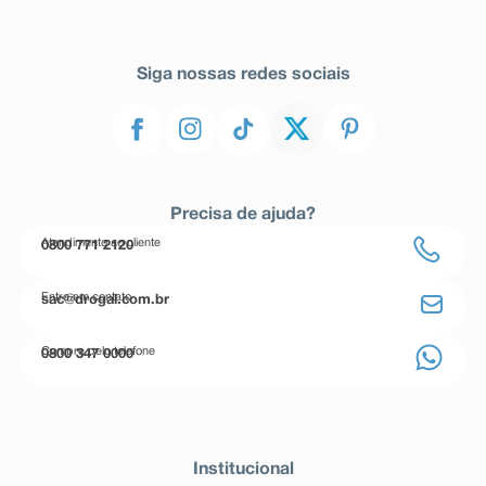
Siga nossas redes sociais
Precisa de ajuda?
Atendimento ao cliente
0800 771 2120
Entre em contato
sac@drogal.com.br
Compre pelo telefone
0800 347 0000
Institucional