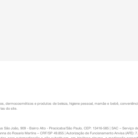
os
,
dermocosméticos e produtos de beleza
,
higiene pessoal
,
mamãe e bebê
,
conveniênc
ias do site.
Rua São João, 909 - Bairro Alto - Piracicaba/São Paulo, CEP: 13416-585 | SAC – Serviç
nna do Rosario Martins – CRF/SP 49.855 | Autorização de Funcionamento Anvisa (AFE): 7