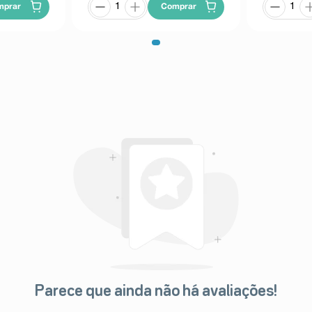
mprar
Comprar
balagem Fracionável ** Embalagem
Parece que ainda não há avaliações!