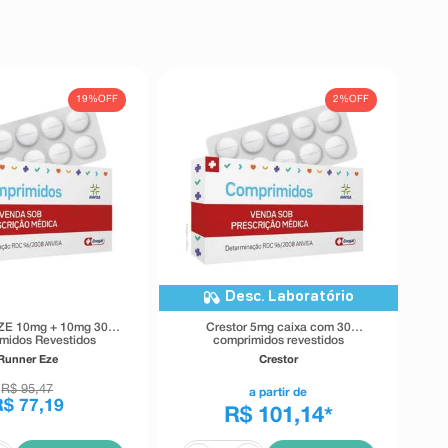
19%
OFF
2%
OFF
Desc. Laboratório
ZE 10mg + 10mg 30
Crestor 5mg caixa com 30
midos Revestidos
comprimidos revestidos
Runner Eze
Crestor
R$
95
,
47
a partir de
R$
77
,
19
R$ 101,14
*