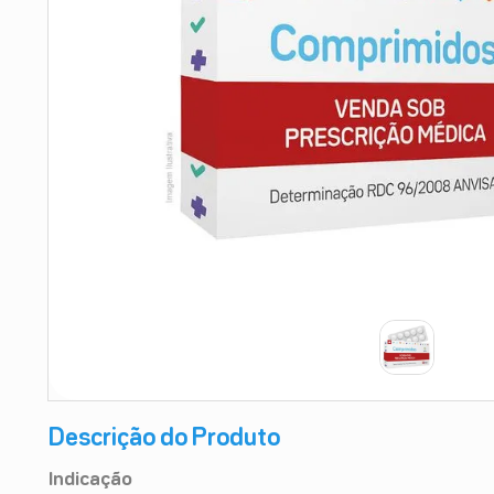
9
º
absorvente
10
º
shampoo
Descrição do Produto
Indicação