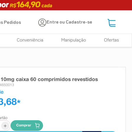
Entre ou Cadastre-se
s Pedidos
Conveniência
Manipulação
Ofertas
10mg caixa 60 comprimidos revestidos
 4650013
de
3,68
*
artão
+
Comprar