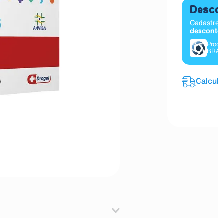
Desco
Cadastre
descont
Pro
BR