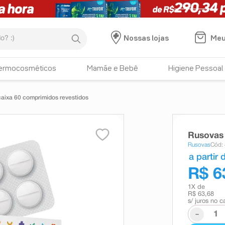
:)
Meu
Nossas lojas
ermocosméticos
Mamãe e Bebê
Higiene Pessoal
aixa 60 comprimidos revestidos
Rusovas 
Rusovas
Cód:
a partir 
R$ 6
1
X de
R$ 63,68
s/ juros no c
-