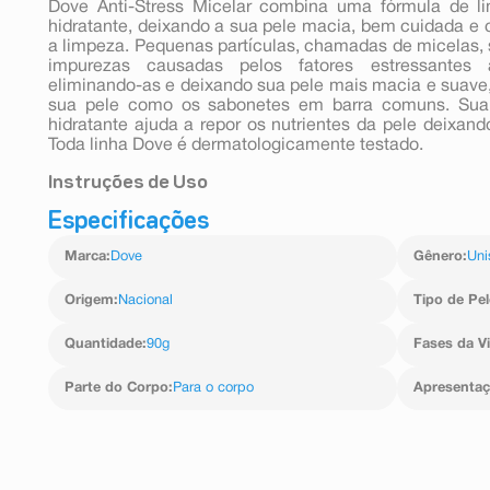
Dove Anti-Stress Micelar combina uma fórmula de 
hidratante, deixando a sua pele macia, bem cuidada e
a limpeza. Pequenas partículas, chamadas de micelas, 
impurezas causadas pelos fatores estressantes a
eliminando-as e deixando sua pele mais macia e suave, 
sua pele como os sabonetes em barra comuns. Su
hidratante ajuda a repor os nutrientes da pele deixand
Toda linha Dove é dermatologicamente testado.
Instruções de Uso
Especificações
Primeiro, molhe as mãos e passe o Sabonete Dove en
em seguida, massageie a espuma pelo seu corpo e, po
Marca
:
Dove
Gênero
:
Uni
Origem
:
Nacional
Tipo de Pel
Quantidade
:
90g
Fases da V
Parte do Corpo
:
Para o corpo
Apresenta