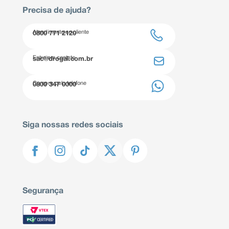
Precisa de ajuda?
Atendimento ao cliente
0800 771 2120
Entre em contato
sac@drogal.com.br
Compre pelo telefone
0800 347 0000
Siga nossas redes sociais
Segurança