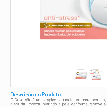
9
º
esmalte
10
º
absorvente
Descrição do Produto
O Dove não é um simples sabonete em barra comum, 
além da limpeza, nutrindo a pele conforme remove a 