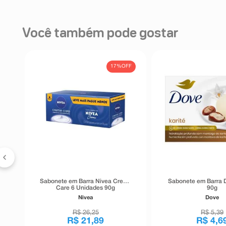
Você também pode gostar
17%
OFF
ea
e
Sabonete em Barra Nivea Creme
Sabonete em Barra D
Care 6 Unidades 90g
90g
Nivea
Dove
R$
26
,
25
R$
5
,
39
R$
21
,
89
R$
4
,
6