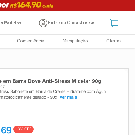
Entre ou Cadastre-se
s Pedidos
Conveniência
Manipulação
Ofertas
 em Barra Dove Anti-Stress Micelar 90g
927
Stress Sabonete em Barra de Creme Hidratante com Água
rmatologicamente testado - 90g.
Ver mais
,69
13
% OFF