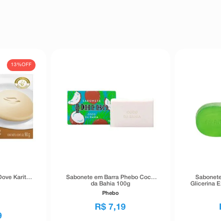
13%
OFF
ove Karité
Sabonete em Barra Phebo Coco
Sabonete
da Bahia 100g
Glicerina E
Phebo
R$
7
,
19
9