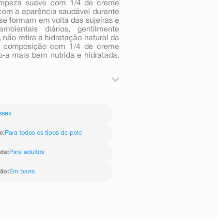
limpeza suave com 1/4 de creme
 com a aparência saudável durante
se formam em volta das sujeiras e
mbientais diários, gentilmente
não retira a hidratação natural da
a composição com 1/4 de creme
o-a mais bem nutrida e hidratada.
tre elas até formar uma espuma,
r último, enxágue com água morna
ssex
e
:
Para todos os tipos de pele
ida
:
Para adultos
ção
:
Em barra