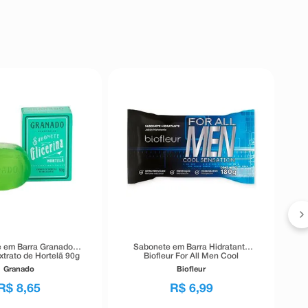
S
 em Barra Granado
Sabonete em Barra Hidratante
xtrato de Hortelã 90g
Biofleur For All Men Cool
Sensation 180g
Granado
Biofleur
R$
8
,
65
R$
6
,
99