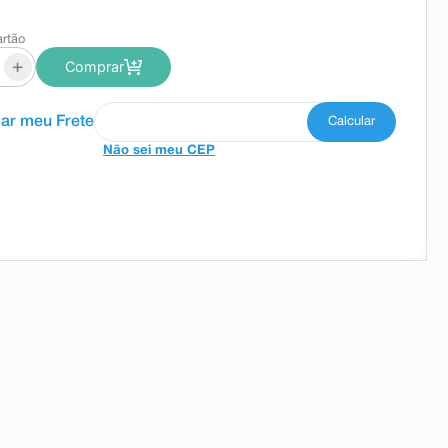
artão
+
Comprar
Não sei meu CEP