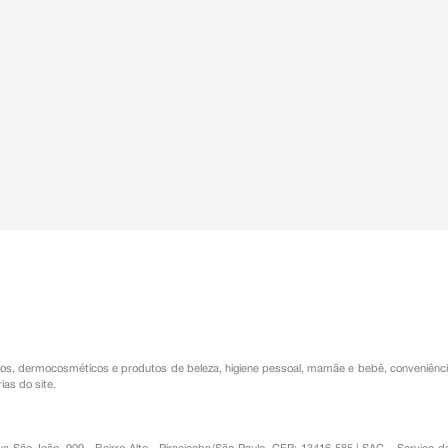
os
,
dermocosméticos e produtos de beleza
,
higiene pessoal
,
mamãe e bebê
,
conveniênc
ias do site.