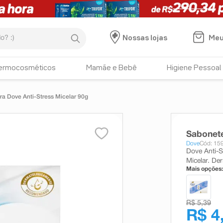
:)
Meu
Nossas lojas
ermocosméticos
Mamãe e Bebê
Higiene Pessoal
a Dove Anti-Stress Micelar 90g
Sabonete
Dove
Cód: 15
Dove Anti-
Micelar. De
Mais opções:
R$ 5,39
R$ 4