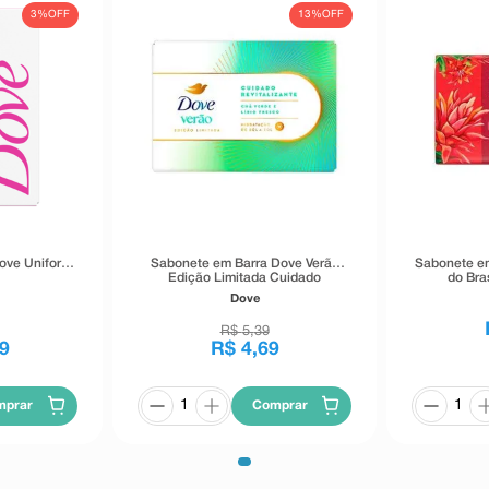
3%
OFF
13%
OFF
ove Uniform
Sabonete em Barra Dove Verão
Sabonete em
g
Edição Limitada Cuidado
do Bra
Revitalizante Chá Verde e Lírio
Dove
90g
R$
5
,
39
9
R$
4
,
69
mprar
Comprar