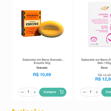
Sabonete em Barra Granado
Sabonete em Barra D
Enxofre 90g
Skin 135
Granado
Dove
R$
10
,
69
R$
13
,
29
R$
12
,
8
Comprar
Co