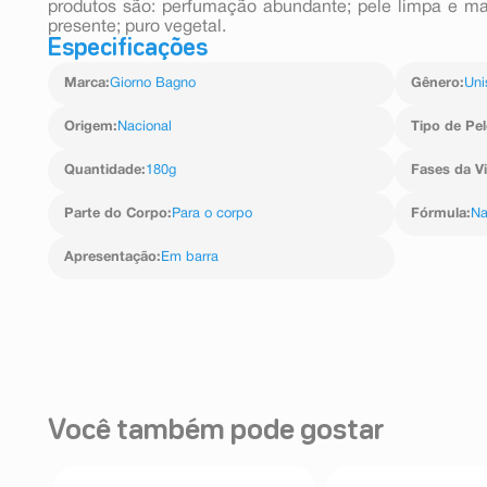
produtos são: perfumação abundante; pele limpa e m
presente; puro vegetal.
Especificações
Marca
:
Giorno Bagno
Gênero
:
Uni
Origem
:
Nacional
Tipo de Pel
Quantidade
:
180g
Fases da V
Parte do Corpo
:
Para o corpo
Fórmula
:
Na
Apresentação
:
Em barra
Você também pode gostar