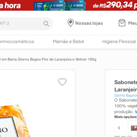
:)
Meu
Nossas lojas
ermocosméticos
Mamãe e Bebê
Higiene Pessoal
 em Barra Giorno Bagno Flor de Laranjeira e Vetiver 180g
Sabonete
Laranjei
Giorno Bagno
O Sabonete
100% vegeta
produção.
Mais opções: