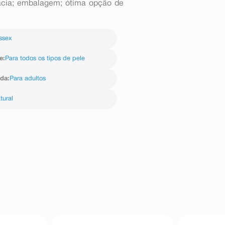
acia; embalagem; ótima opção de
ssex
e
:
Para todos os tipos de pele
ida
:
Para adultos
tural