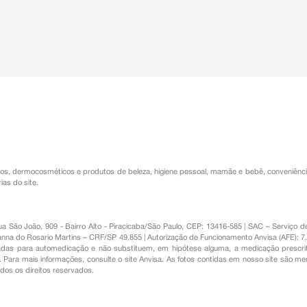
os
,
dermocosméticos e produtos de beleza
,
higiene pessoal
,
mamãe e bebê
,
conveniênc
ias do site.
Rua São João, 909 - Bairro Alto - Piracicaba/São Paulo, CEP: 13416-585 | SAC – Serviç
nna do Rosario Martins – CRF/SP 49.855 | Autorização de Funcionamento Anvisa (AFE): 7
s para automedicação e não substituem, em hipótese alguma, a medicação prescrit
Para mais informações, consulte o site Anvisa. As fotos contidas em nosso site são m
Todos os direitos reservados.