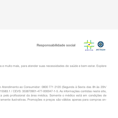
Responsabilidade social
ia
e muito mais, para atender suas necessidades de saúde e bem-estar. Explore
o de Atendimento ao Consumidor: 0800 771 2120 (Segunda à Sexta das 8h às 20h/
.15583.1 / CEVS: 353870901-477-000047-1-5. As informações contidas neste site,
a pelo profissional da área médica. Somente o médico está em condições de
eramente ilustrativas. Promoções e preços são válidos apenas para compras on-