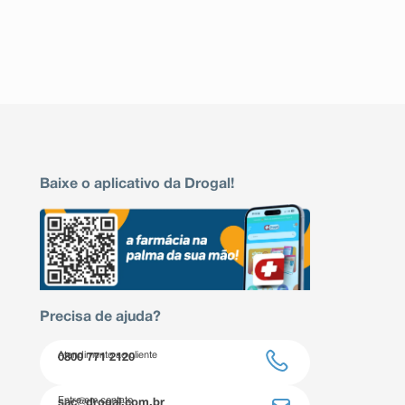
Baixe o aplicativo da Drogal!
Precisa de ajuda?
Atendimento ao cliente
0800 771 2120
Entre em contato
sac@drogal.com.br