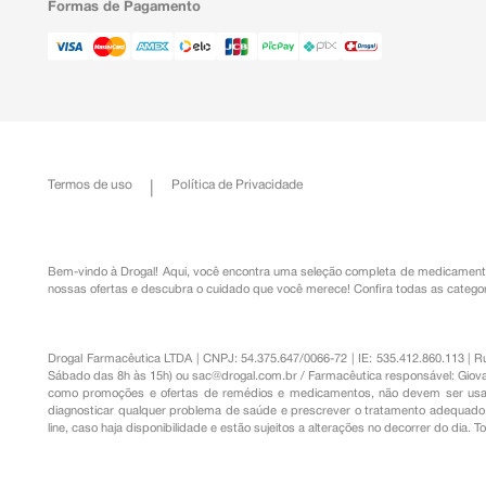
Formas de Pagamento
Termos de uso
Política de Privacidade
Bem-vindo à Drogal! Aqui, você encontra uma seleção completa de
medicament
nossas ofertas e descubra o cuidado que você merece!
Confira todas as categor
Drogal Farmacêutica LTDA | CNPJ: 54.375.647/0066-72 | IE: 535.412.860.113 | 
Sábado das 8h às 15h) ou
sac@drogal.com.br
/ Farmacêutica responsável: Giova
como promoções e ofertas de remédios e medicamentos, não devem ser usada
diagnosticar qualquer problema de saúde e prescrever o tratamento adequado. 
line, caso haja disponibilidade e estão sujeitos a alterações no decorrer do dia. 