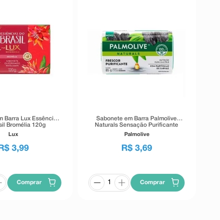
 Barra Lux Essências
Sabonete em Barra Palmolive
sil Bromélia 120g
Naturals Sensação Purificante
85g
Lux
Palmolive
R$
3
,
99
R$
3
,
69
Comprar
Comprar