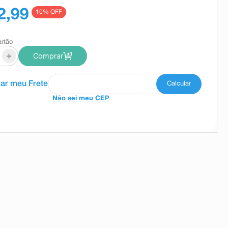
2,99
10
% OFF
artão
+
Comprar
Não sei meu CEP