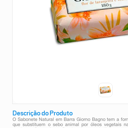
9
º
esmalte
10
º
absorvente
Descrição do Produto
O Sabonete Natural em Barra Giorno Bagno tem a fo
que substituem o sebo animal por óleos vegetais n