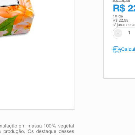
R$ 25,55
R$ 2
1
X de
R$ 22,99
s/ juros no c
-
rmulação em massa 100% vegetal
a produção. Os destaque desses