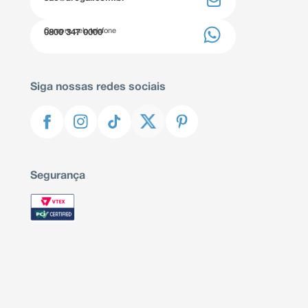
Compre pelo telefone
0800 347 0000
Siga nossas redes sociais
Segurança