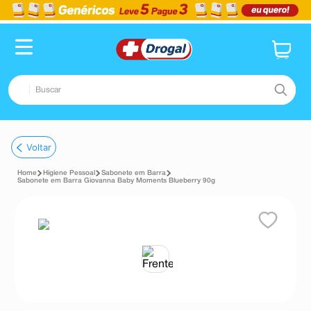
Buscar
TERMOS MAIS BUSCADOS
Voltar
1
º
fralda
Higiene Pessoal
Sabonete em Barra
2
º
pampers confort sec max
Sabonete em Barra Giovanna Baby Moments Blueberry 90g
3
º
dipirona
4
º
lenço umedecido
5
º
tadalafila
6
º
desodorante
7
º
minoxidil