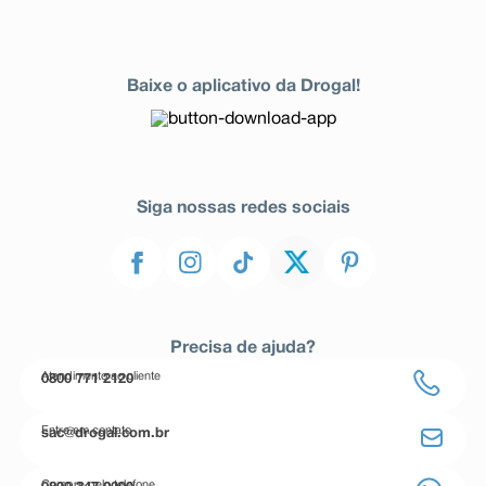
Baixe o aplicativo da Drogal!
Siga nossas redes sociais
Precisa de ajuda?
Atendimento ao cliente
0800 771 2120
Entre em contato
sac@drogal.com.br
Compre pelo telefone