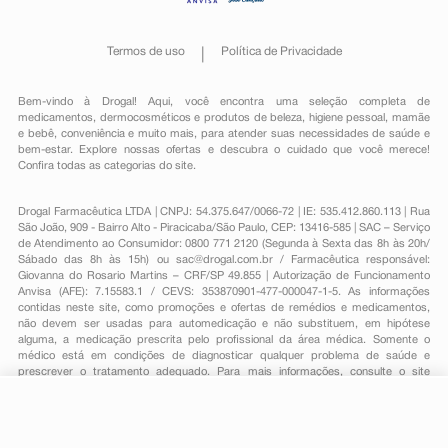
Termos de uso
Política de Privacidade
Bem-vindo à Drogal! Aqui, você encontra uma seleção completa de
medicamentos
,
dermocosméticos e produtos de beleza
,
higiene pessoal
,
mamãe
e bebê
,
conveniência
e muito mais, para atender suas necessidades de saúde e
bem-estar. Explore nossas ofertas e descubra o cuidado que você merece!
Confira todas as categorias do site.
Drogal Farmacêutica LTDA | CNPJ: 54.375.647/0066-72 | IE: 535.412.860.113 | Rua
São João, 909 - Bairro Alto - Piracicaba/São Paulo, CEP: 13416-585 | SAC – Serviço
de Atendimento ao Consumidor: 0800 771 2120 (Segunda à Sexta das 8h às 20h/
Sábado das 8h às 15h) ou
sac@drogal.com.br
/ Farmacêutica responsável:
Giovanna do Rosario Martins – CRF/SP 49.855 | Autorização de Funcionamento
Anvisa (AFE): 7.15583.1 / CEVS: 353870901-477-000047-1-5. As informações
contidas neste site, como promoções e ofertas de remédios e medicamentos,
não devem ser usadas para automedicação e não substituem, em hipótese
alguma, a medicação prescrita pelo profissional da área médica. Somente o
médico está em condições de diagnosticar qualquer problema de saúde e
prescrever o tratamento adequado. Para mais informações, consulte o site
Anvisa. As fotos contidas em nosso site são meramente ilustrativas. Promoções e
preços são válidos apenas para compras on-line, caso haja disponibilidade e
estão sujeitos a alterações no decorrer do dia. Todos os direitos reservados.
-
+
Comprar