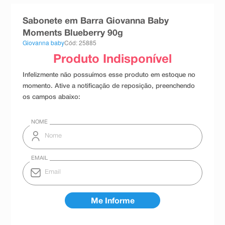
8
º
teste gravidez
Sabonete em Barra Giovanna Baby
9
º
esmalte
Moments Blueberry 90g
Giovanna baby
Cód: 25885
10
º
absorvente