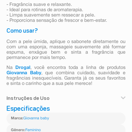
- Fragrância suave e relaxante.
- Ideal para rotinas de aromaterapia.
- Limpa suavemente sem ressecar a pele.
- Proporciona sensação de frescor e bem-estar.
Como usar?
Com a pele úmida, aplique o sabonete diretamente ou
com uma esponja, massageie suavemente até formar
espuma, enxágue bem e sinta a fragrância que
permanece por mais tempo.
Na
Drogal
, você encontra toda a linha de produtos
Giovanna Baby
, que combina cuidado, suavidade e
fragrâncias inesquecíveis. Garanta já os seus favoritos
e sinta o carinho que a sua pele merece!
Instruções de Uso
Especificações
Com a pele úmida, aplique o sabonete diretamente ou
com uma esponja, massageie suavemente até formar
Marca
:
Giovanna baby
espuma, enxágue bem e sinta a fragrância que
permanece por mais tempo.
Gênero
:
Feminino