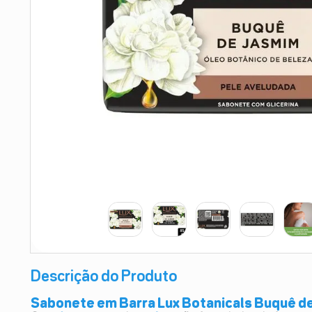
9
º
esmalte
10
º
absorvente
Descrição do Produto
Sabonete em Barra Lux Botanicals Buquê d