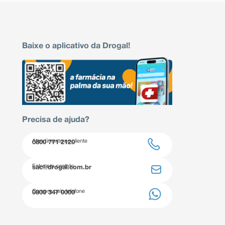
Baixe o aplicativo da Drogal!
Precisa de ajuda?
Atendimento ao cliente
0800 771 2120
Entre em contato
sac@drogal.com.br
Compre pelo telefone
0800 347 0000