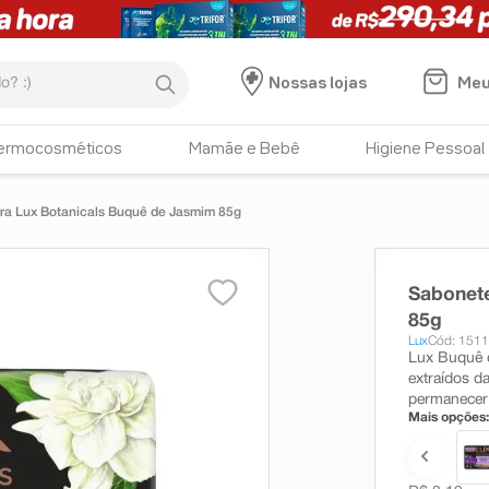
:)
Meu
Nossas lojas
ermocosméticos
Mamãe e Bebê
Higiene Pessoal
ra Lux Botanicals Buquê de Jasmim 85g
Sabonete
85g
Lux
Cód: 151
Lux Buquê d
extraídos d
permanecer 
Mais opções: