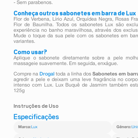
- Sem parabenos.
Conheça outros sabonetes em barra de Lux
Flor de Verbena, Lírio Azul, Orquídea Negra, Rosas Fr
Flor de Baunilha. Todos os sabonetes Lux são excl
experiência no banho maravilhosa, através dos exclusiv
Mude o toque da sua pele com os sabonetes em barra
variantes.
Como usar?
Aplique o sabonete diretamente sobre a pele mol
massageie suavemente. Em seguida, enxágue.
Compre na
Drogal
toda a linha dos
Sabonetes em bar
agredir a pele e deixam uma leve fragrância no corp
intenso com Lux. Lux Buquê de Jasmim também está 
125g
Instruções de Uso
Especificações
Aplique o sabonete diretamente sobre a pele mol
massageie suavemente. Em seguida, enxágue.
Marca
:
Lux
Gênero
:
Uni