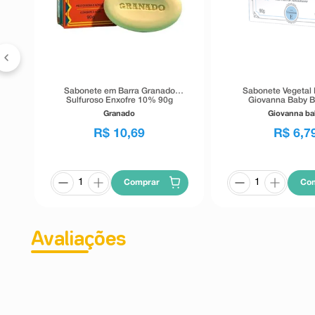
ea
e
Sabonete em Barra Granado
Sabonete Vegetal
Sulfuroso Enxofre 10% 90g
Giovanna Baby B
Granado
Giovanna b
R$
10
,
69
R$
6
,
7
Comprar
Co
Avaliações