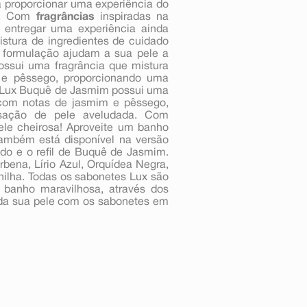
 proporcionar uma experiência do
te. Com
fragrâncias
inspiradas na
 entregar uma experiência ainda
istura de ingredientes de cuidado
à formulação ajudam a sua pele a
ossui uma fragrância que mistura
e pêssego, proporcionando uma
 Lux Buquê de Jasmim possui uma
 com notas de jasmim e pêssego,
sação de pele aveludada. Com
ele cheirosa! Aproveite um banho
ambém está disponível na versão
do e o refil de Buquê de Jasmim.
bena, Lírio Azul, Orquídea Negra,
nilha. Todas os sabonetes Lux são
 banho maravilhosa, através dos
e da sua pele com os sabonetes em