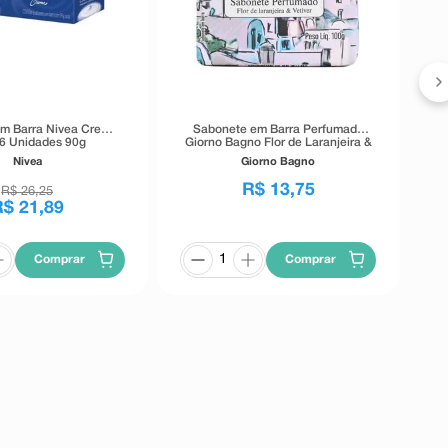
S
m Barra Nivea Creme
Sabonete em Barra Perfumado
6 Unidades 90g
Giorno Bagno Flor de Laranjeira &
Vetiver 100g
Nivea
Giorno Bagno
R$
13
,
75
R$
26
,
25
R$
21
,
89
Comprar
Comprar