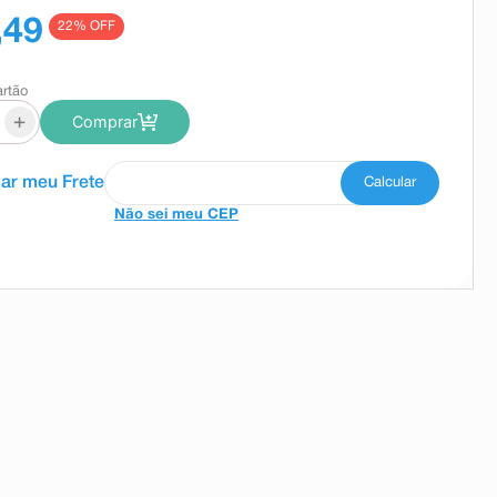
,49
22
% OFF
artão
+
Comprar
Não sei meu CEP