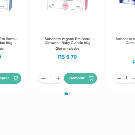
 Em Barra
Sabonete Vegetal Em Barra
Sabonete e
lue 90g
Giovanna Baby Classic 90g
Care 
aby
Giovanna baby
9
R$
6
,
79
mprar
Comprar