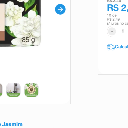
R$ 3,19
R$ 2
1
X de
R$ 2,49
s/ juros no c
-
e Jasmim