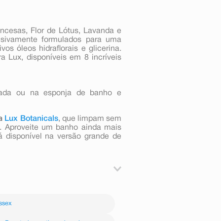
ancesas, Flor de Lótus, Lavanda e
usivamente formulados para uma
os óleos hidraflorais e glicerina.
 Lux, disponíveis em 8 incríveis
hada ou na esponja de banho e
ra
Lux Botanicals
, que limpam sem
o. Aproveite um banho ainda mais
disponível na versão grande de
hada ou na esponja de banho e
ssex