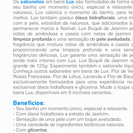
Os
sabonetes
em barra
Lux
são formulados de forma a
seu banho um momento único, especial e relaxan
natureza, Lux valoriza o momento do banho, para te
melhor. Lux também possui
óleos hidraflorais
, uma m
com a pele, extraídos da natureza, que adicionados 
permanecer macia e flexível. Lux Buquê de Jasmim p
notas de amêndoas e cassis com notas de jasmim 
limpeza profunda
e uma sensação de
pele aveludada
.
fragrância que mistura notas de amêndoas e cassis
proporcionando uma limpeza profunda e uma sen
fragrâncias delicosa, Lux garante uma sensação de p
ainda mais intenso com Lux. Lux Buquê de Jasmim t
grande de 125g. Experimente também o sabonete líqui
Conheça outros sabonetes em barra de Lux: Flor de Ver
Rosas Francesas, Flor de Lótus, Lavanda e Flor de Bau
exclusivamente formulados para uma experiência no
exclusivos óleos hidraflorais e glicerina. Mude o toqu
barra Lux, disponíveis em 8 incríveis variantes.
Benefícios:
- Seu banho um momento único, especial e relaxante.
- Com óleos hidraflorais e extrato de Jasmim.
- Sensação de uma pele com um toque aveludado.
- Uma variedade de ingredientes botânicos naturais.
- Com
glicerina
.