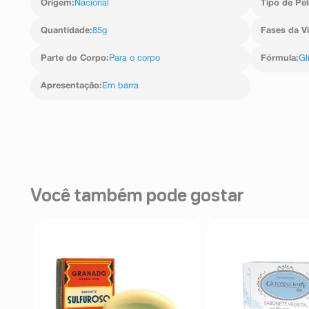
Origem
:
Nacional
Tipo de Pel
Quantidade
:
85g
Fases da V
Parte do Corpo
:
Para o corpo
Fórmula
:
Gl
Apresentação
:
Em barra
Você também pode gostar