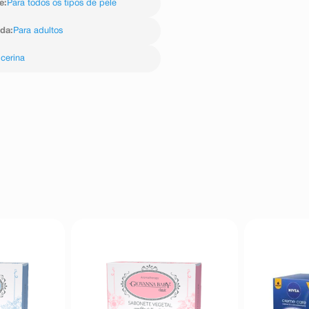
e
:
Para todos os tipos de pele
ida
:
Para adultos
icerina