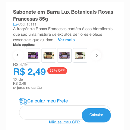
8
º
absorvente
Sabonete em Barra Lux Botanicals Rosas
9
º
teste gravidez
Francesas 85g
Lux
Cód: 15111
10
º
esmalte
A fragrância Rosas Francesas contém óleos hidraflorais
que são uma mistura de extratos de flores e óleos
essenciais que ajudam...
Ver mais
Mais opções:
R$ 3,19
R$ 2,49
22
% OFF
1
X de
R$ 2,49
s/ juros no cartão
Não sei meu CEP