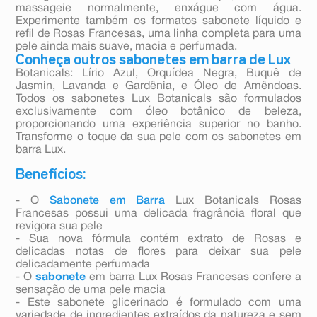
massageie normalmente, enxágue com água.
Experimente também os formatos sabonete líquido e
refil de Rosas Francesas, uma linha completa para uma
pele ainda mais suave, macia e perfumada.
Conheça outros sabonetes em barra de Lux
Botanicals: Lírio Azul, Orquídea Negra, Buquê de
Jasmin, Lavanda e Gardênia, e Óleo de Amêndoas.
Todos os sabonetes Lux Botanicals são formulados
exclusivamente com óleo botânico de beleza,
proporcionando uma experiência superior no banho.
Transforme o toque da sua pele com os sabonetes em
barra Lux.
Benefícios:
- O
Sabonete em Barra
Lux Botanicals Rosas
Francesas possui uma delicada fragrância floral que
revigora sua pele
- Sua nova fórmula contém extrato de Rosas e
delicadas notas de flores para deixar sua pele
delicadamente perfumada
- O
sabonete
em barra Lux Rosas Francesas confere a
sensação de uma pele macia
- Este sabonete glicerinado é formulado com uma
variedade de ingredientes extraídos da natureza e sem