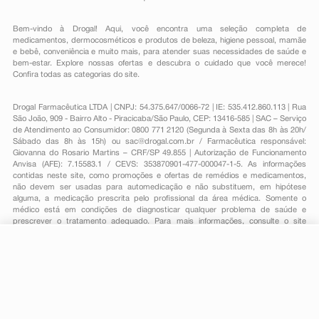
Bem-vindo à Drogal! Aqui, você encontra uma seleção completa de
medicamentos
,
dermocosméticos e produtos de beleza
,
higiene pessoal
,
mamãe
e bebê
,
conveniência
e muito mais, para atender suas necessidades de saúde e
bem-estar. Explore nossas ofertas e descubra o cuidado que você merece!
Confira todas as categorias do site.
Drogal Farmacêutica LTDA | CNPJ: 54.375.647/0066-72 | IE: 535.412.860.113 | Rua
São João, 909 - Bairro Alto - Piracicaba/São Paulo, CEP: 13416-585 | SAC – Serviço
de Atendimento ao Consumidor: 0800 771 2120 (Segunda à Sexta das 8h às 20h/
Sábado das 8h às 15h) ou
sac@drogal.com.br
/ Farmacêutica responsável:
Giovanna do Rosario Martins – CRF/SP 49.855 | Autorização de Funcionamento
Anvisa (AFE): 7.15583.1 / CEVS: 353870901-477-000047-1-5. As informações
contidas neste site, como promoções e ofertas de remédios e medicamentos,
não devem ser usadas para automedicação e não substituem, em hipótese
alguma, a medicação prescrita pelo profissional da área médica. Somente o
médico está em condições de diagnosticar qualquer problema de saúde e
prescrever o tratamento adequado. Para mais informações, consulte o site
Anvisa. As fotos contidas em nosso site são meramente ilustrativas. Promoções e
preços são válidos apenas para compras on-line, caso haja disponibilidade e
R$ 3,19
estão sujeitos a alterações no decorrer do dia. Todos os direitos reservados.
-
+
R$ 2,49
Comprar
Em
1
x
R$ 2,49
Powered by