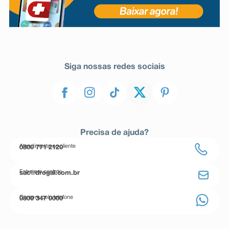
Siga nossas redes sociais
Precisa de ajuda?
Atendimento ao cliente
0800 771 2120
Entre em contato
sac@drogal.com.br
Compre pelo telefone
0800 347 0000