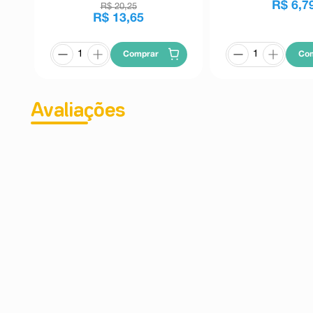
R$
6
,
7
R$
20
,
25
R$
13
,
65
Comprar
Co
Avaliações