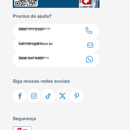
Precisa de ajuda?
Atendimento ao cliente
0800 771 2120
Entre em contato
sac@drogal.com.br
Compre pelo telefone
0800 347 0000
Siga nossas redes sociais
Segurança