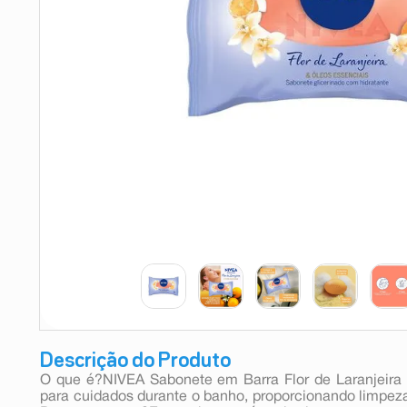
9
º
absorvente
10
º
shampoo
Descrição do Produto
O que é?NIVEA Sabonete em Barra Flor de Laranjeira
para cuidados durante o banho, proporcionando limpez