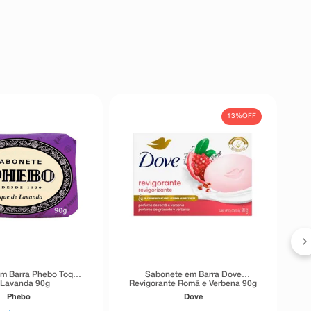
13%
OFF
S
m Barra Phebo Toque
Sabonete em Barra Dove
 Lavanda 90g
Revigorante Romã e Verbena 90g
Phebo
Dove