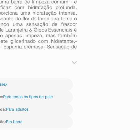
 uma barra de limpeza comum - é
icaz com hidratação profunda.
porciona uma hidratação intensa,
ante de flor de laranjeira torna o
xando uma sensação de frescor
e Laranjeira & Óleos Essenciais é
não apenas limpeza, mas também
nete glicerinado com hidratante.-
ais- Espuma cremosa- Sensação de
a & Óleos Essenciais?
r espuma. Enxágue com água em
ssex
e
:
Para todos os tipos de pele
ida
:
Para adultos
ção
:
Em barra