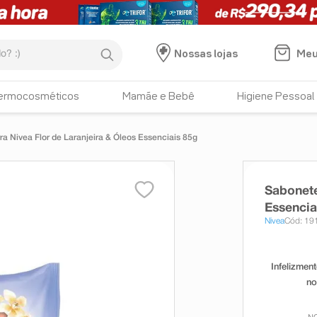
:)
Meu
Nossas lojas
ermocosméticos
Mamãe e Bebê
Higiene Pessoal
a Nivea Flor de Laranjeira & Óleos Essenciais 85g
Sabonete
Essencia
Nivea
Cód: 19