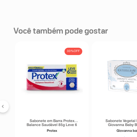
Você também pode gostar
33%
OFF
ea
a
g
Sabonete em Barra Protex
Sabonete Vegetal
Balance Saudável 85g Leve 6
Giovanna Baby B
Pague Menos
Protex
Giovanna b