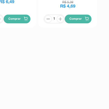
R$
6
,
49
R$
5
,
39
R$
4
,
69
Comprar
Comprar