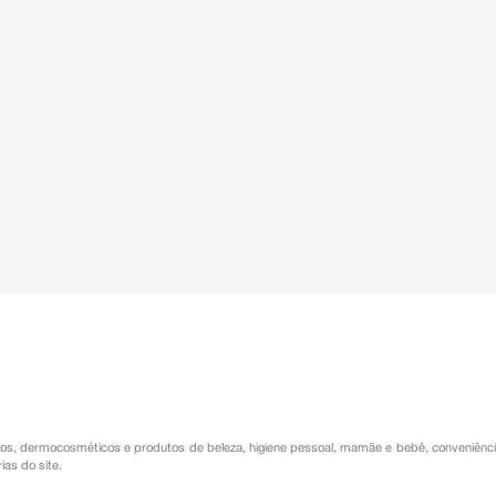
os
,
dermocosméticos e produtos de beleza
,
higiene pessoal
,
mamãe e bebê
,
conveniênc
ias do site.