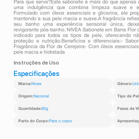
Para que serve?Este sabonete é mais do que apenas
uma indulgência que combina limpeza suave e ef
Formulado com óleos essenciais e glicerina, ele pro
mantendo a sua pele macia e suave.A fragrância refresc
seu banho uma experiência sensorial única, dei
revigorante pós-banho. NIVEA Sabonete em Barra Flor d
indicado para todos os tipos de pele, oferecendo 
proteção e nutrição.Benefícios e diferenciais:- Sabo
Fragrância da Flor de Cerejeira- Com óleos essenci
pele macia e hidratada
Instruções de Uso
Especificações
Como usar o Sabonete em Barra Nivea Flor de Laranjeir
Massageie suavemente na pele molhada até forma
Marca
:
Nivea
Gênero
:
Uni
abundância
Origem
:
Nacional
Tipo de Pel
Quantidade
:
85g
Fases da V
Parte do Corpo
:
Para o corpo
Apresenta