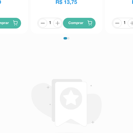
9
R$
13
,
75
mprar
Comprar