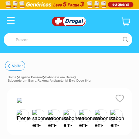
Buscar
TERMOS MAIS BUSCADOS
Voltar
1
º
fralda
Higiene Pessoal
Sabonete em Barra
2
º
pampers confort sec max
Sabonete em Barra Rexona Antibacterial Erva Doce 84g
3
º
dipirona
4
º
lenço umedecido
5
º
tadalafila
6
º
desodorante
7
º
minoxidil