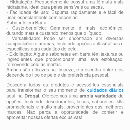
- Hidratação: Frequentemente possui uma fórmula mais
hidratante, ideal para peles sensíveis ou secas.
- Facilidade de uso: Espuma rapidamente e é fácil de
usar, especialmente com esponjas.
Sabonete em Barra
- Custo-benefício: Geralmente é mais econômico,
durando mais e custando menos que o líquido.
- Versatilidade: Pode ser encontrado em diversas
composições e aromas, incluindo opções antissépticas e
específicas para cada tipo de pele.
- Exfoliação: Alguns sabonetes em barra têm texturas ou
ingredientes que proporcionam uma leve esfoliação,
removendo células mortas.
Ambos são eficazes na limpeza, e a escolha entre eles
depende do tipo de pele e da preferência pessoal.
Descubra todos os produtos e acessórios essenciais
para transformar o seu momento de
cuidados diários
aqui na
. Oferecemos uma
de
Drogal
ampla variedade
opções, incluindo desodorantes, talcos, sabonetes, kits
promocionais e muito mais, provenientes das melhores
marcas. Não perca a oportunidade de conferir e
aproveitar nossas ofertas exclusivas!