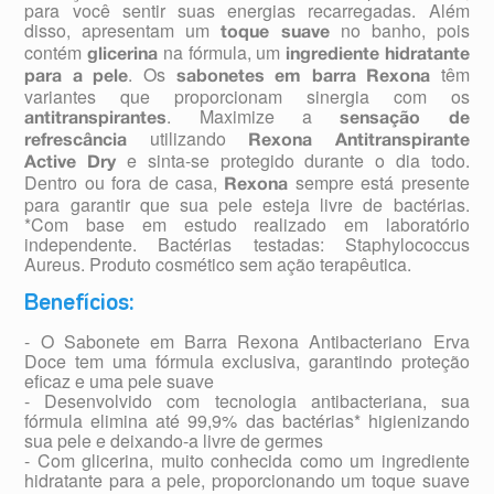
para você sentir suas energias recarregadas. Além
disso, apresentam um
no banho, pois
toque suave
contém
na fórmula, um
glicerina
ingrediente hidratante
. Os
têm
para a pele
sabonetes em barra Rexona
variantes que proporcionam sinergia com os
. Maximize a
antitranspirantes
sensação de
utilizando
refrescância
Rexona Antitranspirante
e sinta-se protegido durante o dia todo.
Active Dry
Dentro ou fora de casa,
sempre está presente
Rexona
para garantir que sua pele esteja livre de bactérias.
*Com base em estudo realizado em laboratório
independente. Bactérias testadas: Staphylococcus
Aureus. Produto cosmético sem ação terapêutica.
Benefícios:
- O Sabonete em Barra Rexona Antibacteriano Erva
Doce tem uma fórmula exclusiva, garantindo proteção
eficaz e uma pele suave
- Desenvolvido com tecnologia antibacteriana, sua
fórmula elimina até 99,9% das bactérias* higienizando
sua pele e deixando-a livre de germes
- Com glicerina, muito conhecida como um ingrediente
hidratante para a pele, proporcionando um toque suave