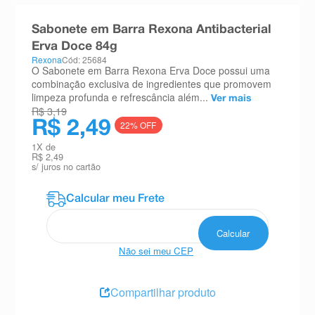
8
º
teste gravidez
Sabonete em Barra Rexona Antibacterial
9
º
esmalte
Erva Doce 84g
Rexona
Cód: 25684
10
º
absorvente
O Sabonete em Barra Rexona Erva Doce possui uma
combinação exclusiva de ingredientes que promovem
limpeza profunda e refrescância além...
Ver mais
R$ 3,19
R$ 2,49
22
% OFF
1
X de
R$ 2,49
s/ juros no cartão
Não sei meu CEP
Compartilhar produto