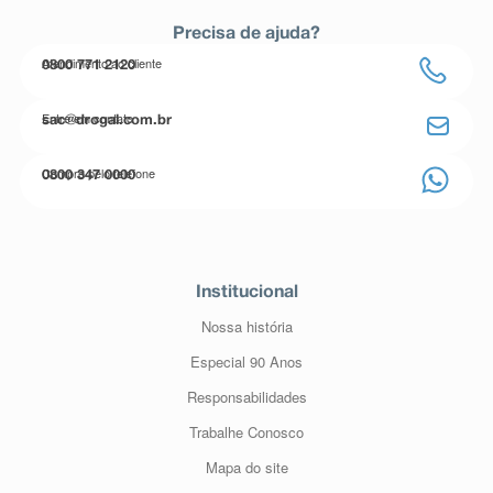
Precisa de ajuda?
Atendimento ao cliente
0800 771 2120
Entre em contato
sac@drogal.com.br
Compre pelo telefone
0800 347 0000
Institucional
Nossa história
Especial 90 Anos
Responsabilidades
Trabalhe Conosco
Mapa do site