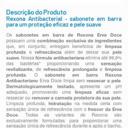
Descrição do Produto
Rexona Antibacterial - sabonete em barra
para um proteção eficaz e pele suave
Os
sabonetes em barra de Rexona Erva Doce
possuem uma
combinação exclusiva de ingredientes
que, em conjunto, entregam benefícios de
limpeza
e
além de deixar sua
profunda
refrescância
pele
. Nossa
elimina até 99,9%
suave
fórmula antibacteriana
das bactérias* proporcionando uma
sensação
, de
e
revitalizante
refrescância prolongada
limpeza
. O
profunda
sabonete em barra Rexona
Erva Doce limpa sem
.
Antibacteriano
ressecar a pele
, apresenta um pH
Dermatologicamente testado
adequado, promovendo uma
sem
limpeza eficaz
ressecar ou
.
remover a camada protetora da sua pele
Limpeza profunda,
na medida certa com
hidratação
sensação única de refrescância com o
frescor da Erva
. Todas as variantes de Rexona são
Doce
exclusivamente formuladas para proporcionar uma
sensação única de refrescância durante e após o banho,