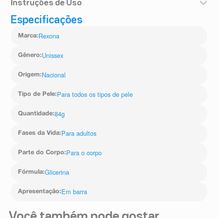
Instruções de Uso
Para usar basta molhar o corpo, ensaboar e enxaguar
Especificações
com água, uso externo.
Rexona
Marca
:
Unissex
Gênero
:
Nacional
Origem
:
Para todos os tipos de pele
Tipo de Pele
:
84g
Quantidade
:
Para adultos
Fases da Vida
:
Para o corpo
Parte do Corpo
:
Glicerina
Fórmula
:
Em barra
Apresentação
:
Você também pode gostar