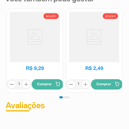
38%
OFF
22%
OFF
Kit Sabonete em Barra
Sabonete em Barra Rexona
Palmolive Naturals Sensação
Antibacterial Orchid Fresh 84g
Purificante Argila Preta e Óleo
Palmolive
Rexona
de Eucalipto 6 Unidades de
R$
14
,
89
R$
3
,
19
85g Cada
R$
9
,
29
R$
2
,
49
Comprar
Comprar
Avaliações