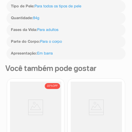
Tipo de Pele
:
Para todos os tipos de pele
Quantidade
:
84g
Fases da Vida
:
Para adultos
Parte do Corpo
:
Para o corpo
Apresentação
:
Em barra
Você também pode gostar
22%
OFF
Sabonete em Barra Lux
Sabonete em Barra Granado
Botanicals Gardênia e Óleo de
Chá Branco Terrapeutics 90g
Amêndoas 85g
Lux
Granado
R$
3
,
19