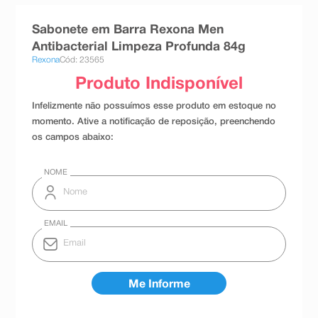
8
º
absorvente
Sabonete em Barra Rexona Men
9
º
teste gravidez
Antibacterial Limpeza Profunda 84g
Rexona
Cód: 23565
10
º
esmalte