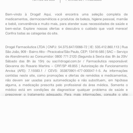
Bem-vindo à Drogal! Aqui, você encontra uma seleção completa de
medicamentos
,
dermocosméticos e produtos de beleza
,
higiene pessoal
,
mamãe
e bebê
,
conveniência
e muito mais, para atender suas necessidades de saúde e
bem-estar. Explore nossas ofertas e descubra o cuidado que você merece!
Confira todas as categorias do site.
Drogal Farmacêutica LTDA | CNPJ: 54.375.647/0066-72 | IE: 535.412.860.113 | Rua
São João, 909 - Bairro Alto - Piracicaba/São Paulo, CEP: 13416-585 | SAC – Serviço
de Atendimento ao Consumidor: 0800 771 2120 (Segunda à Sexta das 8h às 20h/
Sábado das 8h às 15h) ou
sac@drogal.com.br
/ Farmacêutica responsável:
Giovanna do Rosario Martins – CRF/SP 49.855 | Autorização de Funcionamento
Anvisa (AFE): 7.15583.1 / CEVS: 353870901-477-000047-1-5. As informações
contidas neste site, como promoções e ofertas de remédios e medicamentos,
não devem ser usadas para automedicação e não substituem, em hipótese
alguma, a medicação prescrita pelo profissional da área médica. Somente o
médico está em condições de diagnosticar qualquer problema de saúde e
prescrever o tratamento adequado. Para mais informações, consulte o site
Anvisa. As fotos contidas em nosso site são meramente ilustrativas. Promoções e
preços são válidos apenas para compras on-line, caso haja disponibilidade e
estão sujeitos a alterações no decorrer do dia. Todos os direitos reservados.
-
+
Comprar
Powered by