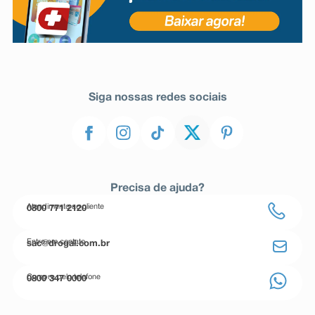
Siga nossas redes sociais
Precisa de ajuda?
Atendimento ao cliente
0800 771 2120
Entre em contato
sac@drogal.com.br
Compre pelo telefone
0800 347 0000