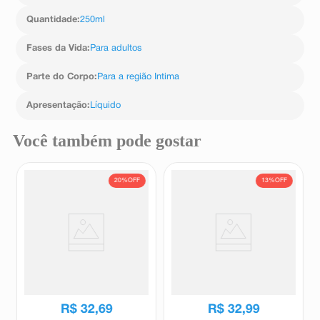
extrato da raiz de Arctium lappa, ácido benzoico,
Quantidade
:
250ml
benzoato de sódio, sorbato de potássio.
Fases da Vida
:
Para adultos
Parte do Corpo
:
Para a região Intima
Apresentação
:
Líquido
Você também pode gostar
20%
OFF
13%
OFF
Sabonete Líquido Íntimo para
Kit Sabonete Líquido Íntimo
Homens Kronel Man Natural
Femina Pro Bio 200ml + 100ml
250ml
Kronel
Dermacyd
R$
40
,
65
R$
37
,
99
R$
32
,
69
R$
32
,
99