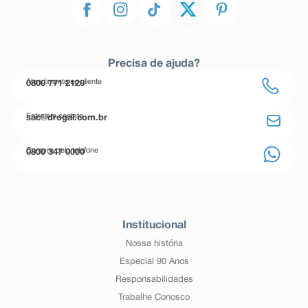
Precisa de ajuda?
Atendimento ao cliente
0800 771 2120
Entre em contato
sac@drogal.com.br
Compre pelo telefone
0800 347 0000
Institucional
Nossa história
Especial 90 Anos
Responsabilidades
Trabalhe Conosco