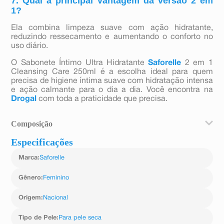
7. Qual a principal vantagem da versão 2 em
1?
Ela combina limpeza suave com ação hidratante,
reduzindo ressecamento e aumentando o conforto no
uso diário.
O Sabonete Íntimo Ultra Hidratante
Saforelle
2 em 1
Cleansing Care 250ml é a escolha ideal para quem
precisa de higiene íntima suave com hidratação intensa
e ação calmante para o dia a dia. Você encontra na
Drogal
com toda a praticidade que precisa.
Composição
Especificações
Água, Cocamidopropil Betaína, Glicerina, PEG-6
Caprílico/Cáprico Glicerídeos, Cocoanfoacetato de
Marca
:
Saforelle
Sódio, Laureth-2, PEG/PPG-120/10 Trioleato de
Trimetilolpropano, Copolímero de Acrilatos, Lauril
Glicosídeo, Suco da Folha de Aloe Barbadensis,
Gênero
:
Feminino
Xilitilglicosídeo, Hidroxiacetofenona, Perfume,
Cocamida MEA, Anidroxilitol, Cocoilglutamato de sódio,
Origem
:
Nacional
laurilglicose carboxilato de sódio, copolímero de
estireno/acrilatos, hidróxido de sódio, PCA de sódio,
Tipo de Pele
:
Para pele seca
xilitol, EDTA dissódico, cocoglicosídeo, ácido cítrico,