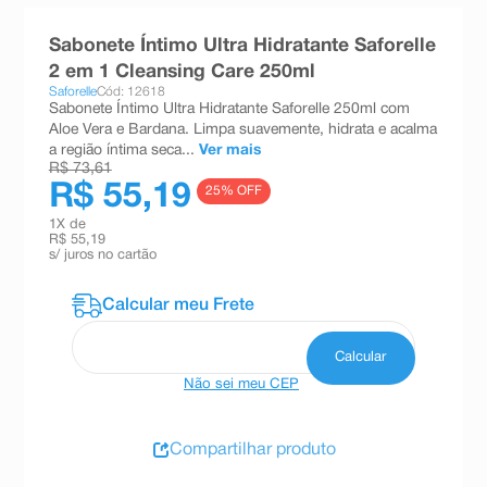
8
º
absorvente
Sabonete Íntimo Ultra Hidratante Saforelle
9
º
teste gravidez
2 em 1 Cleansing Care 250ml
Saforelle
Cód: 12618
10
º
esmalte
Sabonete Íntimo Ultra Hidratante Saforelle 250ml com
Aloe Vera e Bardana. Limpa suavemente, hidrata e acalma
a região íntima seca...
Ver mais
R$ 73,61
R$ 55,19
25
% OFF
1
X de
R$ 55,19
s/ juros no cartão
Não sei meu CEP
Compartilhar produto