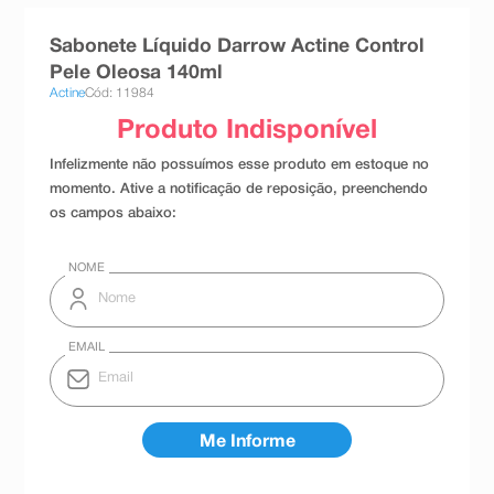
8
º
teste gravidez
Sabonete Líquido Darrow Actine Control
9
º
esmalte
Pele Oleosa 140ml
Actine
Cód: 11984
10
º
absorvente