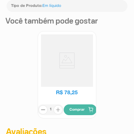
Tipo de Produto
:
Em líquido
Você também pode gostar
Gel de Limpeza profunda
Avène Cleanance 150g
Avène
R$
78
,
25
Comprar
Avaliações