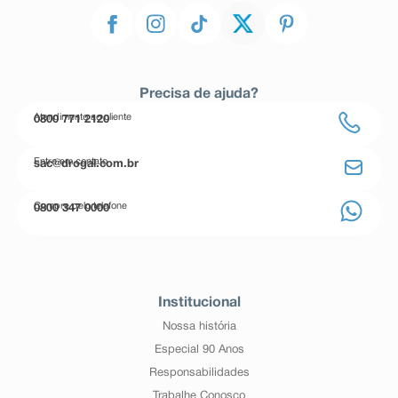
Precisa de ajuda?
Atendimento ao cliente
0800 771 2120
Entre em contato
sac@drogal.com.br
Compre pelo telefone
0800 347 0000
Institucional
Nossa história
Especial 90 Anos
Responsabilidades
Trabalhe Conosco