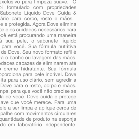
exclusivo para limpeza suave.  O
oi formulado com propriedades
O Sabonete Líquido Dove Cuida &
ário para corpo, rosto e mãos. 
e e protegida. Agora Dove elimina
pele os cuidados necessários para
 você está procurando uma maneira
 sua pele, o sabonete líquido
 para você. Sua fórmula nutritiva
de Dove. Seu novo formato refil é
para o banho ou lavagem das mãos.
iedades capazes de eliminarem até
 creme hidratante. Sua fórmula
orciona para pele incrível. Dove
ta para uso diário, sem agredir a
e Dove para o rosto, corpo e mãos.
impa, para que você não precise se
a de você. Dove cuida e protege
suave que você merece. Para uma
le a ser limpa e aplique cerca de
Espalhe com movimentos circulares
quantidade de produto na esponja
o em laboratório independente.