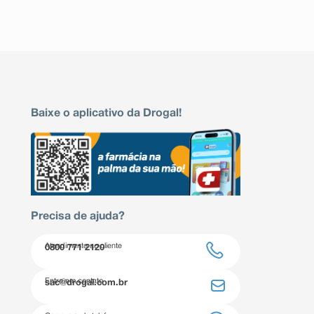
Baixe o aplicativo da Drogal!
Precisa de ajuda?
Atendimento ao cliente
0800 771 2120
Entre em contato
sac@drogal.com.br