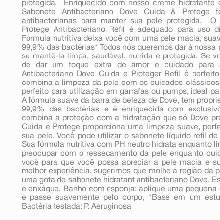
protegida.  Enriquecido com nosso creme hidratante 
Sabonete Antibacteriano Dove Cuida & Protege f
antibacterianas para manter sua pele protegida.  
Protege Antibacteriano Refil é adequado para uso di
Fórmula nutritiva deixa você com uma pele macia, suav
99,9% das bactérias* Todos nós queremos dar à nossa 
se mantê-la limpa, saudável, nutrida e protegida. Se
de dar um toque extra de amor e cuidado para à
Antibacteriano Dove Cuida e Proteger Refil é perfeito
combina a limpeza da pele com os cuidados clássicos 
perfeito para utilização em garrafas ou pumps, ideal 
A fórmula suave da barra de beleza de Dove, tem propr
99,9% das bactérias e é enriquecida com exclusivo
combina a proteção com a hidratação que só Dove prop
Cuida e Protege proporciona uma limpeza suave, perfei
sua pele. Você pode utilizar o sabonete líquido refil d
Sua fórmula nutritiva com PH neutro hidrata enquanto l
preocupar com o ressecamento da pele enquanto cuid
você para que você possa apreciar a pele macia e 
melhor experiência, sugerimos que molhe a região da pe
uma gota de sabonete hidratant antibacteriano Dove. 
e enxágue. Banho com esponja: aplique uma pequena 
e passe suavemente pelo corpo, *Base em um estud
Bactéria testada: P. Aeruginosa