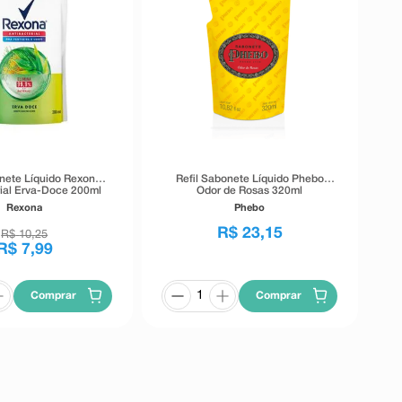
onete Líquido Rexona
Refil Sabonete Líquido Phebo
rial Erva-Doce 200ml
Odor de Rosas 320ml
Rexona
Phebo
R$
23
,
15
R$
10
,
25
R$
7
,
99
Comprar
Comprar