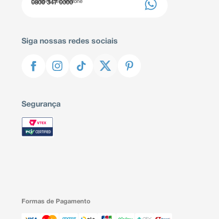
Compre pelo telefone
0800 347 0000
Siga nossas redes sociais
Segurança
Formas de Pagamento