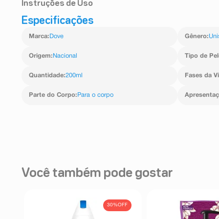
Instruções de Uso
Especificações
Para uma melhor experiência, sugerimos que molhe a reg
cerca de uma gota de sabonete hidratant antibacteri
Marca
:
Dove
Gênero
:
Uni
circulares e enxágue. Banho com esponja: aplique u
na esponja e passe suavemente pelo corpo; *Bas
independente. Bactéria testada: P. Aeruginosa
Origem
:
Nacional
Tipo de Pel
Quantidade
:
200ml
Fases da V
Parte do Corpo
:
Para o corpo
Apresenta
Você também pode gostar
30%
OFF