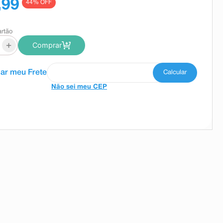
,99
44
% OFF
artão
+
Comprar
Não sei meu CEP