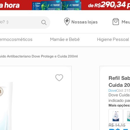
:)
Meu
Nossas lojas
ermocosméticos
Mamãe e Bebê
Higiene Pessoal
uido Antibacteriano Dove Protege e Cuida 200ml
Refil Sa
Cuida 2
Dove
Cód: 21
Dove Cuida 
indicado pa
Mais opções:
R$ 14,15