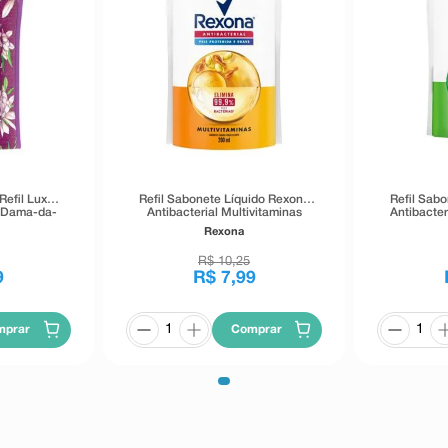
Refil Lux
Refil Sabonete Líquido Rexona
Refil Sab
l Dama-da-
Antibacterial Multivitaminas
Antibacte
ml
200ml
Rexona
R$
10
,
25
9
R$
7
,
99
mprar
Comprar