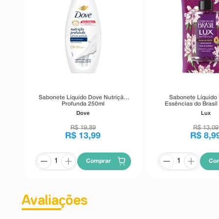
Sabonete Líquido Dove Nutrição
Sabonete Líquido 
Profunda 250ml
Essências do Brasi
Noite 240
Dove
Lux
R$
19
,
89
R$
13
,
09
R$
13
,
99
R$
8
,
9
Comprar
Co
Avaliações