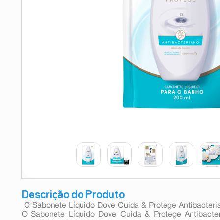
9
º
absorvente
10
º
shampoo
Descrição do Produto
 O Sabonete Líquido Dove Cuida & Protege Antibacteria
O Sabonete Líquido Dove Cuida & Protege Antibacte