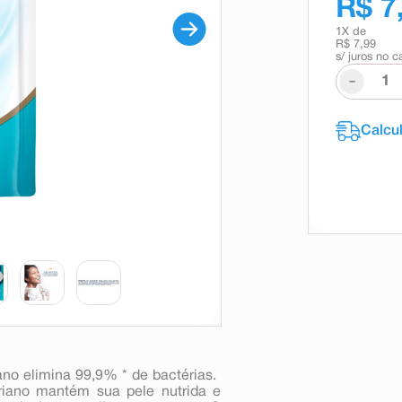
R$ 7
1
X de
R$ 7,99
s/ juros no c
-
no elimina 99,9% * de bactérias. 
riano mantém sua pele nutrida e