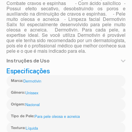
Combate cravos e espinhas - Com ácido salicílico -
Possui efeito secativo, desobstruindo os poros e
auxiliando na diminuição de cravos e espinhas. - Pele
muito oleosa e acneica - Limpeza facial Dermotivin
Salix foi especialmente desenvolvido para pele muito
oleosa e acneica. Dermotivin. Para cada pele, a
expertise ideal. Se você utiliza Dermotivin é provável
que ele tenha sido recomendado por um dermatologista,
pois ele é o profissional médico que melhor conhece sua
pele e o que é mais indicado para ela.
Instruções de Uso
Aplique sobre a pele umedecida do rosto e áreas
Especificações
afetadas em suaves movimentos circulares. Enxágue
por completo. Use de uma a duas vezes ao dia ou
Dermotivin
Marca
:
conforme orientação do seu dermatologista.
Unissex
Gênero
:
Nacional
Origem
:
Para pele oleosa e acneica
Tipo de Pele
:
Líquida
Textura
: