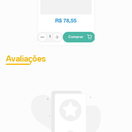
Antioleosidade TheraSkin
Cleany Concentrado 300ml
Theraskin
R$
78
,
55
Comprar
Avaliações