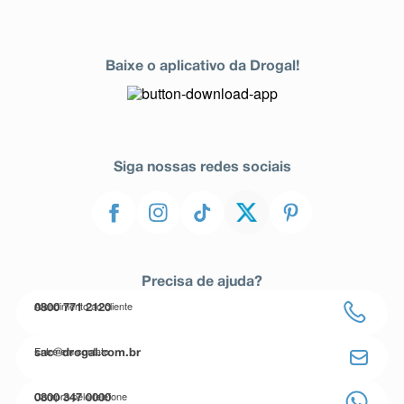
Baixe o aplicativo da Drogal!
Siga nossas redes sociais
Precisa de ajuda?
Atendimento ao cliente
0800 771 2120
Entre em contato
sac@drogal.com.br
Compre pelo telefone
0800 347 0000