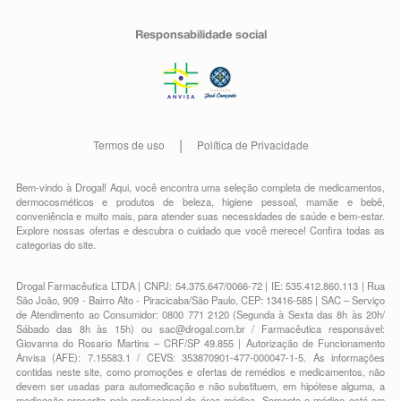
Responsabilidade social
Termos de uso
Política de Privacidade
Bem-vindo à Drogal! Aqui, você encontra uma seleção completa de
medicamentos
,
dermocosméticos e produtos de beleza
,
higiene pessoal
,
mamãe e bebê
,
conveniência
e muito mais, para atender suas necessidades de saúde e bem-estar.
Explore nossas ofertas e descubra o cuidado que você merece!
Confira todas as
categorias do site.
Drogal Farmacêutica LTDA | CNPJ: 54.375.647/0066-72 | IE: 535.412.860.113 | Rua
São João, 909 - Bairro Alto - Piracicaba/São Paulo, CEP: 13416-585 | SAC – Serviço
de Atendimento ao Consumidor: 0800 771 2120 (Segunda à Sexta das 8h às 20h/
Sábado das 8h às 15h) ou
sac@drogal.com.br
/ Farmacêutica responsável:
Giovanna do Rosario Martins – CRF/SP 49.855 | Autorização de Funcionamento
Anvisa (AFE): 7.15583.1 / CEVS: 353870901-477-000047-1-5. As informações
contidas neste site, como promoções e ofertas de remédios e medicamentos, não
devem ser usadas para automedicação e não substituem, em hipótese alguma, a
medicação prescrita pelo profissional da área médica. Somente o médico está em