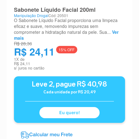
8
º
teste gravidez
Sabonete Líquido Facial 200ml
Manipulação Drogal
Cód: 20501
9
º
esmalte
O Sabonete Líquido Facial proporciona uma limpeza
eficaz e suave, removendo impurezas sem
10
º
absorvente
comprometer a hidratação natural da pele. Sua...
Ver
mais
R$ 28,36
R$ 24,11
15
% OFF
1
X de
R$ 24,11
s/ juros no cartão
Leve
2
, pague
R$
40
,
98
Cada unidade por
R$
20
,
49
Eu quero!