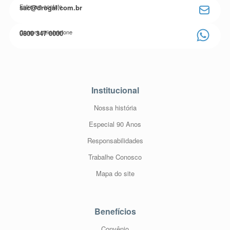
Entre em contato
sac@drogal.com.br
Compre pelo telefone
0800 347 0000
Institucional
Nossa história
Especial 90 Anos
Responsabilidades
Trabalhe Conosco
Mapa do site
Benefícios
Convênio