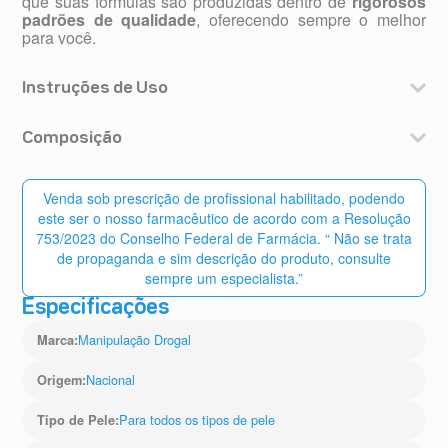
que suas fórmulas são produzidas dentro de
rigorosos
padrões de qualidade
, oferecendo sempre o melhor
para você.
Instruções de Uso
Aplicar na face úmida e enxaguar em seguida, 1 vez ao
dia.
Composição
Glicerina Vegetal, Semente de Damasco, Essência de
Andiroba e Corante.
Venda sob prescrição de profissional habilitado, podendo
este ser o nosso farmacêutico de acordo com a Resolução
753/2023 do Conselho Federal de Farmácia. “ Não se trata
de propaganda e sim descrição do produto, consulte
sempre um especialista.”
Especificações
Manipulação Drogal
Marca
:
Nacional
Origem
:
Para todos os tipos de pele
Tipo de Pele
: