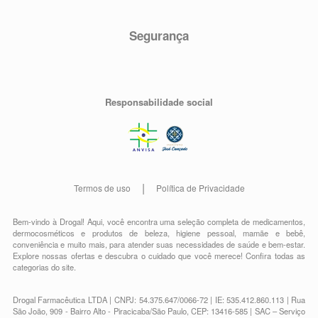
Segurança
Responsabilidade social
Termos de uso
Política de Privacidade
Bem-vindo à Drogal! Aqui, você encontra uma seleção completa de
medicamentos
,
dermocosméticos e produtos de beleza
,
higiene pessoal
,
mamãe e bebê
,
conveniência
e muito mais, para atender suas necessidades de saúde e bem-estar.
Explore nossas ofertas e descubra o cuidado que você merece!
Confira todas as
categorias do site.
Drogal Farmacêutica LTDA | CNPJ: 54.375.647/0066-72 | IE: 535.412.860.113 | Rua
São João, 909 - Bairro Alto - Piracicaba/São Paulo, CEP: 13416-585 | SAC – Serviço