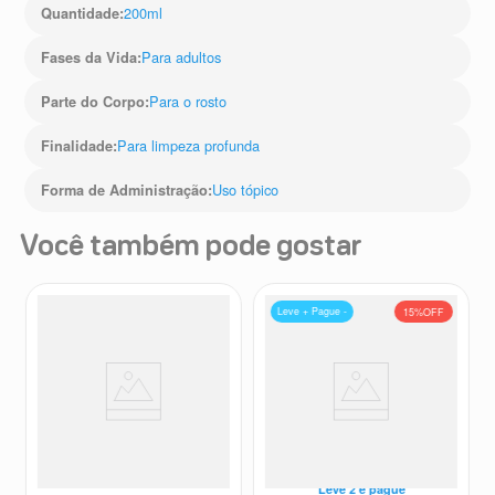
200ml
Quantidade
:
Para adultos
Fases da Vida
:
Para o rosto
Parte do Corpo
:
Para limpeza profunda
Finalidade
:
Uso tópico
Forma de Administração
:
Você também pode gostar
Leve + Pague -
15%
OFF
PRODUTO MANIPULADO A
5 HTP 150mg 30 Cápsulas
Manipulação Drogal
Manipulação Drogal
Leve
2
e pague