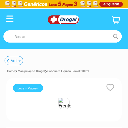
Buscar
TERMOS MAIS BUSCADOS
Voltar
1
º
fralda
Manipulação Drogal
Sabonete Líquido Facial 200ml
2
º
pampers confort sec max
3
º
dipirona
Leve + Pague -
4
º
lenço umedecido
5
º
tadalafila
6
º
desodorante
7
º
minoxidil