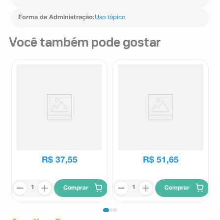
Forma de Administração
:
Uso tópico
Você também pode gostar
Refil Sabonete Facial Bioré
Sabonete Facial Bioré
Marshmallow Whip 130ml
Marshmallow Whip 150ml
Bioré
Bioré
R$
37
,
55
R$
51
,
65
Comprar
Comprar