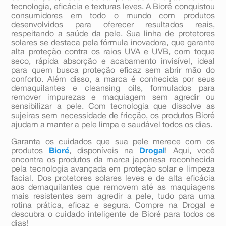
tecnologia, eficácia e texturas leves. A Bioré conquistou
consumidores em todo o mundo com produtos
desenvolvidos para oferecer resultados reais,
respeitando a saúde da pele. Sua linha de protetores
solares se destaca pela fórmula inovadora, que garante
alta proteção contra os raios UVA e UVB, com toque
seco, rápida absorção e acabamento invisível, ideal
para quem busca proteção eficaz sem abrir mão do
conforto. Além disso, a marca é conhecida por seus
demaquilantes e cleansing oils, formulados para
remover impurezas e maquiagem sem agredir ou
sensibilizar a pele. Com tecnologia que dissolve as
sujeiras sem necessidade de fricção, os produtos Bioré
ajudam a manter a pele limpa e saudável todos os dias.
Garanta os cuidados que sua pele merece com os
produtos
Bioré
, disponíveis na
Drogal
! Aqui, você
encontra os produtos da marca japonesa reconhecida
pela tecnologia avançada em proteção solar e limpeza
facial. Dos protetores solares leves e de alta eficácia
aos demaquilantes que removem até as maquiagens
mais resistentes sem agredir a pele, tudo para uma
rotina prática, eficaz e segura. Compre na Drogal e
descubra o cuidado inteligente de Bioré para todos os
dias!