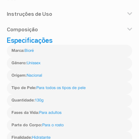
Instruções de Uso
Aplique uma pequena quantidade nas mãos e
Composição
massageie delicadamente o rosto.
Especificações
Água, Glicerol, Ácido Esteárico, Ácido Mirístico, Ácido
Carboxílico Laurete 6, Ácido Palmítico, Hidróxido de
Marca
:
Bioré
Potássio, Ácido Láurico, Sorbitol, Poliquatérnio 7,
Propilenoglicol, Perfume, Edetato Dissódico, Benzoato
de Sódio, Geraniol, Limoneno, Citronelol, Linalol.
Gênero
:
Unissex
Origem
:
Nacional
Tipo de Pele
:
Para todos os tipos de pele
Quantidade
:
130g
Fases da Vida
:
Para adultos
Parte do Corpo
:
Para o rosto
Finalidade
:
Hidratante