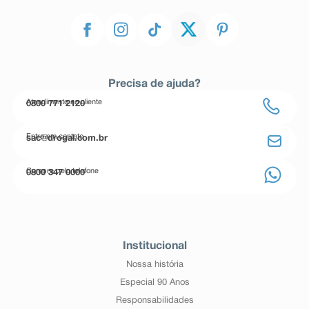
Precisa de ajuda?
Atendimento ao cliente
0800 771 2120
Entre em contato
sac@drogal.com.br
Compre pelo telefone
0800 347 0000
Institucional
Nossa história
Especial 90 Anos
Responsabilidades