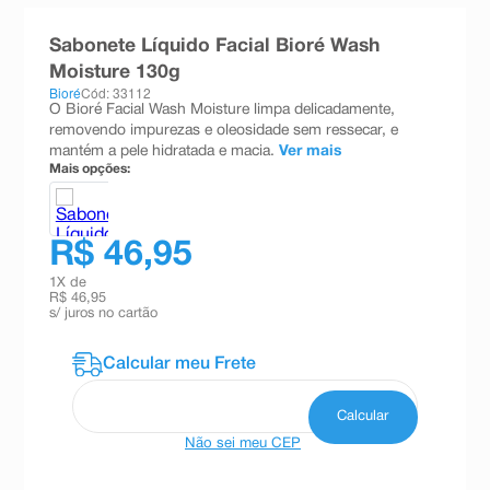
8
º
teste gravidez
Sabonete Líquido Facial Bioré Wash
9
º
esmalte
Moisture 130g
Bioré
Cód: 33112
10
º
absorvente
O Bioré Facial Wash Moisture limpa delicadamente,
removendo impurezas e oleosidade sem ressecar, e
mantém a pele hidratada e macia.
Ver mais
Mais opções:
R$ 46,95
1
X de
R$ 46,95
s/ juros no cartão
Não sei meu CEP