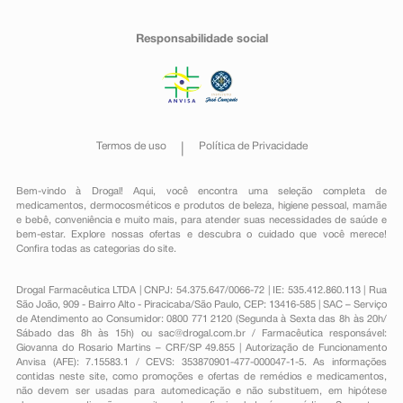
Responsabilidade social
Termos de uso
Política de Privacidade
Bem-vindo à Drogal! Aqui, você encontra uma seleção completa de
medicamentos
,
dermocosméticos e produtos de beleza
,
higiene pessoal
,
mamãe
e bebê
,
conveniência
e muito mais, para atender suas necessidades de saúde e
bem-estar. Explore nossas ofertas e descubra o cuidado que você merece!
Confira todas as categorias do site.
Drogal Farmacêutica LTDA | CNPJ: 54.375.647/0066-72 | IE: 535.412.860.113 | Rua
São João, 909 - Bairro Alto - Piracicaba/São Paulo, CEP: 13416-585 | SAC – Serviço
de Atendimento ao Consumidor: 0800 771 2120 (Segunda à Sexta das 8h às 20h/
Sábado das 8h às 15h) ou
sac@drogal.com.br
/ Farmacêutica responsável:
Giovanna do Rosario Martins – CRF/SP 49.855 | Autorização de Funcionamento
Anvisa (AFE): 7.15583.1 / CEVS: 353870901-477-000047-1-5. As informações
contidas neste site, como promoções e ofertas de remédios e medicamentos,
não devem ser usadas para automedicação e não substituem, em hipótese