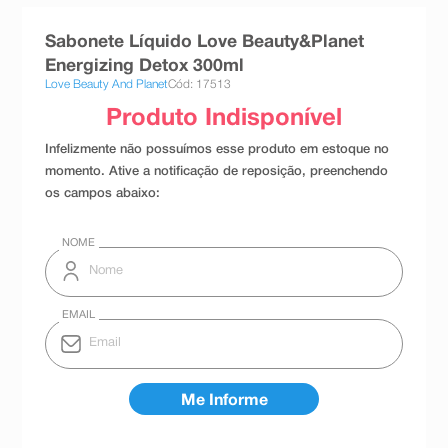
8
º
teste gravidez
Sabonete Líquido Love Beauty&Planet
9
º
esmalte
Energizing Detox 300ml
Love Beauty And Planet
Cód: 17513
10
º
absorvente