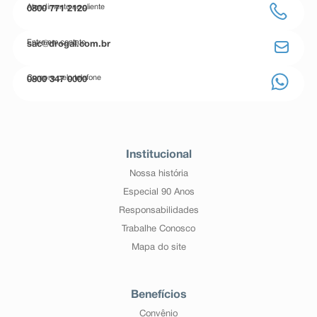
Atendimento ao cliente
0800 771 2120
Entre em contato
sac@drogal.com.br
Compre pelo telefone
0800 347 0000
Institucional
Nossa história
Especial 90 Anos
Responsabilidades
Trabalhe Conosco
Mapa do site
Benefícios
Convênio