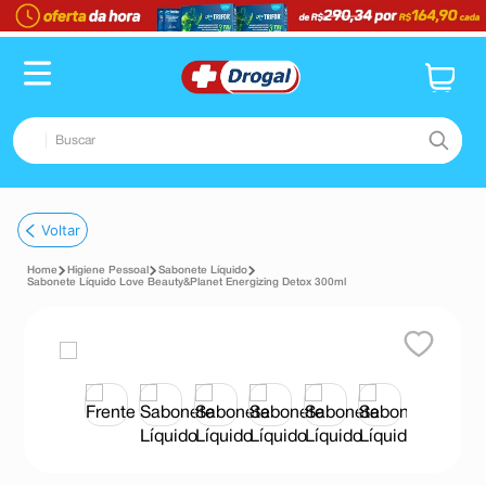
Buscar
TERMOS MAIS BUSCADOS
Voltar
1
º
fralda
Higiene Pessoal
Sabonete Líquido
2
º
pampers confort sec max
Sabonete Líquido Love Beauty&Planet Energizing Detox 300ml
3
º
dipirona
4
º
lenço umedecido
5
º
tadalafila
6
º
desodorante
7
º
minoxidil