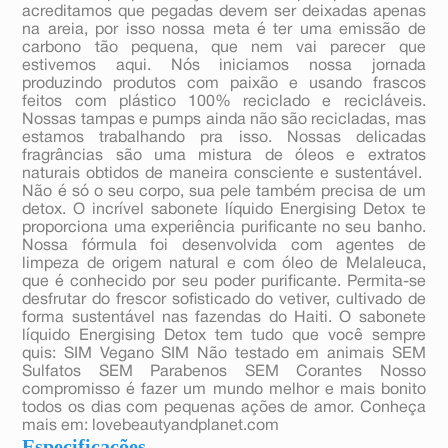
acreditamos que pegadas devem ser deixadas apenas
na areia, por isso nossa meta é ter uma emissão de
carbono tão pequena, que nem vai parecer que
estivemos aqui. Nós iniciamos nossa jornada
produzindo produtos com paixão e usando frascos
feitos com plástico 100% reciclado e recicláveis.
Nossas tampas e pumps ainda não são recicladas, mas
estamos trabalhando pra isso. Nossas delicadas
fragrâncias são uma mistura de óleos e extratos
naturais obtidos de maneira consciente e sustentável.
Não é só o seu corpo, sua pele também precisa de um
detox. O incrível sabonete líquido Energising Detox te
proporciona uma experiência purificante no seu banho.
Nossa fórmula foi desenvolvida com agentes de
limpeza de origem natural e com óleo de Melaleuca,
que é conhecido por seu poder purificante. Permita-se
desfrutar do frescor sofisticado do vetiver, cultivado de
forma sustentável nas fazendas do Haiti. O sabonete
líquido Energising Detox tem tudo que você sempre
quis: SIM Vegano SIM Não testado em animais SEM
Sulfatos SEM Parabenos SEM Corantes Nosso
compromisso é fazer um mundo melhor e mais bonito
todos os dias com pequenas ações de amor. Conheça
mais em: lovebeautyandplanet.com
Especificações