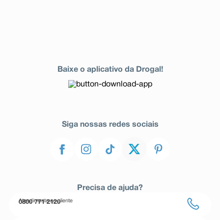
Baixe o aplicativo da Drogal!
Siga nossas redes sociais
Precisa de ajuda?
Atendimento ao cliente
0800 771 2120