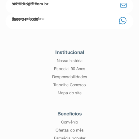
Entre em contato
sac@drogal.com.br
Compre pelo telefone
0800 347 0000
Institucional
Nossa história
Especial 90 Anos
Responsabilidades
Trabalhe Conosco
Mapa do site
Benefícios
Convênio
Ofertas do mês
Farmácia popular