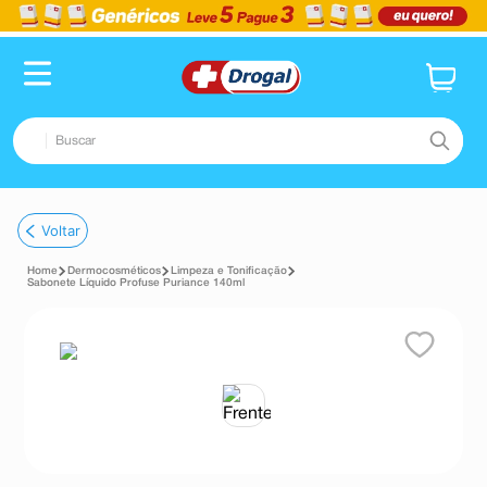
Buscar
TERMOS MAIS BUSCADOS
Voltar
1
º
fralda
Dermocosméticos
Limpeza e Tonificação
2
º
dipirona
Sabonete Líquido Profuse Puriance 140ml
3
º
lenço umedecido
4
º
tadalafila
5
º
minoxidil
6
º
desodorante
7
º
esmalte