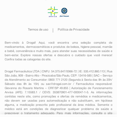
Termos de uso
Política de Privacidade
Bem-vindo à Drogal! Aqui, você encontra uma seleção completa de
medicamentos
,
dermocosméticos e produtos de beleza
,
higiene pessoal
,
mamãe
e bebê
,
conveniência
e muito mais, para atender suas necessidades de saúde e
bem-estar. Explore nossas ofertas e descubra o cuidado que você merece!
Confira todas as categorias do site.
Drogal Farmacêutica LTDA | CNPJ: 54.375.647/0066-72 | IE: 535.412.860.113 | Rua
São João, 909 - Bairro Alto - Piracicaba/São Paulo, CEP: 13416-585 | SAC – Serviço
de Atendimento ao Consumidor: 0800 771 2120 (Segunda à Sexta das 8h às 20h/
Sábado das 8h às 15h) ou
sac@drogal.com.br
/ Farmacêutica responsável:
Giovanna do Rosario Martins – CRF/SP 49.855 | Autorização de Funcionamento
Anvisa (AFE): 7.15583.1 / CEVS: 353870901-477-000047-1-5. As informações
contidas neste site, como promoções e ofertas de remédios e medicamentos,
não devem ser usadas para automedicação e não substituem, em hipótese
alguma, a medicação prescrita pelo profissional da área médica. Somente o
médico está em condições de diagnosticar qualquer problema de saúde e
prescrever o tratamento adequado. Para mais informações, consulte o site