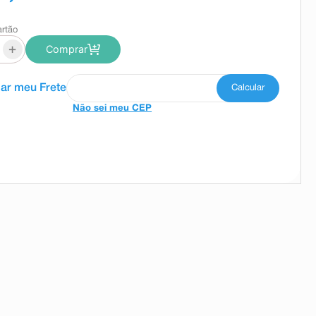
artão
+
Comprar
Não sei meu CEP