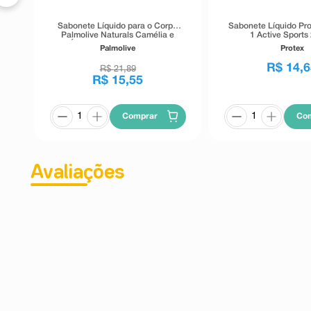
Sabonete Líquido para o Corpo
Sabonete Líquido Pro
Palmolive Naturals Camélia e
1 Active Sports
Óleo de Amendoas 650ml
Palmolive
Protex
R$
14
,
6
R$
21
,
89
R$
15
,
55
Comprar
Co
Avaliações