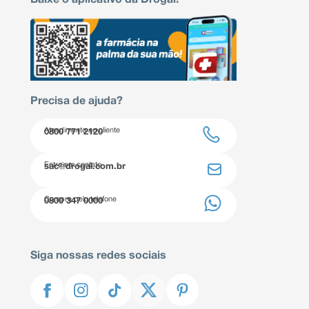
Precisa de ajuda?
Atendimento ao cliente
0800 771 2120
Entre em contato
sac@drogal.com.br
Compre pelo telefone
0800 347 0000
Siga nossas redes sociais