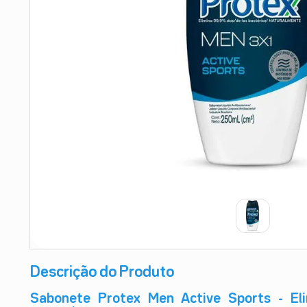
9
º
teste gravidez
10
º
esmalte
Descrição do Produto
Sabonete Protex Men Active Sports - Eli