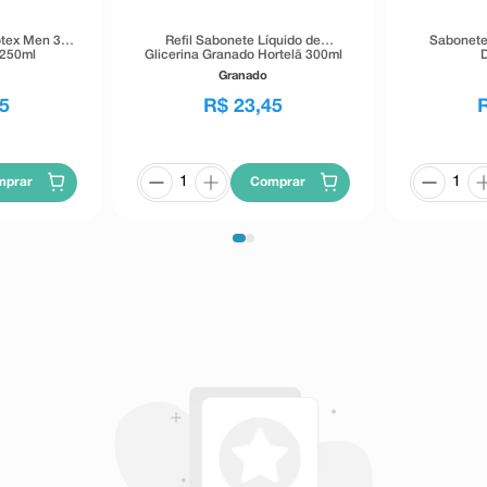
tex Men 3 x
Refil Sabonete Líquido de
Sabonete
 250ml
Glicerina Granado Hortelã 300ml
Granado
5
R$
23
,
45
mprar
Comprar