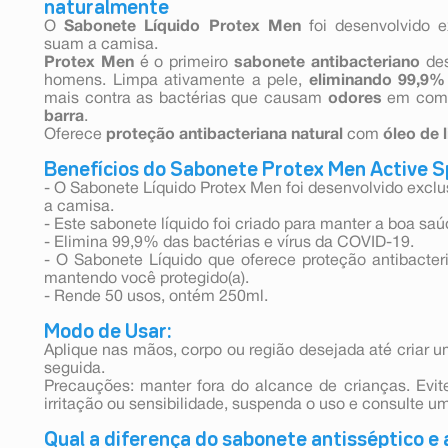
naturalmente
O
Sabonete Líquido Protex Men
foi desenvolvido 
suam a camisa.
Protex Men
é o primeiro
sabonete antibacteriano
des
homens. Limpa ativamente a pele,
eliminando 99,9%
mais contra as bactérias que causam
odores
em comp
barra
.
Oferece
proteção antibacteriana natural
com
óleo de 
Benefícios do Sabonete Protex Men Active S
- O Sabonete Líquido Protex Men foi desenvolvido exc
a camisa.
- Este sabonete líquido foi criado para manter a boa saú
- Elimina 99,9% das bactérias e vírus da COVID-19.
- O Sabonete Líquido que oferece proteção antibacter
mantendo você protegido(a).
- Rende 50 usos, ontém 250ml.
Modo de Usar:
Aplique nas mãos, corpo ou região desejada até cria
seguida.
Precauções: manter fora do alcance de crianças. Evi
irritação ou sensibilidade, suspenda o uso e consulte u
Qual a diferença do sabonete antisséptico e