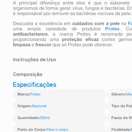
A principal diferença entre eles é que o sabonete
organismos de forma geral: vírus, fungos e bactérias. 
é responsável por remover as bactérias nocivas da pele.
Descubra a excelência em
cuidados com a pele
na
F
uma ampla variedade de produtos
Protex
. Co
antibacterianos
, a marca Protex é renomada p
proporcionando uma
proteção eficaz
contra germe
limpeza
e
frescor
que só Protex pode oferecer.
Instruções de Uso
Aplique nas mãos, corpo ou região desejada até cria
Composição
seguida.
Precauções: manter fora do alcance de crianças. Evi
Especificações
Sodium Oleate / Sodium Palmitate / Sodium Laurate (
irritação ou sensibilidade, suspenda o uso e consulte u
Parfum, Sodium Chloride, Linum Usitatissimum (Linse
Marca
:
Protex
Gênero
:
Mas
Dioxide, Tetrasodium EDTA, Etidronic Acid, Limonene, L
Origem
:
Nacional
Tipo de Pel
Quantidade
:
250ml
Fases da V
Parte do Corpo
:
Para o corpo
Finalidade
: