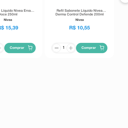
 Líquido Nivea Erva
Refil Sabonete Líquido Nivea
Doce 250ml
Derma Control Defende 200ml
Nivea
Nivea
R$
15
,
39
R$
10
,
55
Comprar
Comprar