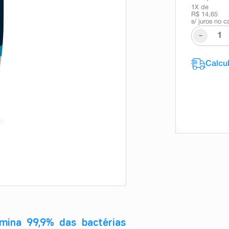
1
X de
R$ 14,65
s/ juros no c
-
mina 99,9% das bactérias