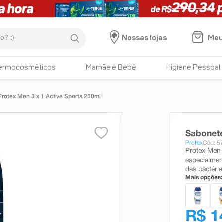
:)
Meu
Nossas lojas
ermocosméticos
Mamãe e Bebê
Higiene Pessoal
rotex Men 3 x 1 Active Sports 250ml
Sabonete
Protex
Cód: 5
Protex Men 
especialmen
das bactéri
Mais opções:
R$ 1