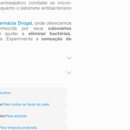
 antisséptico combate os micro-
Enquanto o sabonete antibacteriano
armácia Drogal
, onde oferecemos
nhecida por seus
sabonetes
or ajudar a
eliminar bactérias
,
s. Experimente a
sensação de
r uma pequena espuma. Enxágue em
te contato com os olhos. Havendo
Jabón de sodio), Aqua, Glycerin,
m dermatologista.
ed) Seed Oil, CI 77007, Titanium
culino
inalool, Coumarin.
e
:
Para todos os tipos de pele
ida
:
Para adultos
Para limpeza profunda