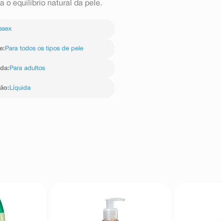
o equilibrio natural da pele.
ssex
e
:
Para todos os tipos de pele
ida
:
Para adultos
ção
:
Líquida