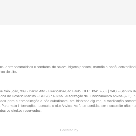
os
,
dermocosméticos e produtos de beleza
,
higiene pessoal
,
mamãe e bebê
,
conveniênc
ias do site.
Rua São João, 909 - Bairro Alto - Piracicaba/São Paulo, CEP: 13416-585 | SAC – Serviç
nna do Rosario Martins – CRF/SP 49.855 | Autorização de Funcionamento Anvisa (AFE): 7
s para automedicação e não substituem, em hipótese alguma, a medicação prescrit
Para mais informações, consulte o site Anvisa. As fotos contidas em nosso site são m
Todos os direitos reservados.
Powered by