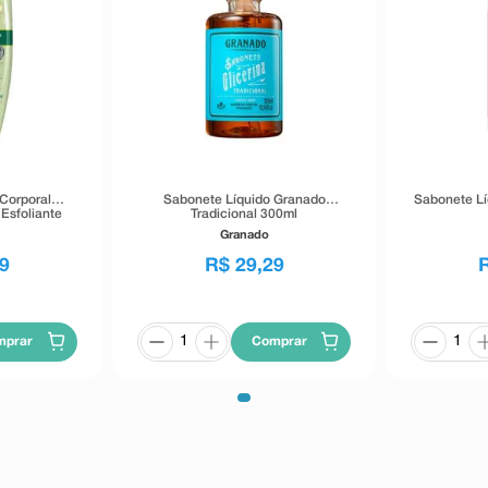
Corporal
Sabonete Líquido Granado
Sabonete Lí
Esfoliante
Tradicional 300ml
Leite 250ml
Granado
9
R$
29
,
29
mprar
Comprar