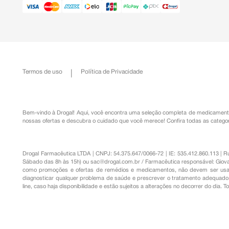
Termos de uso
Política de Privacidade
Bem-vindo à Drogal! Aqui, você encontra uma seleção completa de
medicament
nossas ofertas e descubra o cuidado que você merece!
Confira todas as categor
Drogal Farmacêutica LTDA | CNPJ: 54.375.647/0066-72 | IE: 535.412.860.113 | 
Sábado das 8h às 15h) ou
sac@drogal.com.br
/ Farmacêutica responsável: Giova
como promoções e ofertas de remédios e medicamentos, não devem ser usada
diagnosticar qualquer problema de saúde e prescrever o tratamento adequado. 
line, caso haja disponibilidade e estão sujeitos a alterações no decorrer do dia. 