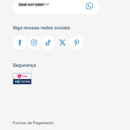
Compre pelo telefone
0800 347 0000
Siga nossas redes sociais
Segurança
Formas de Pagamento