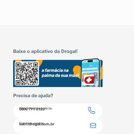
Baixe o aplicativo da Drogal!
Precisa de ajuda?
Atendimento ao cliente
0800 771 2120
Entre em contato
sac@drogal.com.br