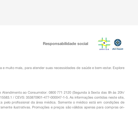
Responsabilidade social
ia
e muito mais, para atender suas necessidades de saúde e bem-estar. Explore
o de Atendimento ao Consumidor: 0800 771 2120 (Segunda à Sexta das 8h às 20h/
.15583.1 / CEVS: 353870901-477-000047-1-5. As informações contidas neste site,
a pelo profissional da área médica. Somente o médico está em condições de
eramente ilustrativas. Promoções e preços são válidos apenas para compras on-