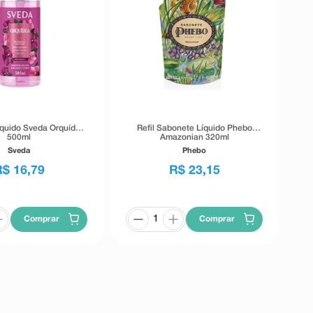
quido Sveda Orquídea
Refil Sabonete Líquido Phebo
500ml
Amazonian 320ml
Sveda
Phebo
R$
16
,
79
R$
23
,
15
Comprar
Comprar