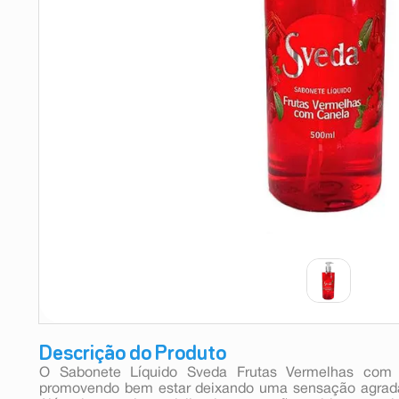
9
º
absorvente
10
º
shampoo
Descrição do Produto
O Sabonete Líquido Sveda Frutas Vermelhas com
promovendo bem estar deixando uma sensação agradáv