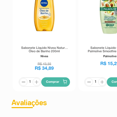
Sabonete Líquido Nivea Natural
Sabonete Líquido 
Óleo de Banho 200ml
Palmolive Smoothie 
Amêndoa, Abacate e 
Nivea
Palmolive
R$
15
,
2
R$
43
,
55
R$
34
,
89
Comprar
Co
Avaliações