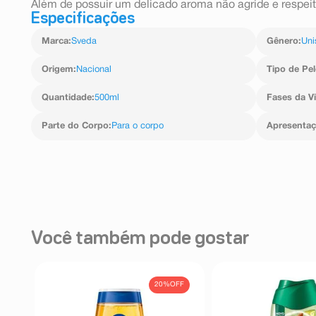
Além de possuir um delicado aroma não agride e respeita 
Especificações
Marca
:
Sveda
Gênero
:
Uni
Origem
:
Nacional
Tipo de Pel
Quantidade
:
500ml
Fases da V
Parte do Corpo
:
Para o corpo
Apresenta
Você também pode gostar
20%
OFF