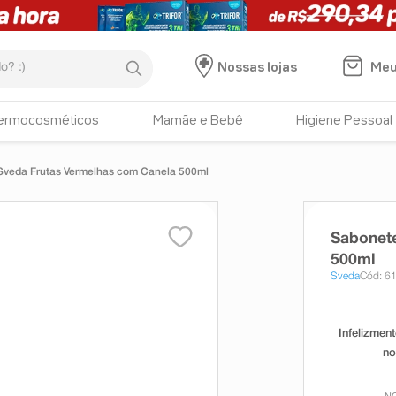
:)
Meu
Nossas lojas
ermocosméticos
Mamãe e Bebê
Higiene Pessoal
Sveda Frutas Vermelhas com Canela 500ml
Sabonete
500ml
Sveda
Cód: 6