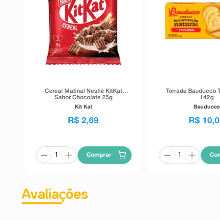
Cereal Matinal Nestlé KitKat
Torrada Bauducco T
Sabor Chocolate 25g
142g
Kit Kat
Bauducco
R$
2
,
69
R$
10
,
0
Comprar
Co
Avaliações