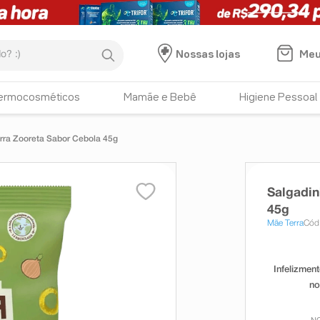
:)
Meu
Nossas lojas
ermocosméticos
Mamãe e Bebê
Higiene Pessoal
rra Zooreta Sabor Cebola 45g
Salgadin
45g
Mãe Terra
Cód