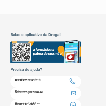
Baixe o aplicativo da Drogal!
Precisa de ajuda?
Atendimento ao cliente
0800 771 2120
Entre em contato
sac@drogal.com.br
Compre pelo telefone
0800 347 0000