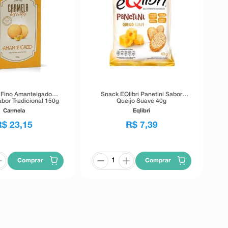
o Fino Amanteigado
Snack EQlibri Panetini Sabor
bor Tradicional 150g
Queijo Suave 40g
Carmela
Eqlibri
R$
23
,
15
R$
7
,
39
Comprar
Comprar