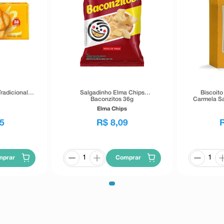
radicional
Salgadinho Elma Chips
Biscoit
Baconzitos 36g
Carmela Sa
Elma Chips
5
R$
8
,
09
mprar
Comprar