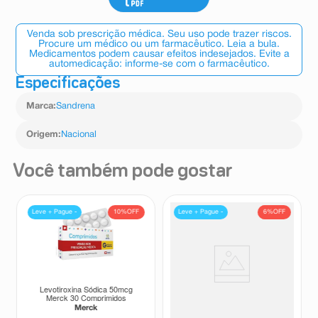
Venda sob prescrição médica. Seu uso pode trazer riscos.
Procure um médico ou um farmacêutico. Leia a bula.
Medicamentos podem causar efeitos indesejados. Evite a
automedicação: informe-se com o farmacêutico.
Especificações
Marca
:
Sandrena
Origem
:
Nacional
Você também pode gostar
10%
OFF
6%
OFF
Leve + Pague -
Leve + Pague -
Levotiroxina Sódica 50mcg
Puran T4 125mcg 30
Merck 30 Comprimidos
Comprimidos
Merck
Puran T4