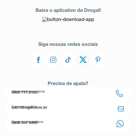
Baixe o aplicativo da Drogal!
Siga nossas redes sociais
Precisa de ajuda?
Atendimento ao cliente
0800 771 2120
Entre em contato
sac@drogal.com.br
Compre pelo telefone
0800 347 0000