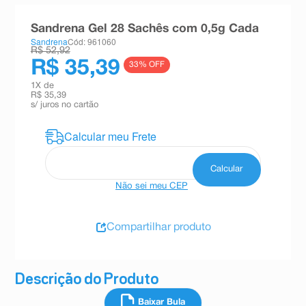
8
º
teste gravidez
Sandrena Gel 28 Sachês com 0,5g Cada
9
º
esmalte
Sandrena
Cód: 961060
R$ 52,92
10
º
absorvente
R$ 35,39
33
% OFF
1
X de
R$ 35,39
s/ juros no cartão
Não sei meu CEP
Compartilhar produto
Descrição do Produto
Baixar Bula