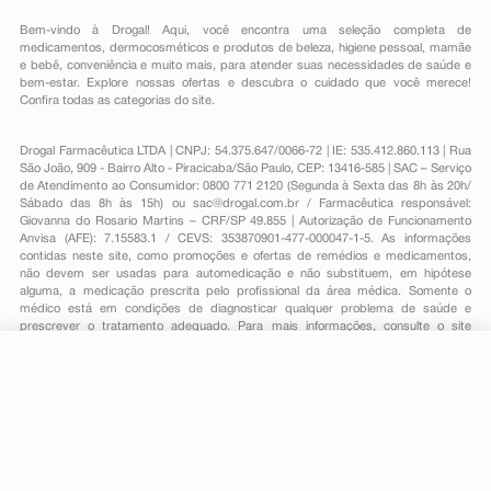
Bem-vindo à Drogal! Aqui, você encontra uma seleção completa de
medicamentos
,
dermocosméticos e produtos de beleza
,
higiene pessoal
,
mamãe
e bebê
,
conveniência
e muito mais, para atender suas necessidades de saúde e
bem-estar. Explore nossas ofertas e descubra o cuidado que você merece!
Confira todas as categorias do site.
Drogal Farmacêutica LTDA | CNPJ: 54.375.647/0066-72 | IE: 535.412.860.113 | Rua
São João, 909 - Bairro Alto - Piracicaba/São Paulo, CEP: 13416-585 | SAC – Serviço
de Atendimento ao Consumidor: 0800 771 2120 (Segunda à Sexta das 8h às 20h/
Sábado das 8h às 15h) ou
sac@drogal.com.br
/ Farmacêutica responsável:
Giovanna do Rosario Martins – CRF/SP 49.855 | Autorização de Funcionamento
Anvisa (AFE): 7.15583.1 / CEVS: 353870901-477-000047-1-5. As informações
contidas neste site, como promoções e ofertas de remédios e medicamentos,
não devem ser usadas para automedicação e não substituem, em hipótese
alguma, a medicação prescrita pelo profissional da área médica. Somente o
médico está em condições de diagnosticar qualquer problema de saúde e
prescrever o tratamento adequado. Para mais informações, consulte o site
Anvisa. As fotos contidas em nosso site são meramente ilustrativas. Promoções e
preços são válidos apenas para compras on-line, caso haja disponibilidade e
R$ 52,92
estão sujeitos a alterações no decorrer do dia. Todos os direitos reservados.
-
+
R$ 35,39
Comprar
Em
1
x
R$ 35,39
Powered by