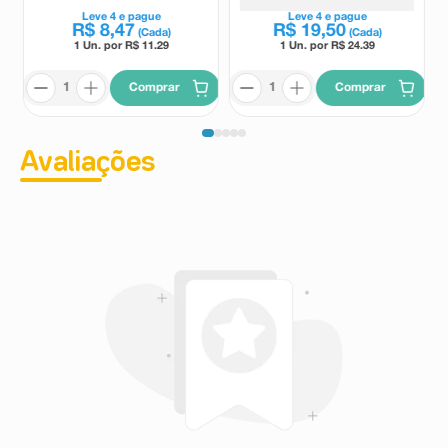
Leve
4
e pague
Leve
4
e pague
R$
8
,
47
R$
19
,
50
(Cada)
(Cada)
1 Un. por R$
11.29
1 Un. por R$
24.39
Comprar
Comprar
Avaliações