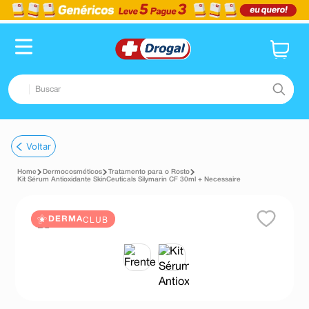
Buscar
TERMOS MAIS BUSCADOS
Voltar
1
º
fralda
Dermocosméticos
Tratamento para o Rosto
2
º
pampers confort sec max
Kit Sérum Antioxidante SkinCeuticals Silymarin CF 30ml + Necessaire
3
º
dipirona
CLUB
DERMA
4
º
lenço umedecido
5
º
tadalafila
6
º
minoxidil
7
º
desodorante