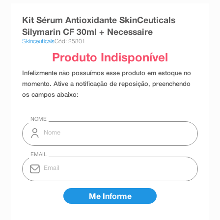
8
º
teste gravidez
Kit Sérum Antioxidante SkinCeuticals
9
º
esmalte
Silymarin CF 30ml + Necessaire
Skinceuticals
Cód: 25801
10
º
absorvente