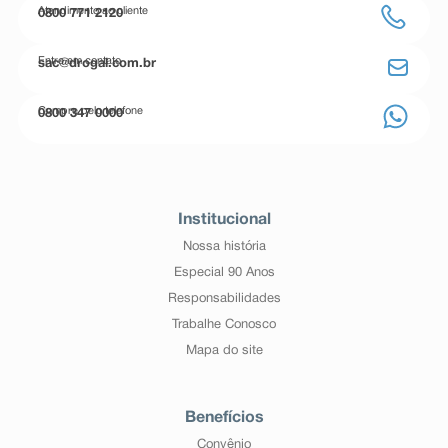
Atendimento ao cliente
0800 771 2120
Entre em contato
sac@drogal.com.br
Compre pelo telefone
0800 347 0000
Institucional
Nossa história
Especial 90 Anos
Responsabilidades
Trabalhe Conosco
Mapa do site
Benefícios
Convênio