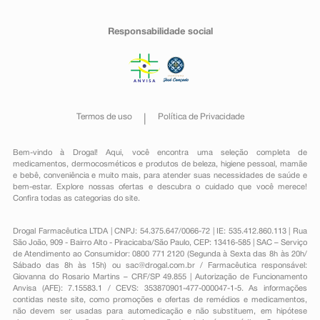
Responsabilidade social
Termos de uso
Política de Privacidade
Bem-vindo à Drogal! Aqui, você encontra uma seleção completa de
medicamentos
,
dermocosméticos e produtos de beleza
,
higiene pessoal
,
mamãe
e bebê
,
conveniência
e muito mais, para atender suas necessidades de saúde e
bem-estar. Explore nossas ofertas e descubra o cuidado que você merece!
Confira todas as categorias do site.
Drogal Farmacêutica LTDA | CNPJ: 54.375.647/0066-72 | IE: 535.412.860.113 | Rua
São João, 909 - Bairro Alto - Piracicaba/São Paulo, CEP: 13416-585 | SAC – Serviço
de Atendimento ao Consumidor: 0800 771 2120 (Segunda à Sexta das 8h às 20h/
Sábado das 8h às 15h) ou
sac@drogal.com.br
/ Farmacêutica responsável:
Giovanna do Rosario Martins – CRF/SP 49.855 | Autorização de Funcionamento
Anvisa (AFE): 7.15583.1 / CEVS: 353870901-477-000047-1-5. As informações
contidas neste site, como promoções e ofertas de remédios e medicamentos,
não devem ser usadas para automedicação e não substituem, em hipótese