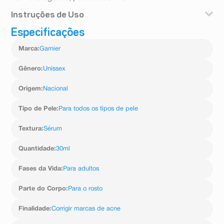
Instruções de Uso
Especificações
Aplique de manhã e noite, depois de limpar o rosto e
antes do hidratante ou protetor. O ideal é aplicar 4 gotas
Marca
:
Garnier
para cobrir uniformemente rosto e pescoço. Evite o
contorno dos olhos. Em caso de contato direto com os
olhos, lavar em abundância com água corrente.
Gênero
:
Unissex
Advertência: não aplicar em crianças.
Origem
:
Nacional
Tipo de Pele
:
Para todos os tipos de pele
Textura
:
Sérum
Quantidade
:
30ml
Fases da Vida
:
Para adultos
Parte do Corpo
:
Para o rosto
Finalidade
:
Corrigir marcas de acne