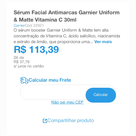
8
º
absorvente
Sérum Facial Antimarcas Garnier Uniform
9
º
teste gravidez
& Matte Vitamina C 30ml
Garnier
Cód: 22921
10
º
esmalte
O sérum booster Garnier Uniform & Matte tem alta
concentração de Vitamina C, ácido salicílico, niacinamida
e extrato de limão, que proporciona uma...
Ver mais
R$ 113,39
3
X de
R$ 37,79
s/ juros no cartão
Não sei meu CEP
Compartilhar produto