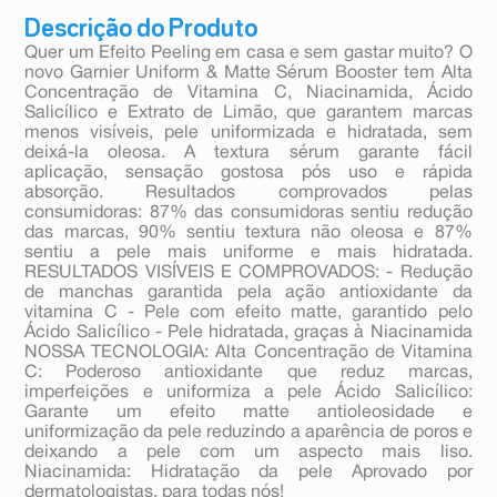
Descrição do Produto
Quer um Efeito Peeling em casa e sem gastar muito? O
novo Garnier Uniform & Matte Sérum Booster tem Alta
Concentração de Vitamina C, Niacinamida, Ácido
Salicílico e Extrato de Limão, que garantem marcas
menos visíveis, pele uniformizada e hidratada, sem
deixá-la oleosa. A textura sérum garante fácil
aplicação, sensação gostosa pós uso e rápida
absorção. Resultados comprovados pelas
consumidoras: 87% das consumidoras sentiu redução
das marcas, 90% sentiu textura não oleosa e 87%
sentiu a pele mais uniforme e mais hidratada.
RESULTADOS VISÍVEIS E COMPROVADOS: - Redução
de manchas garantida pela ação antioxidante da
vitamina C - Pele com efeito matte, garantido pelo
Ácido Salicílico - Pele hidratada, graças à Niacinamida
NOSSA TECNOLOGIA: Alta Concentração de Vitamina
C: Poderoso antioxidante que reduz marcas,
imperfeições e uniformiza a pele Ácido Salicílico:
Garante um efeito matte antioleosidade e
uniformização da pele reduzindo a aparência de poros e
deixando a pele com um aspecto mais liso.
Niacinamida: Hidratação da pele Aprovado por
dermatologistas, para todas nós!