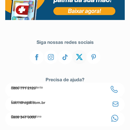
Siga nossas redes sociais
Precisa de ajuda?
Atendimento ao cliente
0800 771 2120
Entre em contato
sac@drogal.com.br
Compre pelo telefone
0800 347 0000