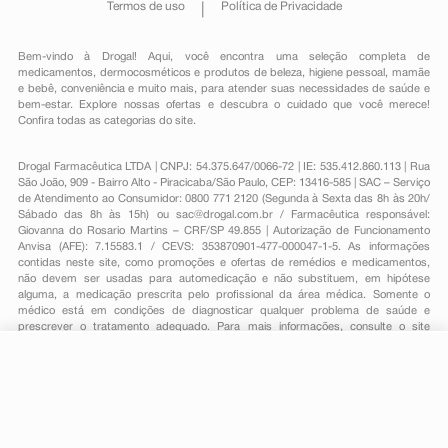
Termos de uso
Política de Privacidade
Bem-vindo à Drogal! Aqui, você encontra uma seleção completa de
medicamentos
,
dermocosméticos e produtos de beleza
,
higiene pessoal
,
mamãe
e bebê
,
conveniência
e muito mais, para atender suas necessidades de saúde e
bem-estar. Explore nossas ofertas e descubra o cuidado que você merece!
Confira todas as categorias do site.
Drogal Farmacêutica LTDA | CNPJ: 54.375.647/0066-72 | IE: 535.412.860.113 | Rua
São João, 909 - Bairro Alto - Piracicaba/São Paulo, CEP: 13416-585 | SAC – Serviço
de Atendimento ao Consumidor: 0800 771 2120 (Segunda à Sexta das 8h às 20h/
Sábado das 8h às 15h) ou
sac@drogal.com.br
/ Farmacêutica responsável:
Giovanna do Rosario Martins – CRF/SP 49.855 | Autorização de Funcionamento
Anvisa (AFE): 7.15583.1 / CEVS: 353870901-477-000047-1-5. As informações
contidas neste site, como promoções e ofertas de remédios e medicamentos,
não devem ser usadas para automedicação e não substituem, em hipótese
alguma, a medicação prescrita pelo profissional da área médica. Somente o
médico está em condições de diagnosticar qualquer problema de saúde e
prescrever o tratamento adequado. Para mais informações, consulte o site
Anvisa. As fotos contidas em nosso site são meramente ilustrativas. Promoções e
preços são válidos apenas para compras on-line, caso haja disponibilidade e
estão sujeitos a alterações no decorrer do dia. Todos os direitos reservados.
R$ 113,39
-
+
Comprar
Em
3
x
R$ 37,79
Powered by